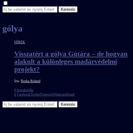
Keresés
Címke:
gólya
HÍREK
Visszatért a gólya Gútára – de hogyan
alakult a különleges madárvédelmi
projekt?
Írta:
Borka Roland
2025.04.08.
0 hozzászólás
0
Facebook
Twitter
Pinterest
Whatsapp
Email