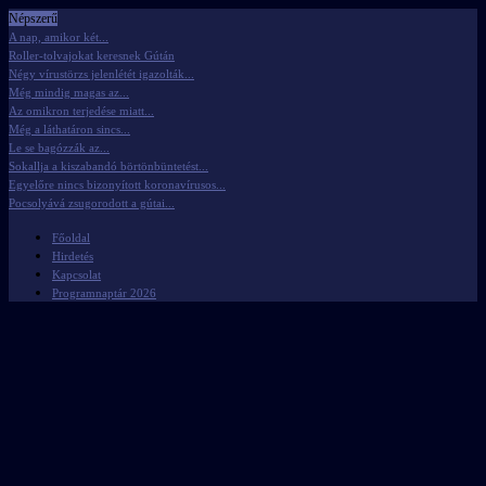
Népszerű
A nap, amikor két...
Roller-tolvajokat keresnek Gútán
Négy vírustörzs jelenlétét igazolták...
Még mindig magas az...
Az omikron terjedése miatt...
Még a láthatáron sincs...
Le se bagózzák az...
Sokallja a kiszabandó börtönbüntetést...
Egyelőre nincs bizonyított koronavírusos...
Pocsolyává zsugorodott a gútai...
Főoldal
Hirdetés
Kapcsolat
Programnaptár 2026