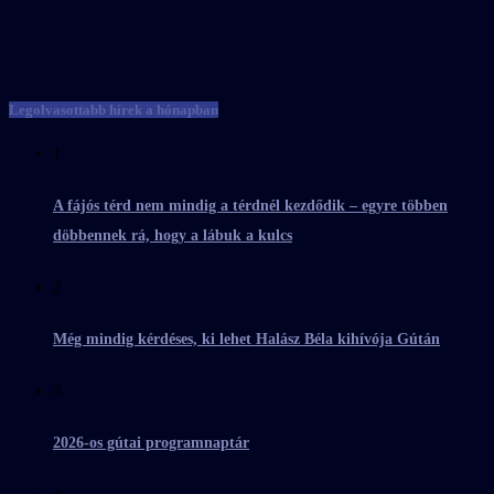
Legolvasottabb hírek a hónapban
1
A fájós térd nem mindig a térdnél kezdődik – egyre többen
döbbennek rá, hogy a lábuk a kulcs
2
Még mindig kérdéses, ki lehet Halász Béla kihívója Gútán
3
2026-os gútai programnaptár
4