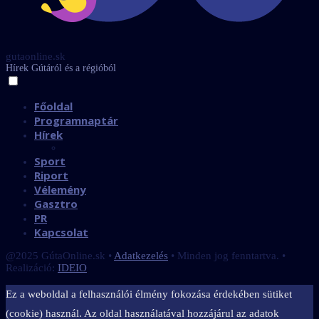
gutaonline.sk
Hírek Gútáról és a régióból
Főoldal
Programnaptár
Hírek
Sport
Riport
Vélemény
Gasztro
PR
Kapcsolat
@2025 GútaOnline.sk •
Adatkezelés
• Minden jog fenntartva. •
Realizáció:
IDEIO
Ez a weboldal a felhasználói élmény fokozása érdekében sütiket
(cookie) használ. Az oldal használatával hozzájárul az adatok