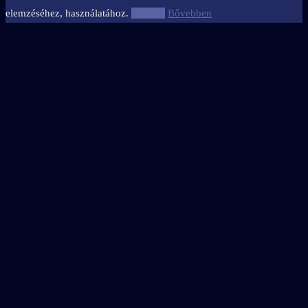
elemzéséhez, használatához.
Elfogad
Bővebben