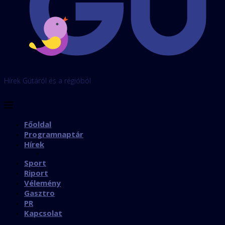
Hírek Gútáról és a régióból
Főoldal
Programnaptár
Hírek
Sport
Riport
Vélemény
Gasztro
PR
Kapcsolat