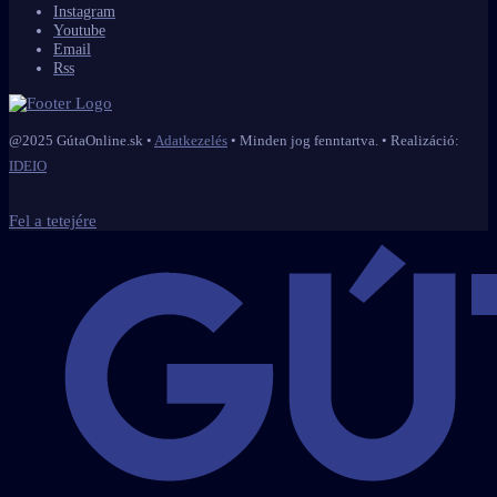
Instagram
Youtube
Email
Rss
@2025 GútaOnline.sk •
Adatkezelés
• Minden jog fenntartva. • Realizáció:
IDEIO
Fel a tetejére