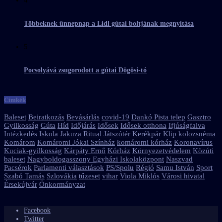
Többeknek ünnepnap a Lidl gútai boltjának megnyitása
5
Pocsolyává zsugorodott a gútai Dögösi-tó
Címkék
Baleset
Beiratkozás
Bevásárlás
covid-19
Dankó Pista telep
Gasztro
Gyilkosság
Gúta
Híd
Időjárás
Idősek
Idősek otthona
Ifjúságfalva
Intézkedés
Iskola
Jakuza Ritual
Játszótér
Kerékpár
Klip
kolozsnéma
Komárom
Komáromi Jókai Színház
komáromi kórház
Koronavírus
Kuciak-gyilkosság
Kárpáty Ernő
Kórház
Környezetvédelem
Közúti
baleset
Nagyboldogasszony Egyházi Iskolaközpont
Naszvad
Pacsérok
Parlamenti választások
PS/Spolu
Régió
Samu István
Sport
Szabó Tamás
Szlovákia
tűzeset
vihar
Viola Miklós
Városi hivatal
Érsekújvár
Önkormányzat
Facebook
Twitter