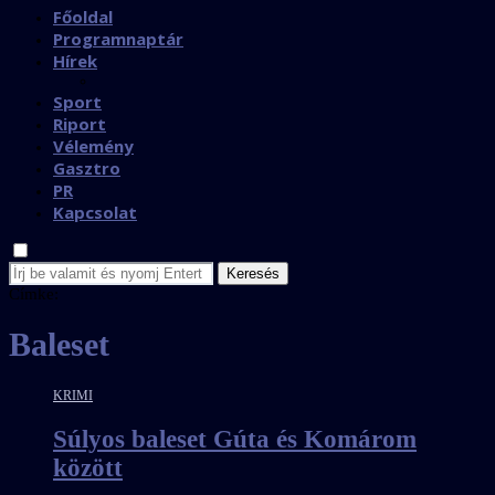
Főoldal
Programnaptár
Hírek
Sport
Riport
Vélemény
Gasztro
PR
Kapcsolat
Keresés
Címke:
Baleset
KRIMI
Súlyos baleset Gúta és Komárom
között