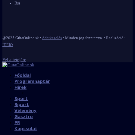
Rss
@2025 GútaOnline.sk •
Adatkezelés
• Minden jog fenntartva. • Realizáció:
IDEIO
Fel a tetejére
Főoldal
Programnaptár
Hírek
Sport
Riport
Vélemény
Gasztro
PR
Kapcsolat