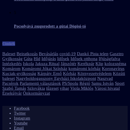
5
Pocsolyává zsugorodott a gútai Dögösi-tó
Címkék
Baleset
Beiratkozás
Bevásárlás
covid-19
Dankó Pista telep
Gasztro
Gyilkosság
Gúta
Híd
Időjárás
Idősek
Idősek otthona
Ifjúságfalva
Intézkedés
Iskola
Jakuza Ritual
Játszótér
Kerékpár
Klip
kolozsnéma
Komárom
Komáromi Jókai Színház
komáromi kórház
Koronavírus
Kuciak-gyilkosság
Kárpáty Ernő
Kórház
Környezetvédelem
Közúti
baleset
Nagyboldogasszony Egyházi Iskolaközpont
Naszvad
Pacsérok
Parlamenti választások
PS/Spolu
Régió
Samu István
Sport
Szabó Tamás
Szlovákia
tűzeset
vihar
Viola Miklós
Városi hivatal
Érsekújvár
Önkormányzat
Facebook
Twitter
Instagram
Youtube
Email