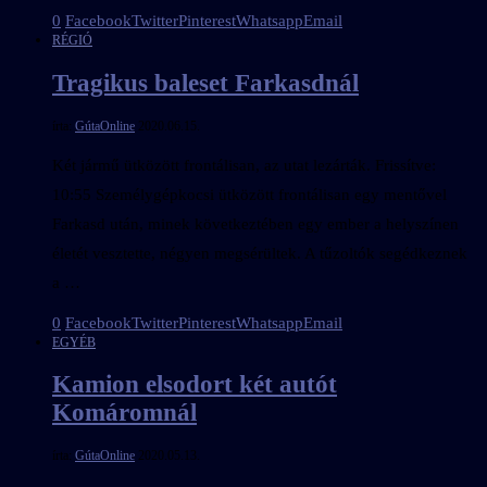
0
Facebook
Twitter
Pinterest
Whatsapp
Email
RÉGIÓ
Tragikus baleset Farkasdnál
írta:
GútaOnline
2020.06.15.
Két jármű ütközött frontálisan, az utat lezárták. Frissítve:
10:55 Személygépkocsi ütközött frontálisan egy mentővel
Farkasd után, minek következtében egy ember a helyszínen
életét vesztette, négyen megsérültek. A tűzoltók segédkeznek
a …
0
Facebook
Twitter
Pinterest
Whatsapp
Email
EGYÉB
Kamion elsodort két autót
Komáromnál
írta:
GútaOnline
2020.05.13.