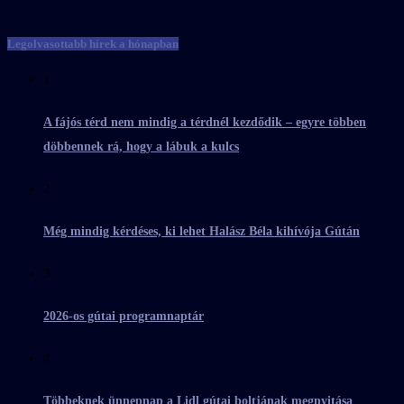
Legolvasottabb hírek a hónapban
1
A fájós térd nem mindig a térdnél kezdődik – egyre többen
döbbennek rá, hogy a lábuk a kulcs
2
Még mindig kérdéses, ki lehet Halász Béla kihívója Gútán
3
2026-os gútai programnaptár
4
Többeknek ünnepnap a Lidl gútai boltjának megnyitása