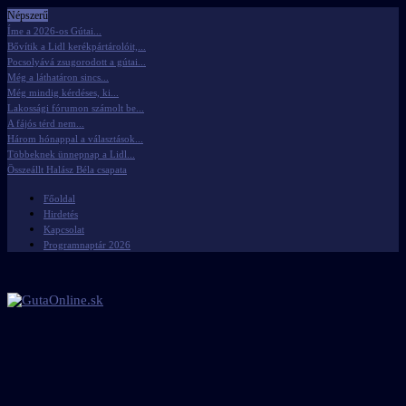
Népszerű
Íme a 2026-os Gútai...
Bővítik a Lidl kerékpártárolóit,...
Pocsolyává zsugorodott a gútai...
Még a láthatáron sincs...
Még mindig kérdéses, ki...
Lakossági fórumon számolt be...
A fájós térd nem...
Három hónappal a választások...
Többeknek ünnepnap a Lidl...
Összeállt Halász Béla csapata
Főoldal
Hirdetés
Kapcsolat
Programnaptár 2026