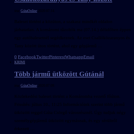
írta:
GútaOnline
2020.07.14.
Baleset történt a közúton, a szakasz mindkét oldalon
járhatatlan. A komáromi tűzoltók ma (07.14.) délidőben éppen
egy autóbalesetnél segédkeznek. Az eset Csallóközaranyos és
Tany között úton történt, ahol egy gépjármű …
0
Facebook
Twitter
Pinterest
Whatsapp
Email
KRIMI
Több jármű ütközött Gútánál
írta:
GútaOnline
2020.07.09.
Közlekedési baleset történt a Komáromba vezető főúton.
Frissítés: július 10., 11:25 Információink szerint több jármű
ütközött reggel Gúta Csörgő városrésznél. Úgy tudjuk négy
személygépjármű ütközött egymásnak, és egy sérültről
érkezett …