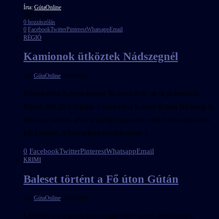
Írta:
GútaOnline
2020.10.16.
0 hozzászólás
0
Facebook
Twitter
Pinterest
Whatsapp
Email
RÉGIÓ
Kamionok ütköztek Nádszegnél
írta:
GútaOnline
2020.09.25.
Közlekedési baleset történt Nyárasd felé, az út járhatatlan.
Péntek (09.25.) délután közlekedési baleset történt Nádszeg és
Nyárasd között, ahol is eddig ismeretlen okból összeütközött
két kamion. A helyszínen tartózkodnak a …
0
Facebook
Twitter
Pinterest
Whatsapp
Email
KRIMI
Baleset történt a Fő úton Gútán
írta:
GútaOnline
2020.09.08.
Lezárták a központi buszmegállótól vezető útszakaszt a