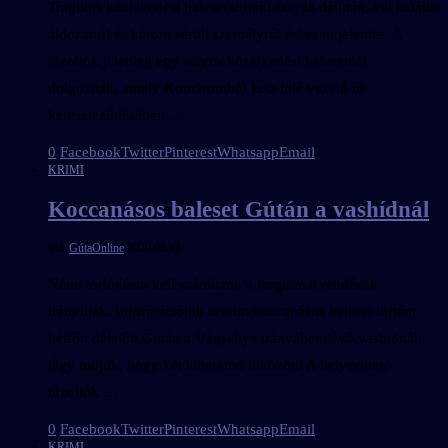
Tragikus közlekedési baleset történt szerda délután, két halálos
áldozatról és három sérült személyről érkezett jelentés. A
tűzoltók jelenleg egy súlyos közlekedési balesetnél
dolgoznak, amely Komáromból Izsa felé vezető út
kereszteződésében …
0
Facebook
Twitter
Pinterest
Whatsapp
Email
KRIMI
Koccanásos baleset Gútán a vashídnál
írta:
GútaOnline
2020.05.11.
Némi torlódásra kell számítani, a forgalmat rendőrök
irányítják. Információink szerint koccanásos baleset történt
hétfőn délelőtt Gútán a Vágsellye irányában lévő vashídnál.
Úgy tudjuk, hogy két teherautó ütközött. A helyszínen
tűzoltók …
0
Facebook
Twitter
Pinterest
Whatsapp
Email
KRIMI