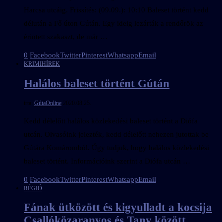
Harcsa utcáig. Frissítés: (09.09.): 10:10 Baleset történt kedd
délután a Fő úton Gútán. Egy ideig lezárták a rendőrök az
érintett szakaszt, de már …
0
Facebook
Twitter
Pinterest
Whatsapp
Email
KRIMI
HÍREK
Halálos baleset történt Gútán
írta:
GútaOnline
2020.08.25.
Kedd délelőtt halálos közlekedési baleset történt a Diófa
utcán. Olvasóink jelezték, kedd délelőtt nehezen jutottak be
Gútára Komáromból. Úgy tudjuk, hogy halálos közlekedési
baleset történt. Információink szerint a Diófa utcán …
0
Facebook
Twitter
Pinterest
Whatsapp
Email
RÉGIÓ
Fának ütközött és kigyulladt a kocsija
Csallóközaranyos és Tany között