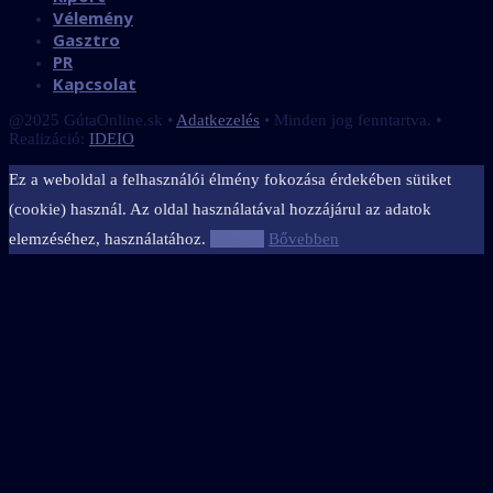
Vélemény
Gasztro
PR
Kapcsolat
@2025 GútaOnline.sk •
Adatkezelés
• Minden jog fenntartva. •
Realizáció:
IDEIO
Ez a weboldal a felhasználói élmény fokozása érdekében sütiket
(cookie) használ. Az oldal használatával hozzájárul az adatok
elemzéséhez, használatához.
Elfogad
Bővebben