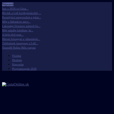
Népszerű
Íme a 2026-os Gútai...
Bővítik a Lidl kerékpártárolóit,...
Pocsolyává zsugorodott a gútai...
Még a láthatáron sincs...
Lakossági fórumon számolt be...
Még mindig kérdéses, ki...
A fájós térd nem...
Három hónappal a választások...
Többeknek ünnepnap a Lidl...
Összeállt Halász Béla csapata
Főoldal
Hirdetés
Kapcsolat
Programnaptár 2026