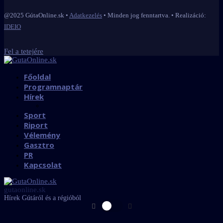
@2025 GútaOnline.sk •
Adatkezelés
• Minden jog fenntartva. • Realizáció:
IDEIO
Fel a tetejére
Főoldal
Programnaptár
Hírek
Sport
Riport
Vélemény
Gasztro
PR
Kapcsolat
gutaonline.sk
Hírek Gútáról és a régióból