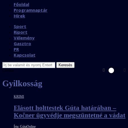
Főoldal
Programnaptár
Hírek
Sport
Riport
Vélemény
Gasztro
PR
Kapcsolat
Keresés
Címke:
Gyilkosság
KRIMI
Elásott holttestek Gúta határában –
Kočner ügyvédje megszüntetné a vádat
Írta:
GútaOnline