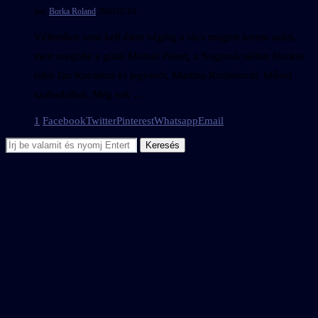
írta:
Borka Roland
2020.02.03.
Vélhetően nem kell élete végéig a rács mögött lennie azért,
mert megölte a gútai Molnár Pétert, a Nagymácsédon fészket
rakó Ján Kuciakot és jegyesét, Martina Kušnírovát. Idővel
szabadulhat. Még sok …
1
Facebook
Twitter
Pinterest
Whatsapp
Email