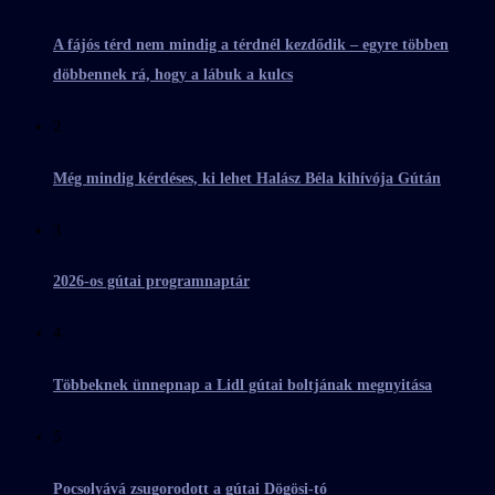
A fájós térd nem mindig a térdnél kezdődik – egyre többen
döbbennek rá, hogy a lábuk a kulcs
2
Még mindig kérdéses, ki lehet Halász Béla kihívója Gútán
3
2026-os gútai programnaptár
4
Többeknek ünnepnap a Lidl gútai boltjának megnyitása
5
Pocsolyává zsugorodott a gútai Dögösi-tó