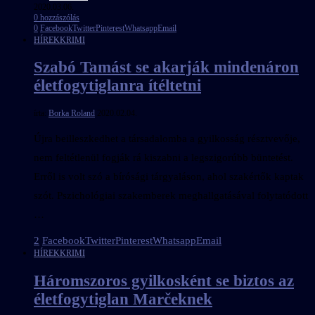
2020.03.06.
0 hozzászólás
0
Facebook
Twitter
Pinterest
Whatsapp
Email
HÍREK
KRIMI
Szabó Tamást se akarják mindenáron
életfogytiglanra ítéltetni
írta:
Borka Roland
2020.02.04.
Újra beilleszkedhet a társadalomba a gyilkosság résztvevője,
nem feltétlenül fogják rá kiszabni a legszigorúbb büntetést.
Erről is volt szó a bírósági tárgyaláson, ahol szakértők kaptak
szót. Pszichológiai szakemberek meghallgatásával folytatódott
…
2
Facebook
Twitter
Pinterest
Whatsapp
Email
HÍREK
KRIMI
Háromszoros gyilkosként se biztos az
életfogytiglan Marčeknek