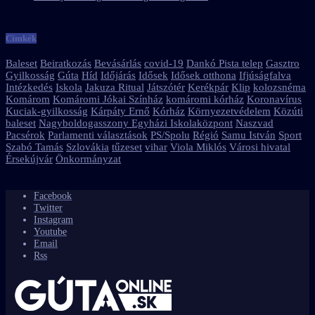
Címkék
Baleset
Beiratkozás
Bevásárlás
covid-19
Dankó Pista telep
Gasztro
Gyilkosság
Gúta
Híd
Időjárás
Idősek
Idősek otthona
Ifjúságfalva
Intézkedés
Iskola
Jakuza Ritual
Játszótér
Kerékpár
Klip
kolozsnéma
Komárom
Komáromi Jókai Színház
komáromi kórház
Koronavírus
Kuciak-gyilkosság
Kárpáty Ernő
Kórház
Környezetvédelem
Közúti
baleset
Nagyboldogasszony Egyházi Iskolaközpont
Naszvad
Pacsérok
Parlamenti választások
PS/Spolu
Régió
Samu István
Sport
Szabó Tamás
Szlovákia
tűzeset
vihar
Viola Miklós
Városi hivatal
Érsekújvár
Önkormányzat
Facebook
Twitter
Instagram
Youtube
Email
Rss