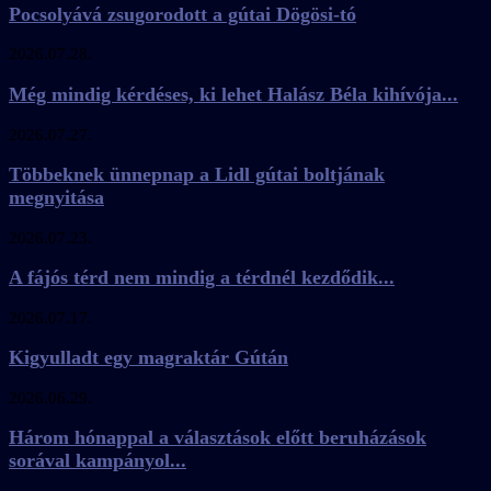
Pocsolyává zsugorodott a gútai Dögösi-tó
2026.07.28.
Még mindig kérdéses, ki lehet Halász Béla kihívója...
2026.07.27.
Többeknek ünnepnap a Lidl gútai boltjának
megnyitása
2026.07.23.
A fájós térd nem mindig a térdnél kezdődik...
2026.07.17.
Kigyulladt egy magraktár Gútán
2026.06.29.
Három hónappal a választások előtt beruházások
sorával kampányol...