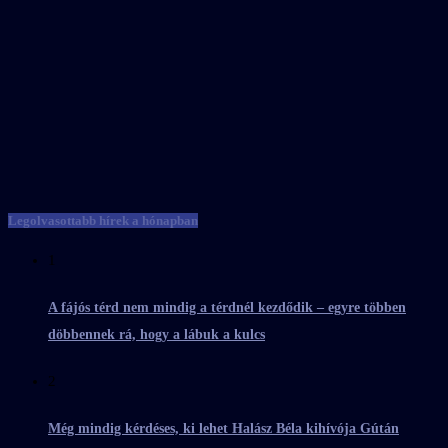
Legolvasottabb hírek a hónapban
1
A fájós térd nem mindig a térdnél kezdődik – egyre többen
döbbennek rá, hogy a lábuk a kulcs
2
Még mindig kérdéses, ki lehet Halász Béla kihívója Gútán