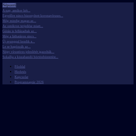
Népszerű
A nap, amikor két...
Egyelőre nincs bizonyított koronavírusos...
Még mindig magas az...
Az omikron terjedése miatt...
Gútán is fellázadtak az...
Még a láthatáron sincs...
Új svunggal kezdik a...
Le se bagózzák az...
Négy vírustörzs jelenlétét igazolták...
Sokallja a kiszabandó börtönbüntetést...
Főoldal
Hirdetés
Kapcsolat
Programnaptár 2026