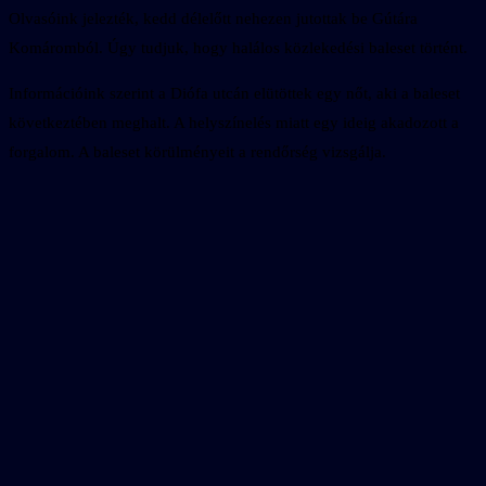
Olvasóink jelezték, kedd délelőtt nehezen jutottak be Gútára
Komáromból. Úgy tudjuk, hogy halálos közlekedési baleset történt.
Információink szerint a Diófa utcán elütöttek egy nőt, aki a baleset
következtében meghalt. A helyszínelés miatt egy ideig akadozott a
forgalom. A baleset körülményeit a rendőrség vizsgálja.