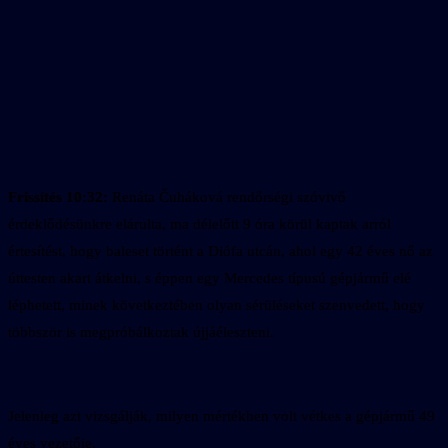
Frissítés 10:32:
Renáta Čuháková rendőrségi szóvivő
érdeklődésünkre elárulta, ma délelőtt 9 óra körül kaptak arról
értesítést, hogy baleset történt a Diófa utcán, ahol egy 42 éves nő az
úttesten akart átkelni, s éppen egy Mercedes típusú gépjármű elé
léphetett, minek következtében olyan sérüléseket szenvedett, hogy
többször is megpróbálkoztak újjáéleszteni.
Jelenleg azt vizsgálják, milyen mértékben volt vétkes a gépjármű 49
éves vezetője.