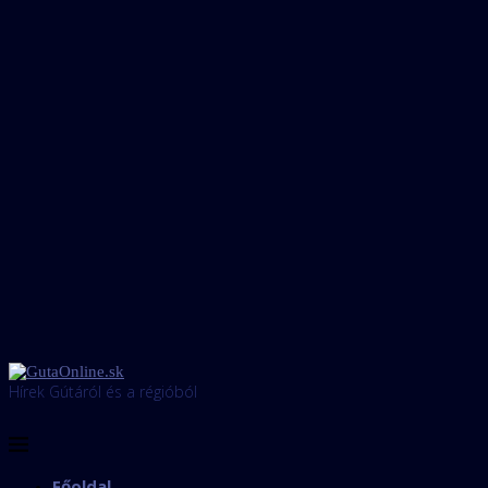
Hírek Gútáról és a régióból
Főoldal