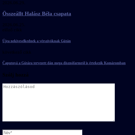
2026.06.29.
Összeállt Halász Béla csapata
2026.06.25.
előző cikk
Újra nekiveselkednek a vérszívóknak Gútán
következő cikk
Čaputová a Gútára tervezett dán mega disznófarmról is értekezik Komáromban
Szólj hozzá