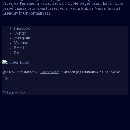
Pacsérok
Parlamenti választások
PS/Spolu
Régió
Samu István
Sport
Szabó Tamás
Szlovákia
tűzeset
vihar
Viola Miklós
Városi hivatal
Érsekújvár
Önkormányzat
Facebook
Twitter
Instagram
Youtube
Email
Rss
@2025 GútaOnline.sk •
Adatkezelés
• Minden jog fenntartva. • Realizáció:
IDEIO
Fel a tetejére