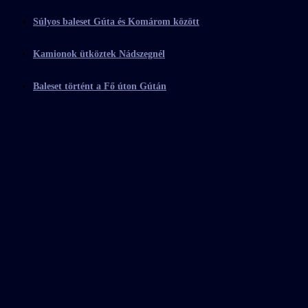
Súlyos baleset Gúta és Komárom között
Kamionok ütköztek Nádszegnél
Baleset történt a Fő úton Gútán