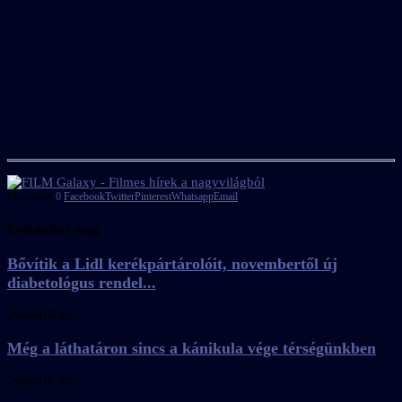
Megosztás
0
Facebook
Twitter
Pinterest
Whatsapp
Email
Érdekelhet még
Bővítik a Lidl kerékpártárolóit, novembertől új
diabetológus rendel...
2026.07.30.
Még a láthatáron sincs a kánikula vége térségünkben
2026.07.30.