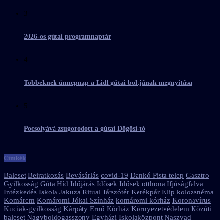
3
2026-os gútai programnaptár
4
Többeknek ünnepnap a Lidl gútai boltjának megnyitása
5
Pocsolyává zsugorodott a gútai Dögösi-tó
Címkék
Baleset
Beiratkozás
Bevásárlás
covid-19
Dankó Pista telep
Gasztro
Gyilkosság
Gúta
Híd
Időjárás
Idősek
Idősek otthona
Ifjúságfalva
Intézkedés
Iskola
Jakuza Ritual
Játszótér
Kerékpár
Klip
kolozsnéma
Komárom
Komáromi Jókai Színház
komáromi kórház
Koronavírus
Kuciak-gyilkosság
Kárpáty Ernő
Kórház
Környezetvédelem
Közúti
baleset
Nagyboldogasszony Egyházi Iskolaközpont
Naszvad