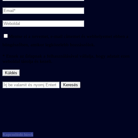
Mentse el a nevemet, e-mail címemet és webhelyemet ebben a
böngészőben, amikor legközelebb hozzászólok.
* Ennek az űrlapnak a felhasználásával vállalja, hogy adatait ezen
weboldal tárolja és kezeli.
Kapcsolódó hírek