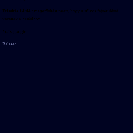
Frissítés
14:44
: megerősítést nyert, hogy a súlyos fejsérülései
vezettek a halálához.
Fotó
: google
Baleset