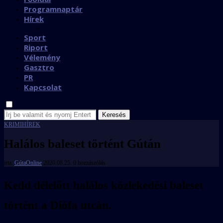
Programnaptár
Hírek
Sport
Riport
Vélemény
Gasztro
PR
Kapcsolat
Keresés
KRIMI
HÍREK
Halálos baleset történt Gútán
írta:
GútaOnline
2020.08.25.
0 hozzászólás
Kedd délelőtt halálos közlekedési baleset
történt a Diófa utcán.