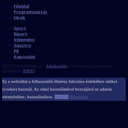
Főoldal
Programnaptár
Hírek
Sport
Riport
Vélemény
Gasztro
PR
Kapcsolat
@2025 GútaOnline.sk •
Adatkezelés
• Minden jog fenntartva. •
Realizáció:
IDEIO
Ez a weboldal a felhasználói élmény fokozása érdekében sütiket
(cookie) használ. Az oldal használatával hozzájárul az adatok
elemzéséhez, használatához.
Elfogad
Bővebben