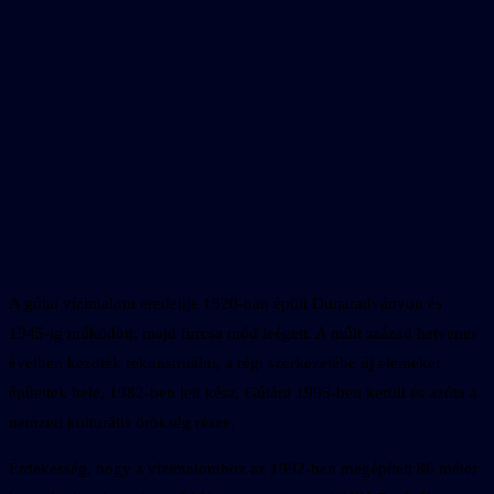
A gútai vízimalom eredetije 1920-ban épült Dunaradványon és
1945-ig működött, majd furcsa mód leégett. A múlt század hetvenes
éveiben kezdték rekonstruálni, a régi szerkezetébe új elemeket
építettek bele, 1982-ben lett kész, Gútára 1995-ben került és azóta a
nemzeti kulturális örökség része.
Érdekesség, hogy a vízimalomhoz az 1992-ben megépített 86 méter