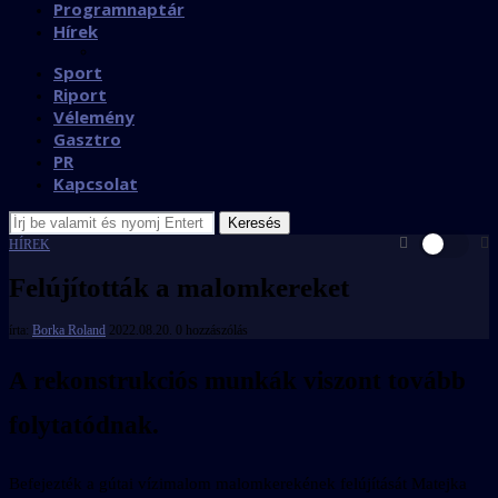
Programnaptár
Hírek
Sport
Riport
Vélemény
Gasztro
PR
Kapcsolat
Keresés
HÍREK
Felújították a malomkereket
írta:
Borka Roland
2022.08.20.
0 hozzászólás
A rekonstrukciós munkák viszont tovább
folytatódnak.
Befejezték a gútai vízimalom malomkerekének felújítását Matejka