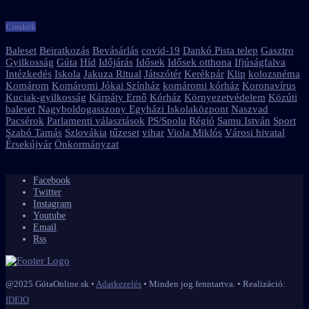
Címkék
Baleset
Beiratkozás
Bevásárlás
covid-19
Dankó Pista telep
Gasztro
Gyilkosság
Gúta
Híd
Időjárás
Idősek
Idősek otthona
Ifjúságfalva
Intézkedés
Iskola
Jakuza Ritual
Játszótér
Kerékpár
Klip
kolozsnéma
Komárom
Komáromi Jókai Színház
komáromi kórház
Koronavírus
Kuciak-gyilkosság
Kárpáty Ernő
Kórház
Környezetvédelem
Közúti
baleset
Nagyboldogasszony Egyházi Iskolaközpont
Naszvad
Pacsérok
Parlamenti választások
PS/Spolu
Régió
Samu István
Sport
Szabó Tamás
Szlovákia
tűzeset
vihar
Viola Miklós
Városi hivatal
Érsekújvár
Önkormányzat
Facebook
Twitter
Instagram
Youtube
Email
Rss
@2025 GútaOnline.sk •
Adatkezelés
• Minden jog fenntartva. • Realizáció:
IDEIO