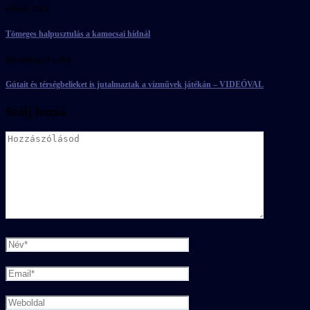
előző cikk
Tömeges halpusztulás a kamocsai hídnál
következő cikk
Gútait és térségbelieket is jutalmaztak a vízművek játékán – VIDEÓVAL
Szólj hozzá