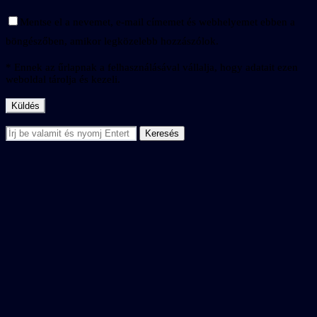
Mentse el a nevemet, e-mail címemet és webhelyemet ebben a
böngészőben, amikor legközelebb hozzászólok.
* Ennek az űrlapnak a felhasználásával vállalja, hogy adatait ezen
weboldal tárolja és kezeli.