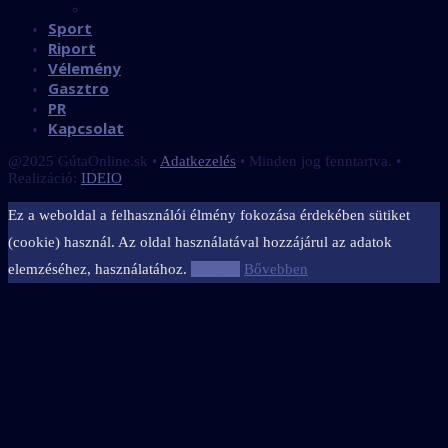
Sport
Riport
Vélemény
Gasztro
PR
Kapcsolat
@2025 GútaOnline.sk •
Adatkezelés
• Minden jog fenntartva. •
Realizáció:
IDEIO
Ez a weboldal a felhasználói élmény fokozása érdekében sütiket
(cookie) használ. Az oldal használatával hozzájárul az adatok
elemzéséhez, használatához.
Elfogad
Bővebben