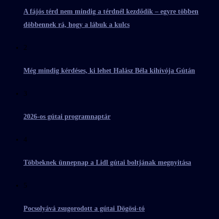
A fájós térd nem mindig a térdnél kezdődik – egyre többen
döbbennek rá, hogy a lábuk a kulcs
2
Még mindig kérdéses, ki lehet Halász Béla kihívója Gútán
3
2026-os gútai programnaptár
4
Többeknek ünnepnap a Lidl gútai boltjának megnyitása
5
Pocsolyává zsugorodott a gútai Dögösi-tó