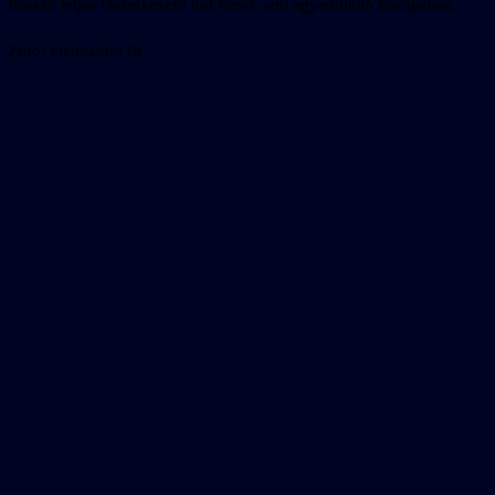
hosszú teljes faszerkezetű híd vezet, ami egyedülálló Európában.
Fotó
: vízimalom fb