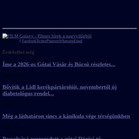
Megosztás
0
Facebook
Twitter
Pinterest
Whatsapp
Email
Érdekelhet még
Íme a 2026-os Gútai Vásár és Búcsú részletes...
2026.08.07.
Bővítik a Lidl kerékpártárolóit, novembertől új
diabetológus rendel...
2026.07.30.
Még a láthatáron sincs a kánikula vége térségünkben
2026.07.30.
Pocsolyává zsugorodott a gútai Dögösi-tó