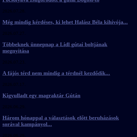
2026.07.28.
Még mindig kérdéses, ki lehet Halász Béla kihívója...
2026.07.27.
Többeknek ünnepnap a Lidl gútai boltjának
megnyitása
2026.07.23.
A fájós térd nem mindig a térdnél kezdődik...
2026.07.17.
Kigyulladt egy magraktár Gútán
2026.06.29.
Három hónappal a választások előtt beruházások
sorával kampányol...
2026.06.29.