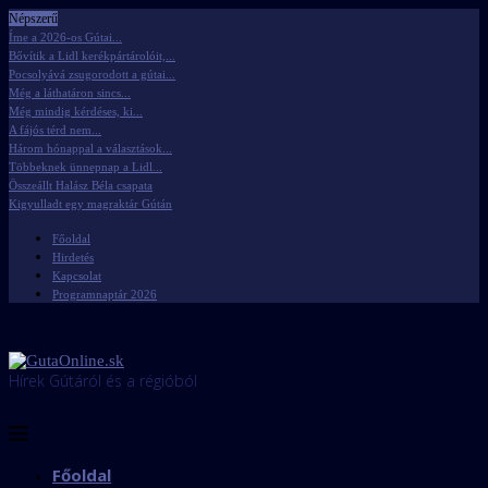
Népszerű
Íme a 2026-os Gútai...
Bővítik a Lidl kerékpártárolóit,...
Pocsolyává zsugorodott a gútai...
Még a láthatáron sincs...
Még mindig kérdéses, ki...
A fájós térd nem...
Három hónappal a választások...
Többeknek ünnepnap a Lidl...
Összeállt Halász Béla csapata
Kigyulladt egy magraktár Gútán
Főoldal
Hirdetés
Kapcsolat
Programnaptár 2026
Hírek Gútáról és a régióból
Főoldal