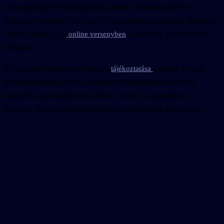
Juraj segítségével (címlapképen), amihez adományozók és az
Álalános Hitelbank Alapítvány is hozzájárultak anyagilag. Éppen az
utóbbi esetében egy
online versenyben
a szavazók 30 ezer eurót
hívtak le.
A vízimalmot üzemeltető társaság
tájékoztatása
szerint a felújítás
tovább folytatódik, amely során lebontásra kerül a fafedélzet,
tartósabb, akácfafedélzet lesz illetve a fém- és faelemeket is
leápolják. A munkálatok előreláthatóan októberben érnek véget.