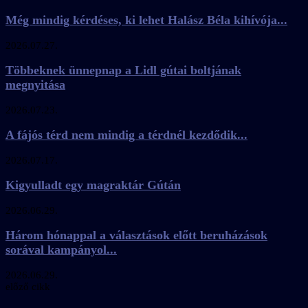
Még mindig kérdéses, ki lehet Halász Béla kihívója...
2026.07.27.
Többeknek ünnepnap a Lidl gútai boltjának
megnyitása
2026.07.23.
A fájós térd nem mindig a térdnél kezdődik...
2026.07.17.
Kigyulladt egy magraktár Gútán
2026.06.29.
Három hónappal a választások előtt beruházások
sorával kampányol...
2026.06.29.
előző cikk