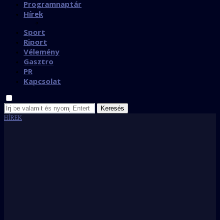
Programnaptár
Hírek
Sport
Riport
Vélemény
Gasztro
PR
Kapcsolat
Keresés
HÍREK