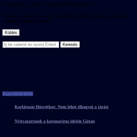
böngészőben, amikor legközelebb hozzászólok.
* Ennek az űrlapnak a felhasználásával vállalja, hogy adatait ezen
weboldal tárolja és kezeli.
Kapcsolódó hírek
Korlátozás Húsvétkor: Nem lehet elhagyni a járást
Nyitvatartások a koronavírus idején Gútán