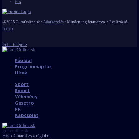
Rss
@2025 GútaOnline.sk •
Adatkezelés
• Minden jog fenntartva. • Realizáció:
IDEIO
Fel a tetejére
Főoldal
Programnaptár
Hírek
Sport
Riport
Vélemény
Gasztro
PR
Kapcsolat
gutaonline.sk
Hírek Gútáról és a régióból