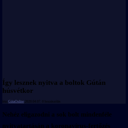
Így lesznek nyitva a boltok Gútán
húsvétkor
írta:
GútaOnline
2020.04.07.
0 hozzászólás
Nehéz eligazodni a sok bolt mindenféle
nyitvatartásán a koronavírus-fertőzés