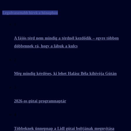
Legolvasottabb hírek a hónapban
1
A fájós térd nem mindig a térdnél kezdődik – egyre többen
döbbennek rá, hogy a lábuk a kulcs
2
Még mindig kérdéses, ki lehet Halász Béla kihívója Gútán
3
2026-os gútai programnaptár
4
Többeknek ünnepnap a Lidl gútai boltjának megnyitása