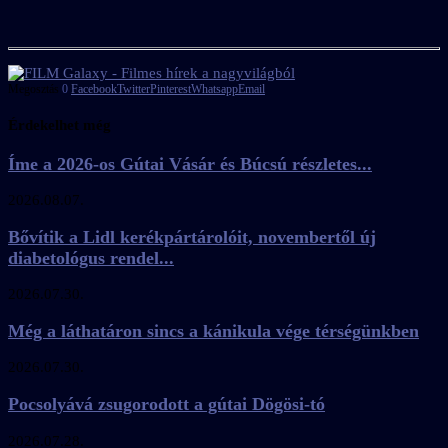
Megosztás
0
Facebook
Twitter
Pinterest
Whatsapp
Email
Érdekelhet még
Íme a 2026-os Gútai Vásár és Búcsú részletes...
2026.08.07.
Bővítik a Lidl kerékpártárolóit, novembertől új
diabetológus rendel...
2026.07.30.
Még a láthatáron sincs a kánikula vége térségünkben
2026.07.30.
Pocsolyává zsugorodott a gútai Dögösi-tó
2026.07.28.