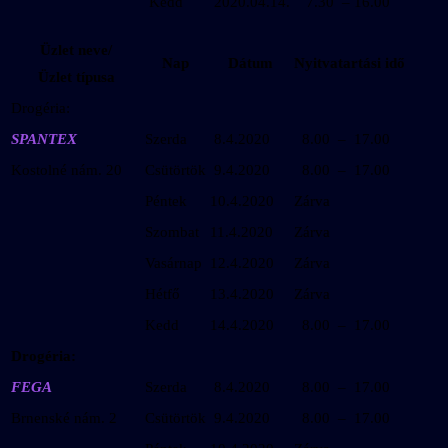
Kedd
2020.04.14.
7.30 – 16.00
Üzlet neve/
Nap
Dátum
Nyitvatartási idő
Üzlet típusa
Drogéria:
SPANTEX
Szerda
8.4.2020
8.00 – 17.00
Kostolné nám. 20
Csütörtök
9.4.2020
8.00 – 17.00
Péntek
10.4.2020
Zárva
Szombat
11.4.2020
Zárva
Vasárnap
12.4.2020
Zárva
Hétfő
13.4.2020
Zárva
Kedd
14.4.2020
8.00 – 17.00
Drogéria:
FEGA
Szerda
8.4.2020
8.00 – 17.00
Brnenské nám. 2
Csütörtök
9.4.2020
8.00 – 17.00