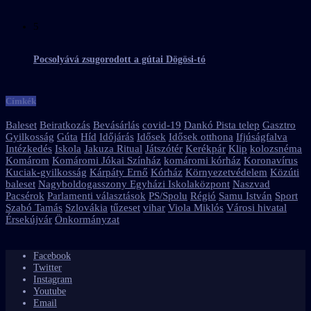
5
Pocsolyává zsugorodott a gútai Dögösi-tó
Címkék
Baleset
Beiratkozás
Bevásárlás
covid-19
Dankó Pista telep
Gasztro
Gyilkosság
Gúta
Híd
Időjárás
Idősek
Idősek otthona
Ifjúságfalva
Intézkedés
Iskola
Jakuza Ritual
Játszótér
Kerékpár
Klip
kolozsnéma
Komárom
Komáromi Jókai Színház
komáromi kórház
Koronavírus
Kuciak-gyilkosság
Kárpáty Ernő
Kórház
Környezetvédelem
Közúti
baleset
Nagyboldogasszony Egyházi Iskolaközpont
Naszvad
Pacsérok
Parlamenti választások
PS/Spolu
Régió
Samu István
Sport
Szabó Tamás
Szlovákia
tűzeset
vihar
Viola Miklós
Városi hivatal
Érsekújvár
Önkormányzat
Facebook
Twitter
Instagram
Youtube
Email