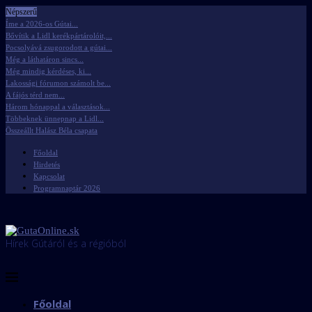
Népszerű
Íme a 2026-os Gútai...
Bővítik a Lidl kerékpártárolóit,...
Pocsolyává zsugorodott a gútai...
Még a láthatáron sincs...
Még mindig kérdéses, ki...
Lakossági fórumon számolt be...
A fájós térd nem...
Három hónappal a választások...
Többeknek ünnepnap a Lidl...
Összeállt Halász Béla csapata
Főoldal
Hirdetés
Kapcsolat
Programnaptár 2026
Hírek Gútáról és a régióból
Főoldal