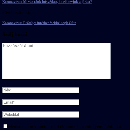
Koronavírus: Mi vár ránk húsvétkor, ha elhagyjuk a járást?
következő cikk
Koronavírus: Erőteljes intézkedésekkel segít Gúta
Szólj hozzá
Mentse el a nevemet, e-mail címemet és webhelyemet ebben a