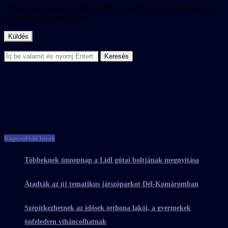
* Ennek az űrlapnak a felhasználásával vállalja, hogy adatait ezen
weboldal tárolja és kezeli.
Kapcsolódó hírek
Többeknek ünnepnap a Lidl gútai boltjának megnyitása
Átadták az új tematikus játszóparkot Dél-Komáromban
Szépítkezhetnek az idősek otthona lakói, a gyermekek
önfeledten viháncolhatnak