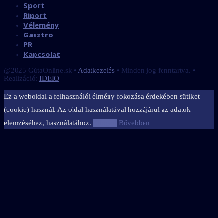
Sport
Riport
Vélemény
Gasztro
PR
Kapcsolat
@2025 GútaOnline.sk •
Adatkezelés
• Minden jog fenntartva. •
Realizáció:
IDEIO
Ez a weboldal a felhasználói élmény fokozása érdekében sütiket
(cookie) használ. Az oldal használatával hozzájárul az adatok
elemzéséhez, használatához.
Elfogad
Bővebben