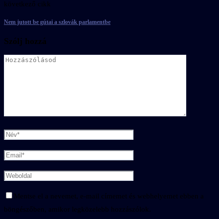
következő cikk
Nem jutott be gútai a szlovák parlamentbe
Szólj hozzá
Mentse el a nevemet, e-mail címemet és webhelyemet ebben a
böngészőben, amikor legközelebb hozzászólok.