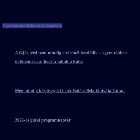
Legolvasottabb hírek a hónapban
1
A fájós térd nem mindig a térdnél kezdődik – egyre többen
döbbennek rá, hogy a lábuk a kulcs
2
Még mindig kérdéses, ki lehet Halász Béla kihívója Gútán
3
2026-os gútai programnaptár
4