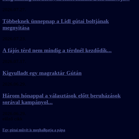
2026.07.27.
Többeknek ünnepnap a Lidl gútai boltjának
megnyitása
2026.07.23.
A fájós térd nem mindig a térdnél kezdődik...
2026.07.17.
Kigyulladt egy magraktár Gútán
2026.06.29.
Három hónappal a választások előtt beruházások
sorával kampányol...
2026.06.29.
előző cikk
Egy gútai művét is meghallgatja a pápa