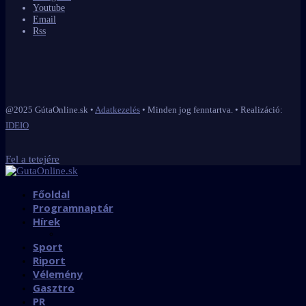
Youtube
Email
Rss
@2025 GútaOnline.sk •
Adatkezelés
• Minden jog fenntartva. • Realizáció:
IDEIO
Fel a tetejére
Főoldal
Programnaptár
Hírek
Sport
Riport
Vélemény
Gasztro
PR