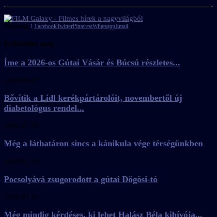
Megosztás
1
Facebook
Twitter
Pinterest
Whatsapp
Email
Érdekelhet még
Íme a 2026-os Gútai Vásár és Búcsú részletes...
2026.08.07.
Bővítik a Lidl kerékpártárolóit, novembertől új
diabetológus rendel...
2026.07.30.
Még a láthatáron sincs a kánikula vége térségünkben
2026.07.30.
Pocsolyává zsugorodott a gútai Dögösi-tó
2026.07.28.
Még mindig kérdéses, ki lehet Halász Béla kihívója...