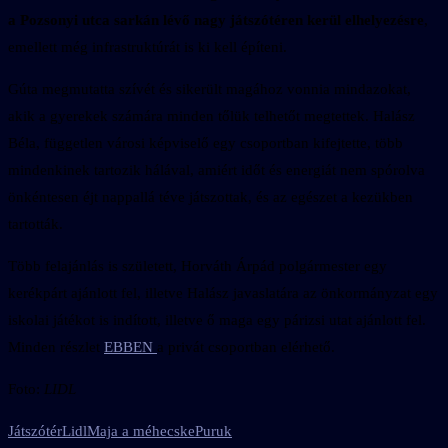
a Pozsonyi utca sarkán lévő nagy játszótéren kerül elhelyezésre
,
emellett még infrastruktúrát is ki kell építeni.
Gúta megmutatta szívét és sikerült magához vonnia mindazokat,
akik a gyerekek számára minden tőlük telhetőt megtettek. Halász
Béla, független városi képviselő egy csoportban kifejtette, több
mindenkinek tartozik hálával, amiért időt és energiát nem spórolva
önkéntesen éjt nappallá téve játszottak, és az egészet a kezükben
tartották.
Több felajánlás is született, Horváth Árpád polgármester egy
kerékpárt ajánlott fel, illetve Halász javaslatára az önkormányzat egy
iskolai játékot is indított, illetve ő maga egy párizsi utat ajánlott fel.
Minden részlet
EBBEN
a privát csoportban elérhető.
Foto:
LIDL
Játszótér
Lidl
Maja a méhecske
Puruk