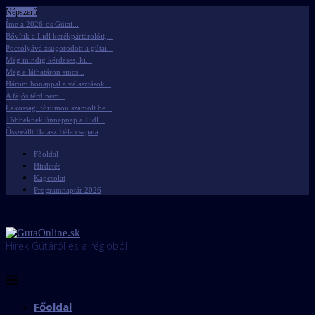
Népszerű
Íme a 2026-os Gútai...
Bővítik a Lidl kerékpártárolóit,...
Pocsolyává zsugorodott a gútai...
Még mindig kérdéses, ki...
Még a láthatáron sincs...
Három hónappal a választások...
A fájós térd nem...
Lakossági fórumon számolt be...
Többeknek ünnepnap a Lidl...
Összeállt Halász Béla csapata
Főoldal
Hirdetés
Kapcsolat
Programnaptár 2026
Hírek Gútáról és a régióból
Főoldal