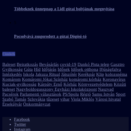
Többeknek ünnepnap a Lidl gútai boltjának megnyitása
5
Pocsolyává zsugorodott a gútai Dögösi-tó
Címkék
Baleset
Beiratkozás
Bevásárlás
covid-19
Dankó Pista telep
Gasztro
Gyilkosság
Gúta
Híd
Időjárás
Idősek
Idősek otthona
Ifjúságfalva
Intézkedés
Iskola
Jakuza Ritual
Játszótér
Kerékpár
Klip
kolozsnéma
Komárom
Komáromi Jókai Színház
komáromi kórház
Koronavírus
Kuciak-gyilkosság
Kárpáty Ernő
Kórház
Környezetvédelem
Közúti
baleset
Nagyboldogasszony Egyházi Iskolaközpont
Naszvad
Pacsérok
Parlamenti választások
PS/Spolu
Régió
Samu István
Sport
Szabó Tamás
Szlovákia
tűzeset
vihar
Viola Miklós
Városi hivatal
Érsekújvár
Önkormányzat
Facebook
Twitter
Instagram