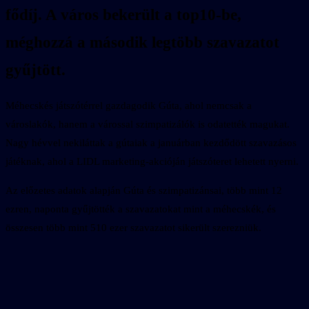
fődíj. A város bekerült a top10-be,
méghozzá a második legtöbb szavazatot
gyűjtött.
Méhecskés játszótérrel gazdagodik Gúta, ahol nemcsak a
városlakók, hanem a várossal szimpatizálók is odatették magukat.
Nagy hévvel nekiláttak a gútaiak a januárban kezdődött szavazásos
játéknak, ahol a LIDL marketing-akcióján játszóteret lehetett nyerni.
Az előzetes adatok alapján Gúta és szimpatizánsai, több mint 12
ezren, naponta gyűjtötték a szavazatokat mint a méhecskék, és
összesen több mint 510 ezer szavazatot sikerült szerezniük.