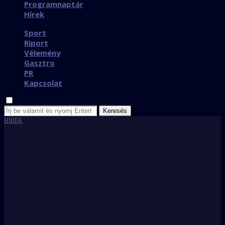
Programnaptár
Hírek
Sport
Riport
Vélemény
Gasztro
PR
Kapcsolat
Keresés
HÍREK