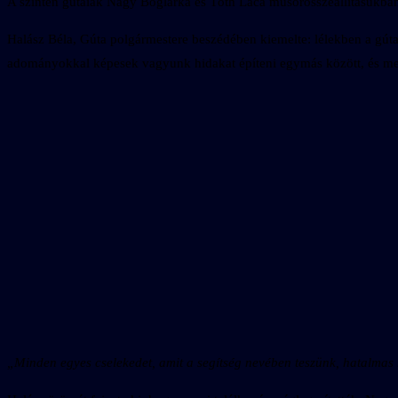
A szintén gútaiak Nagy Boglárka és Tóth Laca műsorösszeállításukban a
Halász Béla, Gúta polgármestere beszédében kiemelte: lélekben a gútai
adományokkal képesek vagyunk hidakat építeni egymás között, és megvá
„Minden egyes cselekedet, amit a segítség nevében teszünk, hatalmas 