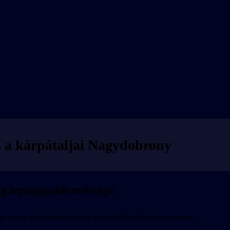
 a kárpátaljai Nagydobrony
ág legnagyobb erőssége.
gi estet a gútai Adamis Anna Városi Művelődési Központban.