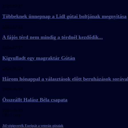
2026.07.27.
Többeknek ünnepnap a Lidl gútai boltjának megnyitása
2026.07.23.
A fájós térd nem mindig a térdnél kezdődik...
2026.07.17.
Kigyulladt egy magraktár Gútán
2026.06.29.
Három hónappal a választások előtt beruházások soráva
2026.06.29.
Összeállt Halász Béla csapata
2026.06.25.
előző cikk
Jól végigverték Európát a veterán gútaiak