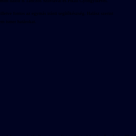
int dalolt is Tánczos Szilviával és Pikáli Gyöngyikével.
letve fontos az egymás iránti segítőkészség. Halász szerint
em ismer határokat.