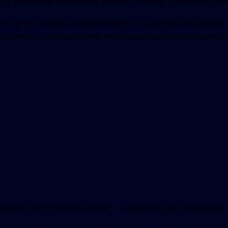
z összetartozás fontosságáról énekeltek, Kubicsek Vivien szavalt valam
ak együtt éreznek a nagydobronyiakkal és a kárpátaljai magyarsággal, il
ltoztatni, jobbá tenni mások életét, mert a szeretet és az emberség n
hatással lehet a rászorulók életére”
– fogalmazott a gútai polgármester.