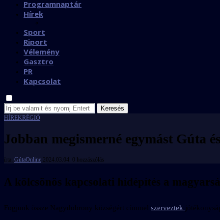
Programnaptár
Hírek
Sport
Riport
Vélemény
Gasztro
PR
Kapcsolat
Keresés
HÍREK
RÉGIÓ
Jobban megismerné egymást Gúta és
írta:
GútaOnline
2024.03.04.
0 hozzászólás
A kölcsönös kapcsolati hídépítés a magyars
Fogjunk össze Nagydobrony községért címmel
szerveztek
jótékonysá