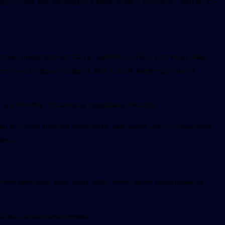
gydobrony már jóváhagyta, a gútai testület a következő, március 25-
tett, hogy megismerje egymást a nagydobronyi és a gútai magyarság.
em ismeri magyar a magyart, akiket annak idején egy határral
ologra ébredtek: Oroszország megtámadta Ukrajnát.
ani egy olyan kistérség vezetőjének, akik azelőtt akkora potenciállal
renc.
bet szenvedett, azok közül, akiket annak idején elszakítottak az
 közös akciót szervezhetnek.