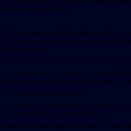
Halász örömét fejezte ki, hogy a mai találkozón véglegesítették: Na
iki ülésen fogja ezt megcselekedni.
Nagy Ferenc, a nagydobronyi kistérség polgármestere felidézte, az els
Úgy fogalmazott, a nagydobronyiak nem ismerik Gúta lakóit, Gúta lak
szakítottak el egymástól.
Az eltelt időszakban folyamatos volt a kapcsolattartás, ám a koronav
„Biztosított minket az akkori vezetés (gútai, a szerk.megj.) és Pikáli 
rendelkeztünk, hogy bárkinek képesek lettünk volna segíteni. El se tud
Szerinte a kárpátaljai közösség nagyon erős.
„Megbirkóztunk eddig minden nehézséggel, a kárpátaljai magyarságot re
anyaországtól”
– fejtette ki a nagydobronyi polgármester.
Egyúttal reményét fejezte ki, hogy hamarosan béke lesz, és akkor me