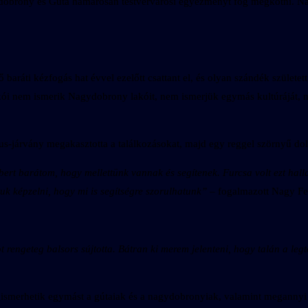
gydobrony és Gúta hamarosan testvérvárosi egyezményt fog megkötni. Na
ő baráti kézfogás hat évvel ezelőtt csattant el, és olyan szándék szüle
ói nem ismerik Nagydobrony lakóit, nem ismerjük egymás kultúráját, n
írus-járvány megakasztotta a találkozásokat, majd egy reggel szörnyű d
Róbert barátom, hogy mellettünk vannak és segítenek. Furcsa volt ezt hall
tuk képzelni, hogy mi is segítségre szorulhatunk”
– fogalmazott Nagy Fe
ngeteg balsors sújtotta. Bátran ki merem jelenteni, hogy talán a legtöb
gismerhetik egymást a gútaiak és a nagydobronyiak, valamint megannyi