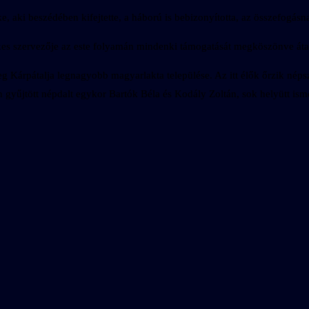
, aki beszédében kifejtette, a háború is bebizonyította, az összefogásna
elkes szervezője az este folyamán mindenki támogatását megköszönve át
leg Kárpátalja legnagyobb magyarlakta települése. Az itt élők őrzik n
n gyűjtött népdalt egykor Bartók Béla és Kodály Zoltán, sok helyütt is