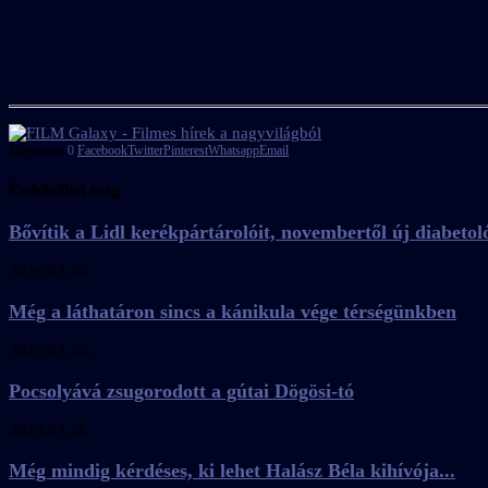
Megosztás
0
Facebook
Twitter
Pinterest
Whatsapp
Email
Érdekelhet még
Bővítik a Lidl kerékpártárolóit, novembertől új diabetoló
2026.07.30.
Még a láthatáron sincs a kánikula vége térségünkben
2026.07.30.
Pocsolyává zsugorodott a gútai Dögösi-tó
2026.07.28.
Még mindig kérdéses, ki lehet Halász Béla kihívója...