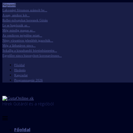
Népszerű
Lakossági fórumon számolt be...
A nap, amikor két...
Roller-tolvajokat keresnek Gútán
Le se bagózzák az...
Még mindig magas az...
Az omikron terjedése miatt...
Négy vírustörzs jelenlétét igazolták...
Még a láthatáron sincs...
Sokallja a kiszabandó börtönbüntetést...
Egyelőre nincs bizonyított koronavírusos...
Főoldal
Hirdetés
Kapcsolat
Programnaptár 2026
Hírek Gútáról és a régióból
Főoldal