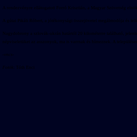
A rendezvényre ellátogatott Forró Krisztián, a Magyar Szövetség elnöke
A gútai Pikáli Róbert, a jótékonysági összejövetel megálmodója és l
Nagydobrony a szlovák-ukrán határtól 20 kilométerre található, jelen
népviseletüket az asszonyok, ma is varrnak és hímeznek. A települése
-vncs-
Fotók
: Tóth Enci