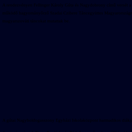
A rendezvényen Fellinger Károly Gúta és Nagydobrony című versét a g
működő hagyományőrző Szadai Czibere Táncegyüttes Magyarországról. A
magyarszováti táncokat mutattak be.
A gútai Nagyboldogasszony Egyházi Iskolaközpont harmadikos diákjai