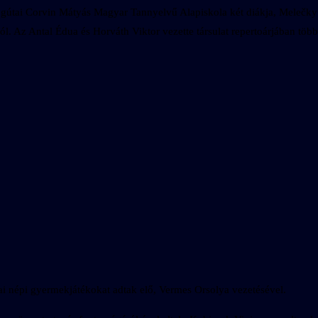
útai Corvin Mátyás Magyar Tannyelvű Alapiskola két diákja, Melečky D
z Antal Édua és Horváth Viktor vezette társulat repertoárjában több 
 népi gyermekjátékokat adtak elő, Vermes Orsolya vezetésével.