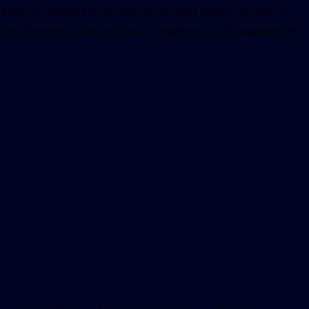
orka és Vadkerti Kincső adták elő. Továbbá fellépett az 1975 óta
kárpát-medencei tájegység tánca is megjelenik. Gútán galgamenti és