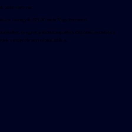
k óriási ereje van.
adta az összegyűlt 781,20 eurót Nagy Ferencnek.
épszokásaikat, és ugyan a mindennapokban már nem használják a
mertek a nagydobronyi népballadák is.