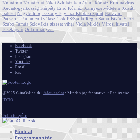
Komárom
Komáromi Jókai Színház
komáromi kórház
Koronavírus
Kuciak-gyilkosság
Kárpáty Ernő
Kórház
Környezetvédelem
Közúti
baleset
Nagyboldogasszony Egyházi Iskolaközpont
Naszvad
Pacsérok
Parlamenti választások
PS/Spolu
Régió
Samu István
Sport
Szabó Tamás
Szlovákia
tűzeset
vihar
Viola Miklós
Városi hivatal
Érsekújvár
Önkormányzat
Facebook
Twitter
Instagram
Youtube
Email
Rss
@2025 GútaOnline.sk •
Adatkezelés
• Minden jog fenntartva. • Realizáció:
IDEIO
Fel a tetejére
Főoldal
Programnaptár