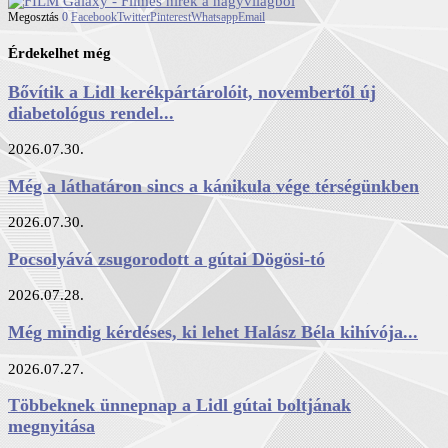
Megosztás
0
Facebook
Twitter
Pinterest
Whatsapp
Email
Érdekelhet még
Bővítik a Lidl kerékpártárolóit, novembertől új
diabetológus rendel...
2026.07.30.
Még a láthatáron sincs a kánikula vége térségünkben
2026.07.30.
Pocsolyává zsugorodott a gútai Dögösi-tó
2026.07.28.
Még mindig kérdéses, ki lehet Halász Béla kihívója...
2026.07.27.
Többeknek ünnepnap a Lidl gútai boltjának
megnyitása