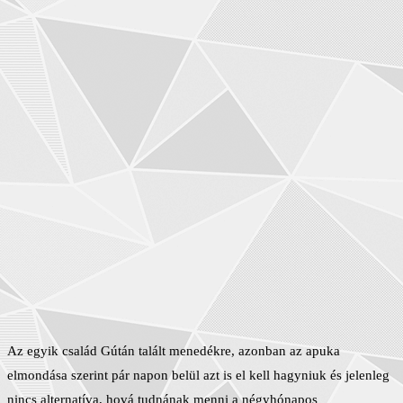
Az egyik család Gútán talált menedékre, azonban az apuka
elmondása szerint pár napon belül azt is el kell hagyniuk és jelenleg
nincs alternatíva, hová tudnának menni a négyhónapos