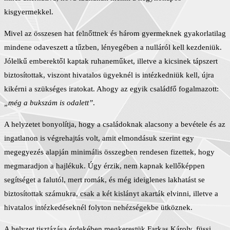
kisgyermekkel.
Mivel az összesen hat felnőttnek és három gyermeknek gyakorlatilag
mindene odaveszett a tűzben, lényegében a nulláról kell kezdeniük.
Jólelkű emberektől kaptak ruhaneműket, illetve a kicsinek tápszert
biztosítottak, viszont hivatalos ügyeknél is intézkedniük kell, újra
kikérni a szükséges iratokat. Ahogy az egyik családfő fogalmazott:
„még a bukszám is odalett”
.
A helyzetet bonyolítja, hogy a családoknak alacsony a bevétele és az
ingatlanon is végrehajtás volt, amit elmondásuk szerint egy
megegyezés alapján minimális összegben rendesen fizettek, hogy
megmaradjon a hajlékuk. Úgy érzik, nem kapnak kellőképpen
segítséget a falutól, mert romák, és még ideiglenes lakhatást se
biztosítottak számukra, csak a két kislányt akarták elvinni, illetve a
hivatalos intézkedéseknél folyton nehézségekbe ütköznek.
A helyzet tisztázása érdekében megkerestük Farkas Károly, füssi