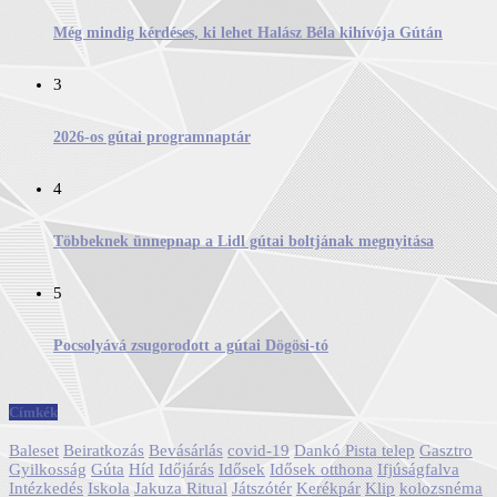
Még mindig kérdéses, ki lehet Halász Béla kihívója Gútán
3
2026-os gútai programnaptár
4
Többeknek ünnepnap a Lidl gútai boltjának megnyitása
5
Pocsolyává zsugorodott a gútai Dögösi-tó
Címkék
Baleset
Beiratkozás
Bevásárlás
covid-19
Dankó Pista telep
Gasztro
Gyilkosság
Gúta
Híd
Időjárás
Idősek
Idősek otthona
Ifjúságfalva
Intézkedés
Iskola
Jakuza Ritual
Játszótér
Kerékpár
Klip
kolozsnéma