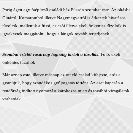
Porig égett egy faépítésű családi ház Füssön szombat este. Az oltásba
Gútáról, Komáromból illetve Nagymegyerről is érkeztek hivatásos
tűzoltók, mellettük a füssi, csicsói illetve ekeli önkéntes tűzoltók is
igyekeztek meggátolni, hogy a lángok tovább terjedjenek.
Szombat estétől vasárnap hajnalig tartott a tűzoltás
. Fotó: ekeli
önkéntes tűzoltók
Már aznap este, illetve másnap az ott élő család kifejezte, erős a
gyanújuk, hogy szándékos gyújtogatás történt. Az eset kapcsán a
rendőrség indított nyomozást károkozás miatt és további vizsgálatok
várhatóak.