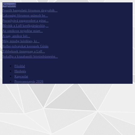
Népszerű
Feszült hangulatú fórumon tárgyalták...
Lakossági fórumon számolt be...
Pocsolyává zsugorodott a gútai...
Bővítik a Lidl kerékpártárolóit,...
Az omikron terjedése miatt...
A nap, amikor két...
Még mindig kérdéses, ki...
Roller-tolvajokat keresnek Gútán
Többeknek ünnepnap a Lidl...
Sokallja a kiszabandó börtönbüntetést...
Főoldal
Hirdetés
Kapcsolat
Programnaptár 2026