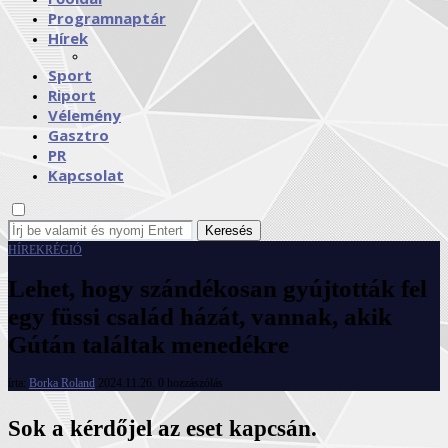
Programnaptár
Hírek
Sport
Riport
Vélemény
Gasztro
PR
Kapcsolat
Keresés
HÍREK
RÉGIÓ
Lehet, hogy szándékosan gyújtották fel
egy füssi család házát, vannak, akik
Gútán találtak menedékre
írta:
Borka Roland
2024.11.26.
0 hozzászólás
Sok a kérdőjel az eset kapcsán.