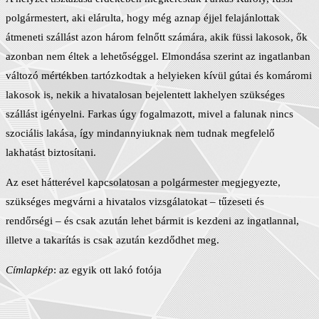
polgármestert, aki elárulta, hogy még aznap éjjel felajánlottak
átmeneti szállást azon három felnőtt számára, akik füssi lakosok, ők
azonban nem éltek a lehetőséggel. Elmondása szerint az ingatlanban
változó mértékben tartózkodtak a helyieken kívül gútai és komáromi
lakosok is, nekik a hivatalosan bejelentett lakhelyen szükséges
szállást igényelni. Farkas úgy fogalmazott, mivel a falunak nincs
szociális lakása, így mindannyiuknak nem tudnak megfelelő
lakhatást biztosítani.
Az eset hátterével kapcsolatosan a polgármester megjegyezte,
szükséges megvárni a hivatalos vizsgálatokat – tűzeseti és
rendőrségi – és csak azután lehet bármit is kezdeni az ingatlannal,
illetve a takarítás is csak azután kezdődhet meg.
Címlapkép
: az egyik ott lakó fotója