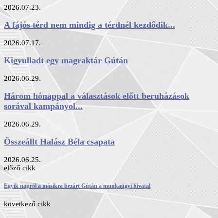
2026.07.23.
A fájós térd nem mindig a térdnél kezdődik...
2026.07.17.
Kigyulladt egy magraktár Gútán
2026.06.29.
Három hónappal a választások előtt beruházások
sorával kampányol...
2026.06.29.
Összeállt Halász Béla csapata
2026.06.25.
előző cikk
Egyik napról a másikra bezárt Gútán a munkaügyi hivatal
következő cikk