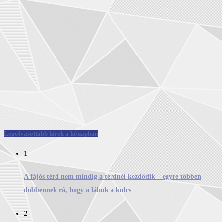
Legolvasottabb hírek a hónapban
1
A fájós térd nem mindig a térdnél kezdődik – egyre többen
döbbennek rá, hogy a lábuk a kulcs
2