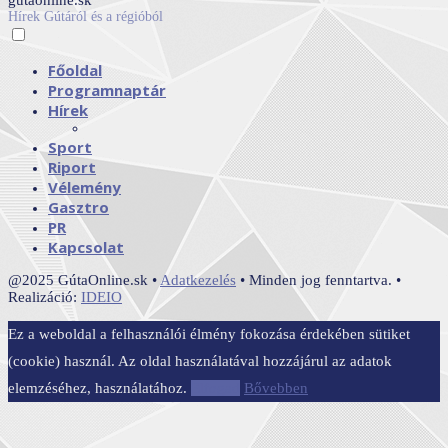
gutaonline.sk
Hírek Gútáról és a régióból
Főoldal
Programnaptár
Hírek
Sport
Riport
Vélemény
Gasztro
PR
Kapcsolat
@2025 GútaOnline.sk •
Adatkezelés
• Minden jog fenntartva. •
Realizáció:
IDEIO
Ez a weboldal a felhasználói élmény fokozása érdekében sütiket
(cookie) használ. Az oldal használatával hozzájárul az adatok
elemzéséhez, használatához.
Elfogad
Bővebben