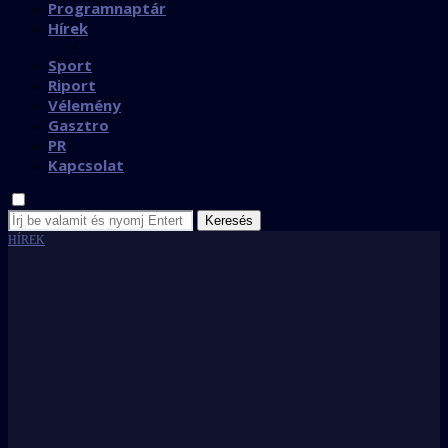
Programnaptár
Hírek
Sport
Riport
Vélemény
Gasztro
PR
Kapcsolat
Keresés
HÍREK