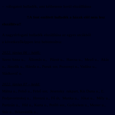
– válogatott hulladék, ami kéthetente kerül elszállításra
!!A fent említett hulladék a házak elől nem lesz
elszállítva!!
A nagytérfogatú hulladék elszállítása az egyes utcákból
a következőképpen lesz bebiztosítva:
2022. június 06 – hétfő:
Szent Anna u., Állomás u., Pázsit u., Harcsa u., Mező u., Akác
u., Jánošík u., Hársfa u., Puruk sor, Pozsonyi u., Vadász u.,
Sládkovič u.
2022. június 07 – kedd:
Málna u., Felső u., Felső sor, Jesensky rakpart, Kis Duna u., Ľ.
Podjavorinskej u., Hosszú u., Fő út, Munka u., Jókai u., Mély u.,
Partizán u., Híd u., Kurta u., Petőfi sor., Győzelem u., Mester u.,
Stúr u., Békevédők u.,