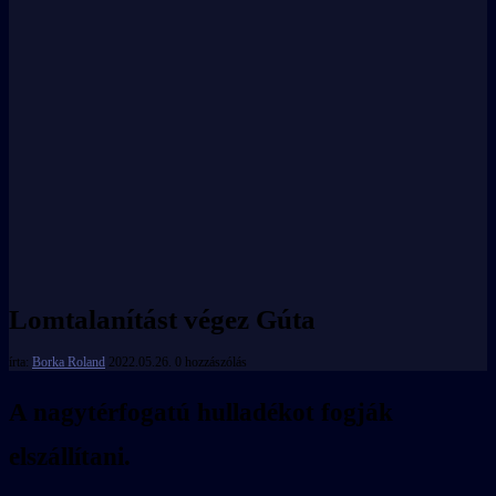
Lomtalanítást végez Gúta
írta:
Borka Roland
2022.05.26.
0 hozzászólás
A nagytérfogatú hulladékot fogják
elszállítani.