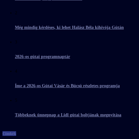
2
Még mindig kérdéses, ki lehet Halász Béla kihívója Gútán
3
2026-os gútai programnaptár
4
Íme a 2026-os Gútai Vásár és Búcsú részletes programja
5
Többeknek ünnepnap a Lidl gútai boltjának megnyitása
Címkék