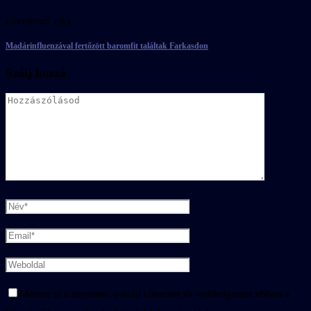
következő cikk
Madárinfluenzával fertőzött baromfit találtak Farkasdon
Szólj hozzá
Mentse el a nevemet, e-mail címemet és webhelyemet ebben a