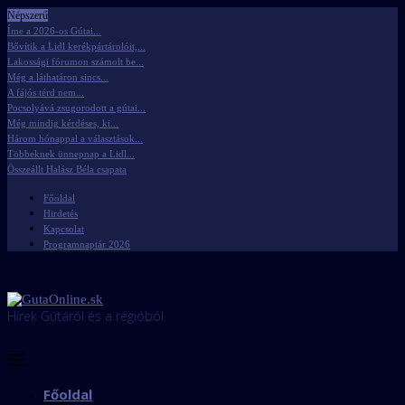
Népszerű
Íme a 2026-os Gútai...
Bővítik a Lidl kerékpártárolóit,...
Lakossági fórumon számolt be...
Még a láthatáron sincs...
A fájós térd nem...
Pocsolyává zsugorodott a gútai...
Még mindig kérdéses, ki...
Három hónappal a választások...
Többeknek ünnepnap a Lidl...
Összeállt Halász Béla csapata
Főoldal
Hirdetés
Kapcsolat
Programnaptár 2026
Hírek Gútáról és a régióból
Főoldal