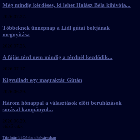
Még mindig kérdéses, ki lehet Halász Béla kihívója...
2026.07.27.
Többeknek ünnepnap a Lidl gútai boltjának
megnyitása
2026.07.23.
A fájós térd nem mindig a térdnél kezdődik...
2026.07.17.
Kigyulladt egy magraktár Gútán
2026.06.29.
Három hónappal a választások előtt beruházások
sorával kampányol...
2026.06.29.
előző cikk
Tűz ütött ki Gútán a belvárosban