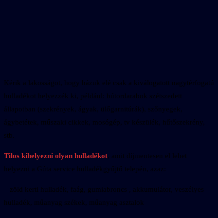
Kérik a lakosságot, hogy házuk elé csak a kiválogatott nagytérfogatú
hulladékot helyezzék ki, például: bútordarabok szétszedett
állapotban (szekrények, ágyak, ülőgarnitúrák), szőnyegek,
ágybetétek, műszaki cikkek, mosógép, tv készülék, hűtőszekrény,
stb.
Tilos kihelyezni olyan hulladékot
, amit díjmentesen el lehet
helyezni a Gúta service hulladékgyűjtő telepén, azaz:
– zöld kerti hulladék, faág, gumiabroncs , akkumulátor, veszélyes
hulladék, műanyag székek, műanyag asztalok