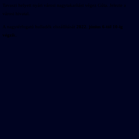
Tavaszi helyett nyári városi nagytakarítást végez Gúta. Jelezte a
városi hivatal.
A nagytérfogatú hulladék elszállítását
2022. június 6-tól 10-ig
végzi
k.