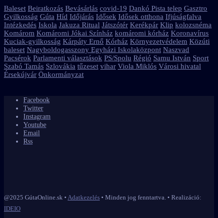
Baleset
Beiratkozás
Bevásárlás
covid-19
Dankó Pista telep
Gasztro
Gyilkosság
Gúta
Híd
Időjárás
Idősek
Idősek otthona
Ifjúságfalva
Intézkedés
Iskola
Jakuza Ritual
Játszótér
Kerékpár
Klip
kolozsnéma
Komárom
Komáromi Jókai Színház
komáromi kórház
Koronavírus
Kuciak-gyilkosság
Kárpáty Ernő
Kórház
Környezetvédelem
Közúti
baleset
Nagyboldogasszony Egyházi Iskolaközpont
Naszvad
Pacsérok
Parlamenti választások
PS/Spolu
Régió
Samu István
Sport
Szabó Tamás
Szlovákia
tűzeset
vihar
Viola Miklós
Városi hivatal
Érsekújvár
Önkormányzat
Facebook
Twitter
Instagram
Youtube
Email
Rss
@2025 GútaOnline.sk •
Adatkezelés
• Minden jog fenntartva. • Realizáció:
IDEIO