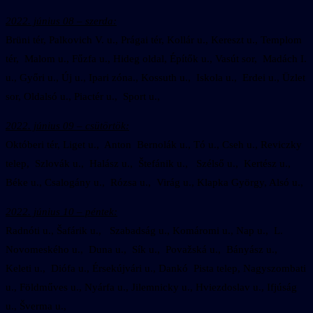
2022. június 08 – szerda:
Brüni tér, Palkovich V. u., Prágai tér, Kollár u., Kereszt u., Templom
tér, Malom u., Fűzfa u., Hideg oldal, Építők u., Vasút sor, Madách I.
u., Győri u., Új u., Ipari zóna., Kossuth u., Iskola u., Erdei u., Üzlet
sor, Oldalsó u., Piactér u., Sport u.,
2022. június 09 – csütörtök:
Októberi tér, Liget u., Anton Bernolák u., Tó u., Cseh u., Reviczky
telep, Szlovák u., Halász u., Štefánik u., Szélső u., Kertész u.,
Béke u., Csalogány u., Rózsa u., Virág u., Klapka György, Alsó u.,
2022. június 10 – péntek:
Radnóti u., Šafárik u., Szabadság u., Komáromi u., Nap u., L.
Novomeského u., Duna u., Sík u., Považská u., Bányász u.,
Keleti u., Diófa u., Érsekújvári u., Dankó Pista telep, Nagyszombati
u., Földműves u., Nyárfa u., Jilemnicky u., Hviezdoslav u., Ifjúság
u., Šverma u.,