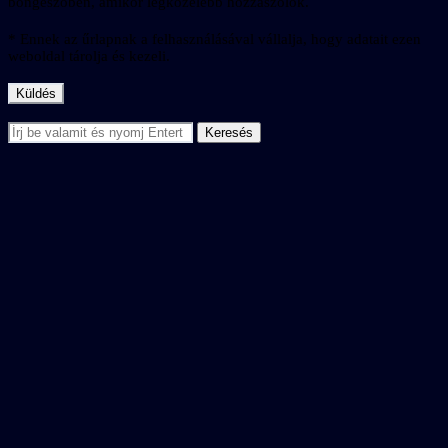
böngészőben, amikor legközelebb hozzászólok.
* Ennek az űrlapnak a felhasználásával vállalja, hogy adatait ezen
weboldal tárolja és kezeli.