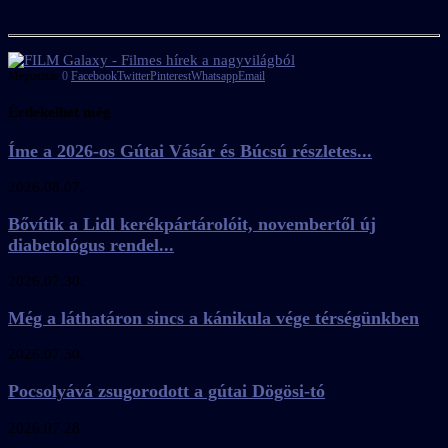
Megosztás
0
Facebook
Twitter
Pinterest
Whatsapp
Email
Érdekelhet még
Íme a 2026-os Gútai Vásár és Búcsú részletes...
2026.08.07.
Bővítik a Lidl kerékpártárolóit, novembertől új
diabetológus rendel...
2026.07.30.
Még a láthatáron sincs a kánikula vége térségünkben
2026.07.30.
Pocsolyává zsugorodott a gútai Dögösi-tó
2026.07.28.