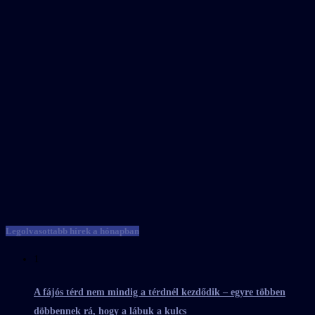
Legolvasottabb hírek a hónapban
1
A fájós térd nem mindig a térdnél kezdődik – egyre többen
döbbennek rá, hogy a lábuk a kulcs