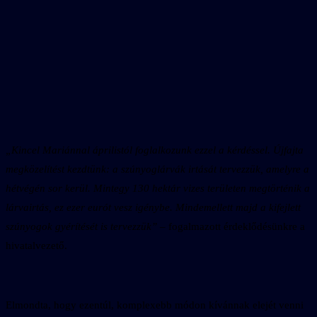
„Kincel Mariánnal áprilistól foglalkozunk ezzel a kérdéssel. Újfajta
megközelítést kezdtünk: a szúnyoglárvák irtását tervezzük, amelyre a
hétvégén sor kerül. Mintegy 130 hektár vizes területen megtörténik a
lárvairtás, ez ezer eurót vesz igénybe. Mindemellett majd a kifejlett
szúnyogok gyérítését is tervezzük”
– fogalmazott érdeklődésünkre a
hivatalvezető.
Elmondta, hogy ezentúl, komplexebb módon kívánnak elejét venni