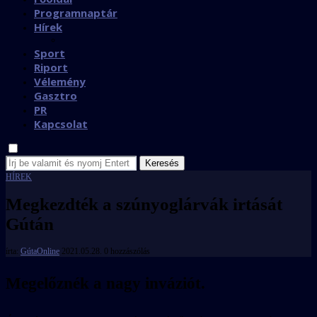
Programnaptár
Hírek
Sport
Riport
Vélemény
Gasztro
PR
Kapcsolat
Keresés
HÍREK
Megkezdték a szúnyoglárvák irtását
Gútán
írta:
GútaOnline
2021.05.28.
0 hozzászólás
Megelőznék a nagy inváziót.