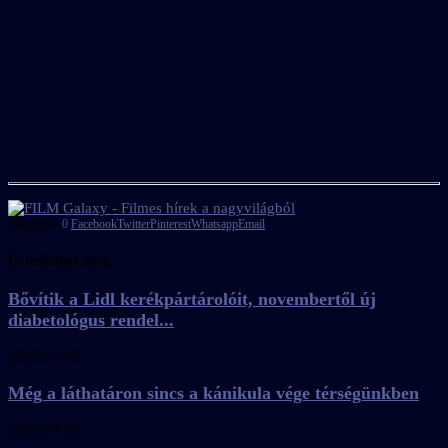
Megosztás
0
Facebook
Twitter
Pinterest
Whatsapp
Email
Érdekelhet még
Bővítik a Lidl kerékpártárolóit, novembertől új
diabetológus rendel...
2026.07.30.
Még a láthatáron sincs a kánikula vége térségünkben
2026.07.30.