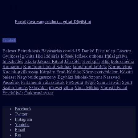
5
Pocsolyává zsugorodott a gútai Dögösi-tó
Címkék
Baleset
Beiratkozás
Bevásárlás
covid-19
Dankó Pista telep
Gasztro
Gyilkosság
Gúta
Híd
Időjárás
Idősek
Idősek otthona
Ifjúságfalva
Intézkedés
Iskola
Jakuza Ritual
Játszótér
Kerékpár
Klip
kolozsnéma
Komárom
Komáromi Jókai Színház
komáromi kórház
Koronavírus
Kuciak-gyilkosság
Kárpáty Ernő
Kórház
Környezetvédelem
Közúti
baleset
Nagyboldogasszony Egyházi Iskolaközpont
Naszvad
Pacsérok
Parlamenti választások
PS/Spolu
Régió
Samu István
Sport
Szabó Tamás
Szlovákia
tűzeset
vihar
Viola Miklós
Városi hivatal
Érsekújvár
Önkormányzat
Facebook
Twitter
Instagram
Youtube
Email
Rss