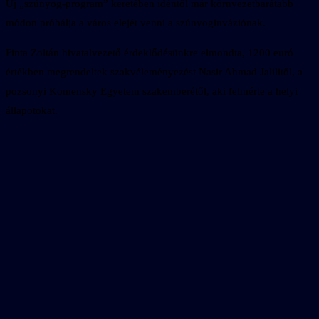
Új „szúnyog-program” keretében idéntől már környezetbarátabb
módon próbálja a város elejét venni a szúnyoginváziónak.
Finta Zoltán hivatalvezető érdeklődésünkre elmondta, 1200 euró
értékben megrendeltek szakvéleményezést Nasir Ahmad Jalilitől, a
pozsonyi Komensky Egyetem szakemberétől, aki felmérte a helyi
állapotokat.