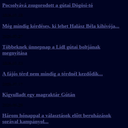
Pocsolyává zsugorodott a gútai Dögösi-tó
2026.07.28.
Még mindig kérdéses, ki lehet Halász Béla kihívója...
2026.07.27.
Többeknek ünnepnap a Lidl gútai boltjának
megnyitása
2026.07.23.
A fájós térd nem mindig a térdnél kezdődik...
2026.07.17.
Kigyulladt egy magraktár Gútán
2026.06.29.
Három hónappal a választások előtt beruházások
sorával kampányol...