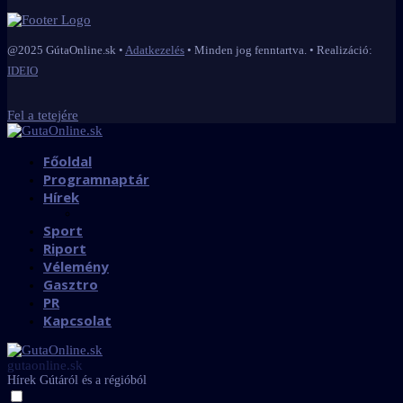
@2025 GútaOnline.sk •
Adatkezelés
• Minden jog fenntartva. • Realizáció:
IDEIO
Fel a tetejére
Főoldal
Programnaptár
Hírek
Sport
Riport
Vélemény
Gasztro
PR
Kapcsolat
gutaonline.sk
Hírek Gútáról és a régióból