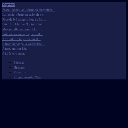
Népszerű
Feszült hangulatú fórumon tárgyalták...
Lakossági fórumon számolt be...
Pocsolyává zsugorodott a gútai...
Bővítik a Lidl kerékpártárolóit,...
Még mindig kérdéses, ki...
Többeknek ünnepnap a Lidl...
Az omikron terjedése miatt...
Három hónappal a választások...
A nap, amikor két...
A fájós térd nem...
Főoldal
Hirdetés
Kapcsolat
Programnaptár 2026