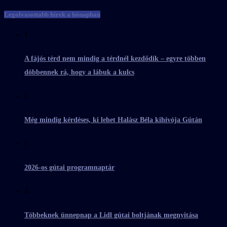
Legolvasottabb hírek a hónapban
1
A fájós térd nem mindig a térdnél kezdődik – egyre többen
döbbennek rá, hogy a lábuk a kulcs
2
Még mindig kérdéses, ki lehet Halász Béla kihívója Gútán
3
2026-os gútai programnaptár
4
Többeknek ünnepnap a Lidl gútai boltjának megnyitása