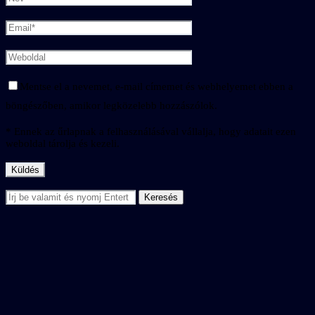
Mentse el a nevemet, e-mail címemet és webhelyemet ebben a
böngészőben, amikor legközelebb hozzászólok.
* Ennek az űrlapnak a felhasználásával vállalja, hogy adatait ezen
weboldal tárolja és kezeli.