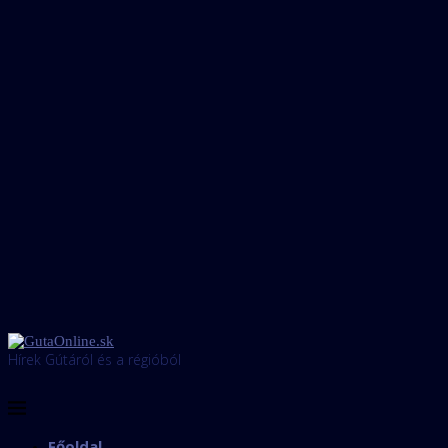
Hírek Gútáról és a régióból
Főoldal