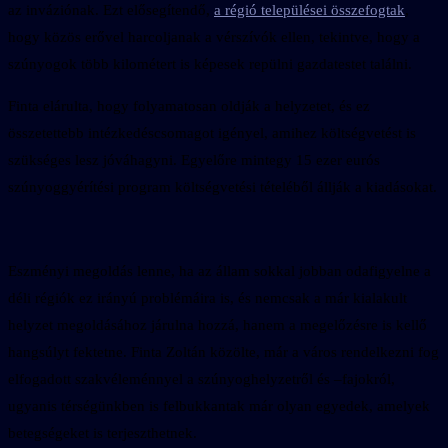
az inváziónak. Ezt elősegítendő,
a régió települései összefogtak
,
hogy közös erővel harcoljanak a vérszívók ellen, tekintve, hogy a
szúnyogok több kilométert is képesek repülni gazdatestet találni.
Finta elárulta, hogy folyamatosan oldják a helyzetet, és ez
összetettebb intézkedéscsomagot igényel, amihez költségvetést is
szükséges lesz jóváhagyni. Egyelőre mintegy 15 ezer eurós
szúnyoggyérítési program költségvetési tételéből állják a kiadásokat.
Eszményi megoldás lenne, ha az állam sokkal jobban odafigyelne a
déli régiók ez irányú problémáira is, és nemcsak a már kialakult
helyzet megoldásához járulna hozzá, hanem a megelőzésre is kellő
hangsúlyt fektetne. Finta Zoltán közölte, már a város rendelkezni fog
elfogadott szakvéleménnyel a szúnyoghelyzetről és –fajokról,
ugyanis térségünkben is felbukkantak már olyan egyedek, amelyek
betegségeket is terjeszthetnek.