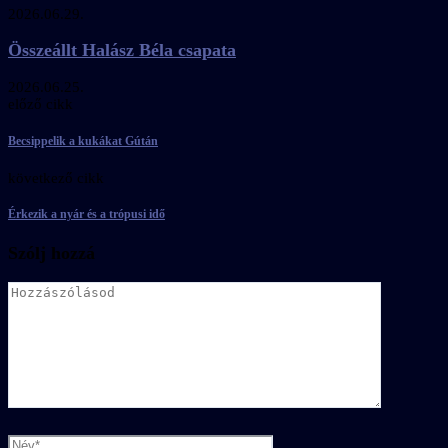
2026.06.29.
Összeállt Halász Béla csapata
2026.06.25.
előző cikk
Becsippelik a kukákat Gútán
következő cikk
Érkezik a nyár és a trópusi idő
Szólj hozzá