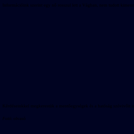
Információink szerint egy nő rosszul lett a Vágban, nem tudott kimenni a 
Kérdéseinkkel megkerestük a mentőegységek és a hatóság szóvivőit is, 
Fotó
: olvasó