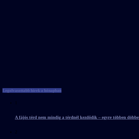
Legolvasottabb hírek a hónapban
1
A fájós térd nem mindig a térdnél kezdődik – egyre többen döbbe
2