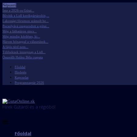
Népszerű
Íme a 2026-os Gútai...
Bővítik a Lidl kerékpártárolóit,...
Lakossági fórumon számolt be...
Pocsolyává zsugorodott a gútai...
Még a láthatáron sincs...
Még mindig kérdéses, ki...
Három hónappal a választások...
A fájós térd nem...
Többeknek ünnepnap a Lidl...
Összeállt Halász Béla csapata
Főoldal
Hirdetés
Kapcsolat
Programnaptár 2026
Hírek Gútáról és a régióból
Főoldal