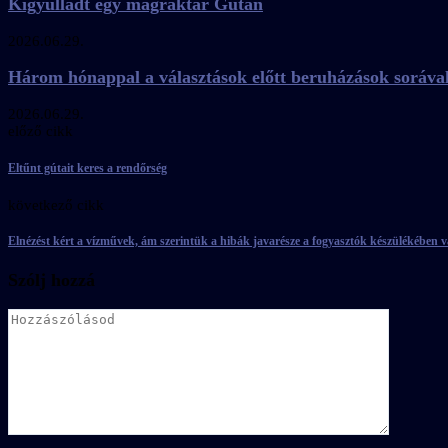
Kigyulladt egy magraktár Gútán
2026.06.29.
Három hónappal a választások előtt beruházások soráva
2026.06.29.
előző cikk
Eltűnt gútait keres a rendőrség
következő cikk
Elnézést kért a vízművek, ám szerintük a hibák javarésze a fogyasztók készülékében 
Szólj hozzá