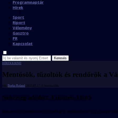
Programnaptár
Hírek
Sport
Riport
Vélemény
Gasztro
PR
Kapcsolat
Keresés
HÍREK
KRIMI
Mentősök, tűzoltók és rendőrök a V
írta:
Borka Roland
2022.07.17.
0 hozzászólás
Nehézség adódott. Frissítés: 18:03
Riasztották a mentősöket, tűzoltókat és rendőröket a Vág gútai partjáh