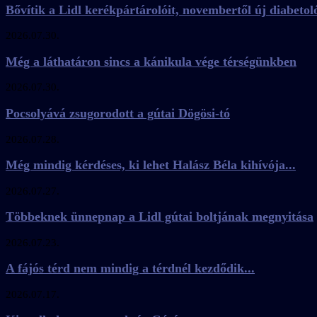
Bővítik a Lidl kerékpártárolóit, novembertől új diabetoló
2026.07.30.
Még a láthatáron sincs a kánikula vége térségünkben
2026.07.30.
Pocsolyává zsugorodott a gútai Dögösi-tó
2026.07.28.
Még mindig kérdéses, ki lehet Halász Béla kihívója...
2026.07.27.
Többeknek ünnepnap a Lidl gútai boltjának megnyitása
2026.07.23.
A fájós térd nem mindig a térdnél kezdődik...
2026.07.17.