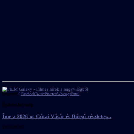
Megosztás
0
Facebook
Twitter
Pinterest
Whatsapp
Email
Érdekelhet még
Íme a 2026-os Gútai Vásár és Búcsú részletes...
2026.08.07.