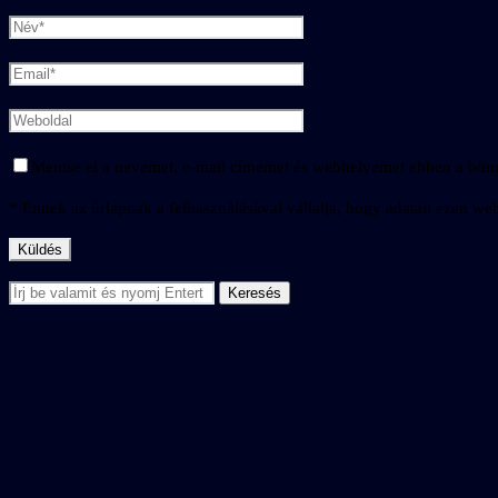
Mentse el a nevemet, e-mail címemet és webhelyemet ebben a bön
* Ennek az űrlapnak a felhasználásával vállalja, hogy adatait ezen webo