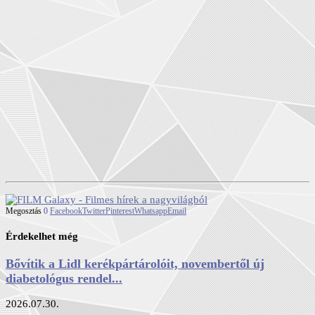
Megosztás
0
Facebook
Twitter
Pinterest
Whatsapp
Email
Érdekelhet még
Bővítik a Lidl kerékpártárolóit, novembertől új
diabetológus rendel...
2026.07.30.