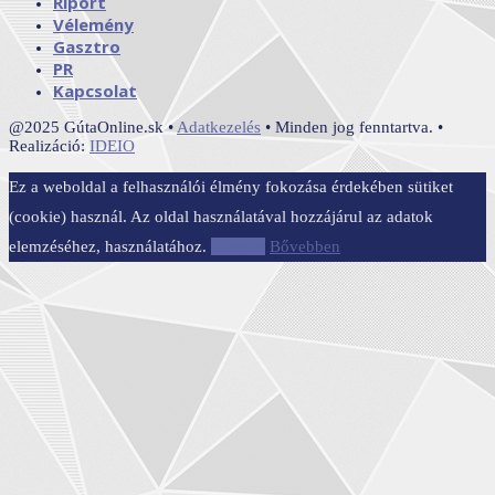
Riport
Vélemény
Gasztro
PR
Kapcsolat
@2025 GútaOnline.sk •
Adatkezelés
• Minden jog fenntartva. •
Realizáció:
IDEIO
Ez a weboldal a felhasználói élmény fokozása érdekében sütiket
(cookie) használ. Az oldal használatával hozzájárul az adatok
elemzéséhez, használatához.
Elfogad
Bővebben