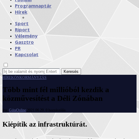
Programnaptár
Hírek
Sport
Riport
Vélemény
Gasztro
PR
Kapcsolat
Keresés
HÍREK
ÖNKORMÁNYZÁS
Több mint fél millióból kezdik a
közművesítést a Déli Zónában
írta:
GútaOnline
2021.06.29.
0 hozzászólás
Kiépítik az infrastruktúrát.