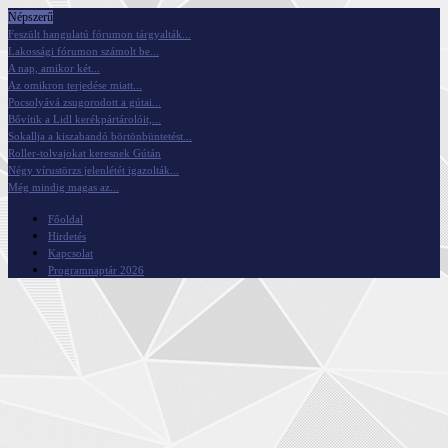
Népszerű
Feszült hangulatú fórumon tárgyalták...
Lakossági fórumon számolt be...
A nap, amikor két...
Az omikron terjedése miatt...
Pocsolyává zsugorodott a gútai...
Bővítik a Lidl kerékpártárolóit,...
Sokallja a kiszabandó börtönbüntetést...
Roller-tolvajokat keresnek Gútán
Négy vírustörzs jelenlétét igazolták...
Még mindig magas az...
Főoldal
Hirdetés
Kapcsolat
Programnaptár 2026