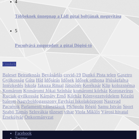
4
Többeknek ünnepnap a Lidl gútai boltjának megnyitása
5
Pocsolyává zsugorodott a gútai Dögösi-tó
Címkék
Baleset
Beiratkozás
Bevásárlás
covid-19
Dankó Pista telep
Gasztro
Gyilkosság
Gúta
Híd
Időjárás
Idősek
Idősek otthona
Ifjúságfalva
Intézkedés
Iskola
Jakuza Ritual
Játszótér
Kerékpár
Klip
kolozsnéma
Komárom
Komáromi Jókai Színház
komáromi kórház
Koronavírus
Kuciak-gyilkosság
Kárpáty Ernő
Kórház
Környezetvédelem
Közúti
baleset
Nagyboldogasszony Egyházi Iskolaközpont
Naszvad
Pacsérok
Parlamenti választások
PS/Spolu
Régió
Samu István
Sport
Szabó Tamás
Szlovákia
tűzeset
vihar
Viola Miklós
Városi hivatal
Érsekújvár
Önkormányzat
Facebook
Twitter