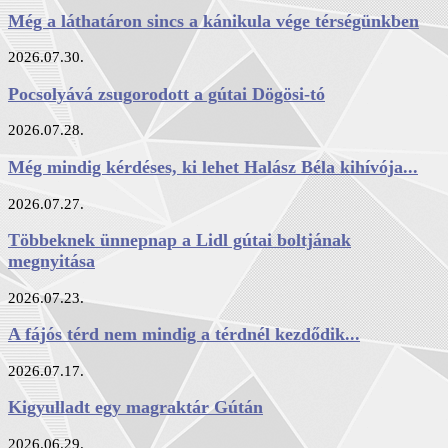
Még a láthatáron sincs a kánikula vége térségünkben
2026.07.30.
Pocsolyává zsugorodott a gútai Dögösi-tó
2026.07.28.
Még mindig kérdéses, ki lehet Halász Béla kihívója...
2026.07.27.
Többeknek ünnepnap a Lidl gútai boltjának
megnyitása
2026.07.23.
A fájós térd nem mindig a térdnél kezdődik...
2026.07.17.
Kigyulladt egy magraktár Gútán
2026.06.29.