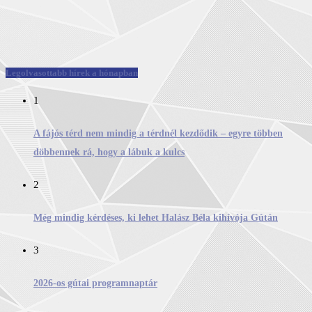
Legolvasottabb hírek a hónapban
1
A fájós térd nem mindig a térdnél kezdődik – egyre többen
döbbennek rá, hogy a lábuk a kulcs
2
Még mindig kérdéses, ki lehet Halász Béla kihívója Gútán
3
2026-os gútai programnaptár