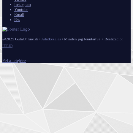
Instagram
Youtube
Email
Rss
@2025 GútaOnline.sk •
Adatkezelés
• Minden jog fenntartva. • Realizáció:
IDEIO
Fel a tetejére