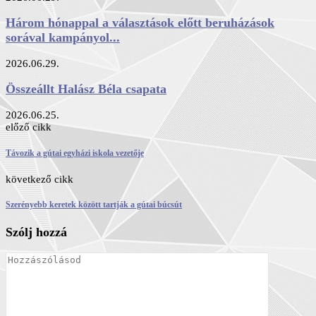
Három hónappal a választások előtt beruházások
sorával kampányol...
2026.06.29.
Összeállt Halász Béla csapata
2026.06.25.
előző cikk
Távozik a gútai egyházi iskola vezetője
következő cikk
Szerényebb keretek között tartják a gútai búcsút
Szólj hozzá