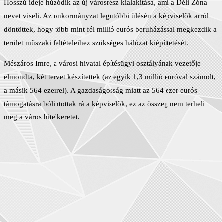
Hosszú ideje húzódik az új városrész kialakítása, ami a Déli Zóna
nevet viseli. Az önkormányzat legutóbbi ülésén a képviselők arról
döntöttek, hogy több mint fél millió eurós beruházással megkezdik a
terület műszaki feltételeihez szükséges hálózat kiépíttetését.
Mészáros Imre, a városi hivatal építésügyi osztályának vezetője
elmondta, két tervet készítettek (az egyik 1,3 millió euróval számolt,
a másik 564 ezerrel). A gazdaságosság miatt az 564 ezer eurós
támogatásra bólintottak rá a képviselők, ez az összeg nem terheli
meg a város hitelkeretet.