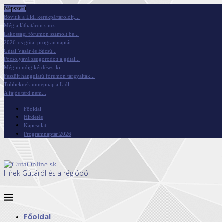
Népszerű
Bővítik a Lidl kerékpártárolóit,...
Még a láthatáron sincs...
Lakossági fórumon számolt be...
2026-os gútai programnaptár
Gútai Vásár és Búcsú...
Pocsolyává zsugorodott a gútai...
Még mindig kérdéses, ki...
Feszült hangulatú fórumon tárgyalták...
Többeknek ünnepnap a Lidl...
A fájós térd nem...
Főoldal
Hirdetés
Kapcsolat
Programnaptár 2026
Hírek Gútáról és a régióból
Főoldal