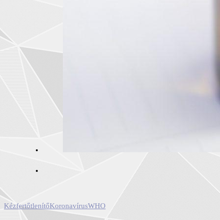
Kézfertőtlenítő
Koronavírus
WHO