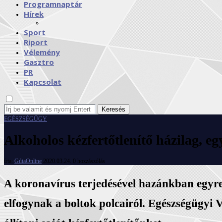
Programnaptár
Hírek
Sport
Riport
Vélemény
Gasztro
PR
Kapcsolat
Keresés
EGÉSZSÉGÜGY
Alkoholos kézfertőtlenítő házilag, e
írta:
GútaOnline
2020.03.24.
0 hozzászólás
A koronavírus terjedésével hazánkban egyre 
elfogynak a boltok polcairól. Egészségügyi 