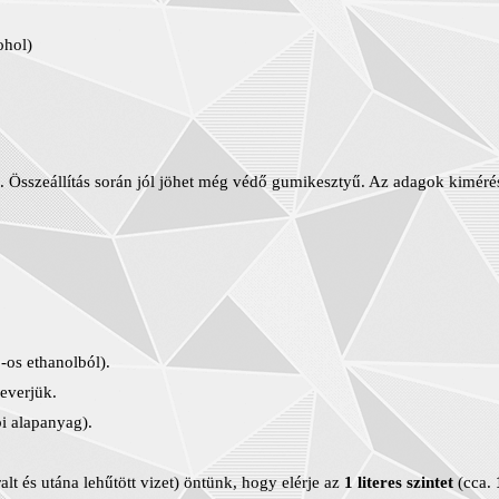
ohol)
 Összeállítás során jól jöhet még védő gumikesztyű. Az adagok kiméré
-os ethanolból).
everjük.
bi alapanyag).
alt és utána lehűtött vizet) öntünk, hogy elérje az
1 literes
szintet
(cca.