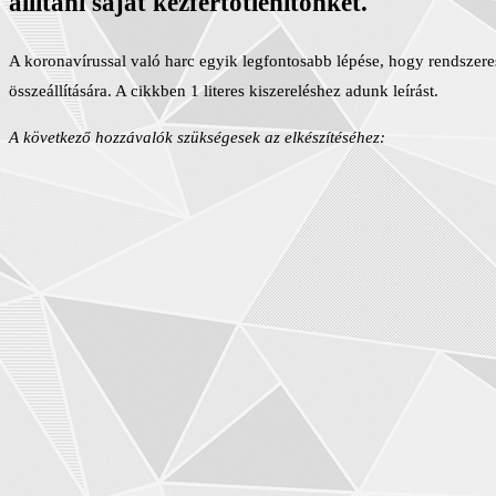
állítani saját kézfertőtlenítőnket.
A koronavírussal való harc egyik legfontosabb lépése, hogy rendszeres
összeállítására. A cikkben 1 literes kiszereléshez adunk leírást.
A következő hozzávalók szükségesek az elkészítéséhez: