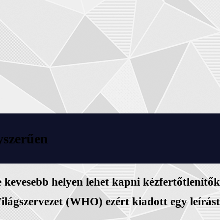
gyszerűen
kevesebb helyen lehet kapni kézfertőtlenítők
Világszervezet (WHO) ezért kiadott egy leírás