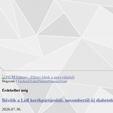
Megosztás
1
Facebook
Twitter
Pinterest
Whatsapp
Email
Érdekelhet még
Bővítik a Lidl kerékpártárolóit, novembertől új diabetoló
2026.07.30.