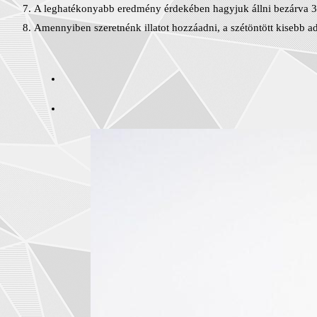
A leghatékonyabb eredmény érdekében hagyjuk állni bezárva 3 nap
Amennyiben szeretnénk illatot hozzáadni, a szétöntött kisebb 