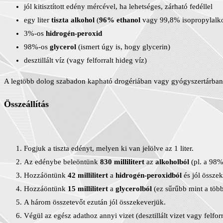
jól kitisztított edény mércével, ha lehetséges, zárható fedéllel
egy liter
tiszta alkohol
(
96% ethanol
vagy 99,8% isopropylalk
3%-os
hidrogén-peroxid
98%-os
glycerol
(ismert úgy is, hogy glycerin)
desztillált víz (vagy felforralt hideg víz)
A legtöbb dolog szabadon kapható drogériában vagy gyógyszertárban.
Összeállítás
Fogjuk a tiszta edényt, melyen ki van jelölve az 1 liter.
Az edénybe beleöntünk
830 millilitert
az
alkoholból
(pl. a 98%
Hozzáöntünk
42 millilitert
a
hidrogén-peroxidból
és jól összek
Hozzáöntünk
15 millilitert
a
glycerolból
(ez sűrűbb mint a töb
A három összetevőt ezután jól összekeverjük.
Végül az egész adathoz annyi vizet (desztillált vizet vagy felforr