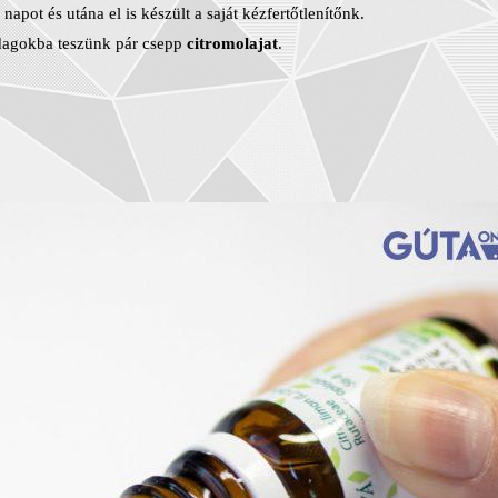
ot és utána el is készült a saját kézfertőtlenítőnk.
adagokba teszünk pár csepp
citromolajat
.