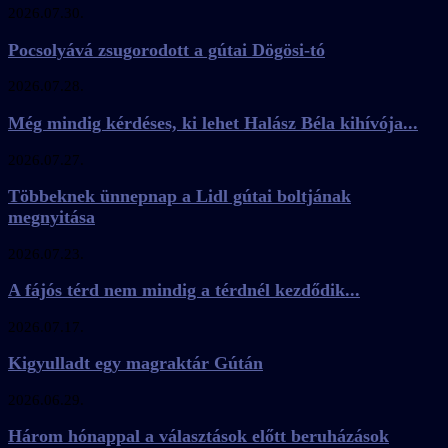
2026.07.30.
Pocsolyává zsugorodott a gútai Dögösi-tó
2026.07.28.
Még mindig kérdéses, ki lehet Halász Béla kihívója...
2026.07.27.
Többeknek ünnepnap a Lidl gútai boltjának
megnyitása
2026.07.23.
A fájós térd nem mindig a térdnél kezdődik...
2026.07.17.
Kigyulladt egy magraktár Gútán
2026.06.29.
Három hónappal a választások előtt beruházások