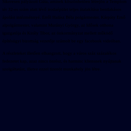
Sikeresen pályázott Gúta, aminek köszönhetően létrejön a Templom
tér 32-es szám alatt lévő irodaépület teljes átalakítása bentlakásos
ápolási intézménnyé. Erről Halász Béla polgármester, Kárpáty Ernő
alpolgármester, valamint Murányi György, az Idősek otthona
igazgatója és Király Tibor, az önkormányzat mellett működő
építésügyi bizottság vezetője számolt be egy facebook videóban.
A részleteket illetően elhangzott, hogy a város száz százalékos
fedezetet kap, azaz nincs önrész, és harminc kliensnek nyújtanak
szolgáltatást, illetve ezzel tizenöt munkahely jön létre.