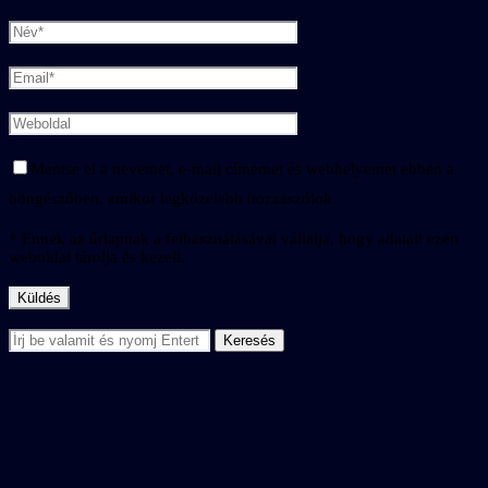
Mentse el a nevemet, e-mail címemet és webhelyemet ebben a
böngészőben, amikor legközelebb hozzászólok.
* Ennek az űrlapnak a felhasználásával vállalja, hogy adatait ezen
weboldal tárolja és kezeli.