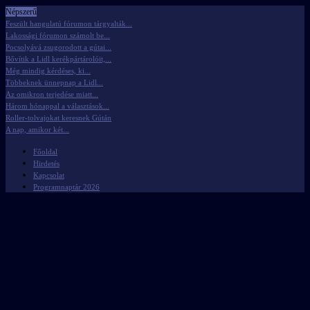
Népszerű
Feszült hangulatú fórumon tárgyalták...
Lakossági fórumon számolt be...
Pocsolyává zsugorodott a gútai...
Bővítik a Lidl kerékpártárolóit,...
Még mindig kérdéses, ki...
Többeknek ünnepnap a Lidl...
Az omikron terjedése miatt...
Három hónappal a választások...
Roller-tolvajokat keresnek Gútán
A nap, amikor két...
Főoldal
Hirdetés
Kapcsolat
Programnaptár 2026