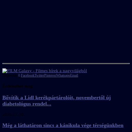
Megosztás
0
Facebook
Twitter
Pinterest
Whatsapp
Email
Érdekelhet még
Bővítik a Lidl kerékpártárolóit, novembertől új
diabetológus rendel...
2026.07.30.
Még a láthatáron sincs a kánikula vége térségünkben