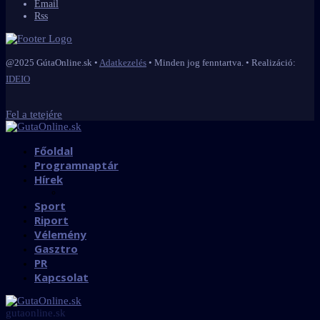
Email
Rss
@2025 GútaOnline.sk •
Adatkezelés
• Minden jog fenntartva. • Realizáció:
IDEIO
Fel a tetejére
Főoldal
Programnaptár
Hírek
Sport
Riport
Vélemény
Gasztro
PR
Kapcsolat
gutaonline.sk