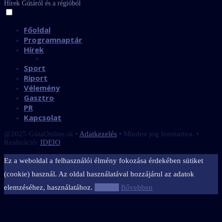
Hírek Gútáról és a régióból
Főoldal
Programnaptár
Hírek
Sport
Riport
Vélemény
Gasztro
PR
Kapcsolat
@2025 GútaOnline.sk •
Adatkezelés
• Minden jog fenntartva. •
Realizáció:
IDEIO
Ez a weboldal a felhasználói élmény fokozása érdekében sütiket
(cookie) használ. Az oldal használatával hozzájárul az adatok
elemzéséhez, használatához.
Elfogad
Bővebben