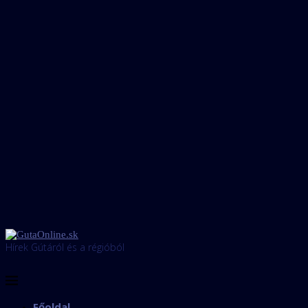
Hírek Gútáról és a régióból
Főoldal