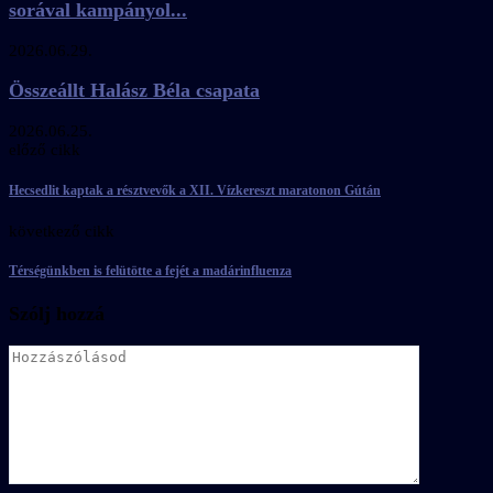
sorával kampányol...
2026.06.29.
Összeállt Halász Béla csapata
2026.06.25.
előző cikk
Hecsedlit kaptak a résztvevők a XII. Vízkereszt maratonon Gútán
következő cikk
Térségünkben is felütötte a fejét a madárinfluenza
Szólj hozzá