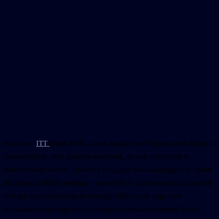
Korábban
ITT
írtunk erről, s azok alapján legfőképpen azok számára
lenne elérhető, akik ápolásra szorulnak, és akár rövidtávra is
bérelhetnének szobát. Nemcsak nyugdíjas korúakat fogadhat – mint
általában az idősek otthona – hanem 60 év alatti mozgáskorlátozottá
vált (pl: agyvérzés után) és önmagát ellátni nem vagy csak
folyamatos segítséggel képes betegek számára is elérhető lenne.