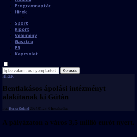
Programnaptár
Hírek
Sport
Riport
Vélemény
Gasztro
PR
Kapcsolat
Keresés
HÍREK
Bentlakásos ápolási intézményt
alakítanak ki Gútán
írta:
Borka Roland
2024.01.23.
0 hozzászólás
A pályázaton a város 3,5 millió eurót nyert.