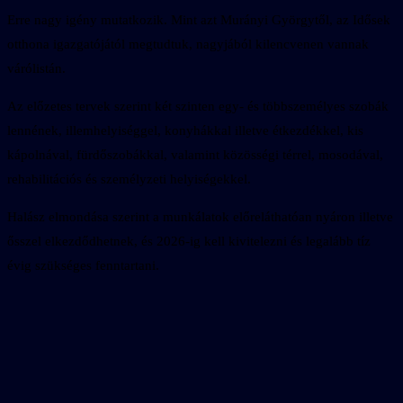
Erre nagy igény mutatkozik. Mint azt Murányi Györgytől, az Idősek
otthona igazgatójától megtudtuk, nagyjából kilencvenen vannak
várólistán.
Az előzetes tervek szerint két szinten egy- és többszemélyes szobák
lennének, illemhelyiséggel, konyhákkal illetve étkezdékkel, kis
kápolnával, fürdőszobákkal, valamint közösségi térrel, mosodával,
rehabilitációs és személyzeti helyiségekkel.
Halász elmondása szerint a munkálatok előreláthatóan nyáron illetve
ősszel elkezdődhetnek, és 2026-ig kell kivitelezni és legalább tíz
évig szükséges fenntartani.