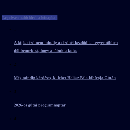
Legolvasottabb hírek a hónapban
1
A fájós térd nem mindig a térdnél kezdődik – egyre többen
döbbennek rá, hogy a lábuk a kulcs
2
Még mindig kérdéses, ki lehet Halász Béla kihívója Gútán
3
2026-os gútai programnaptár
4