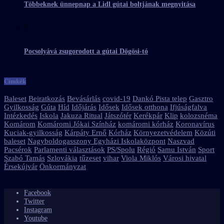
Többeknek ünnepnap a Lidl gútai boltjának megnyitása
5
Pocsolyává zsugorodott a gútai Dögösi-tó
Címkék
Baleset
Beiratkozás
Bevásárlás
covid-19
Dankó Pista telep
Gasztro
Gyilkosság
Gúta
Híd
Időjárás
Idősek
Idősek otthona
Ifjúságfalva
Intézkedés
Iskola
Jakuza Ritual
Játszótér
Kerékpár
Klip
kolozsnéma
Komárom
Komáromi Jókai Színház
komáromi kórház
Koronavírus
Kuciak-gyilkosság
Kárpáty Ernő
Kórház
Környezetvédelem
Közúti
baleset
Nagyboldogasszony Egyházi Iskolaközpont
Naszvad
Pacsérok
Parlamenti választások
PS/Spolu
Régió
Samu István
Sport
Szabó Tamás
Szlovákia
tűzeset
vihar
Viola Miklós
Városi hivatal
Érsekújvár
Önkormányzat
Facebook
Twitter
Instagram
Youtube