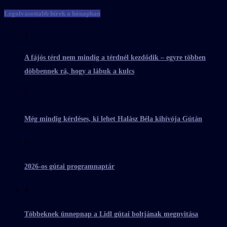
Legolvasottabb hírek a hónapban
1
A fájós térd nem mindig a térdnél kezdődik – egyre többen
döbbennek rá, hogy a lábuk a kulcs
2
Még mindig kérdéses, ki lehet Halász Béla kihívója Gútán
3
2026-os gútai programnaptár
4
Többeknek ünnepnap a Lidl gútai boltjának megnyitása