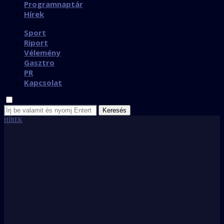
Programnaptár
Hírek
Sport
Riport
Vélemény
Gasztro
PR
Kapcsolat
Keresés
HÍREK