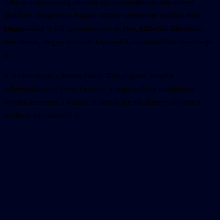
Lebeco magánpékség udvarán egy üzemfejlesztés ünnepélyes
átadására. Megjelent a magyar külügy képviselete Szijjártó Péter
külgazdasági és külügyminiszterrel az élen, különféle államtitkár-
helyettesek, megyei és városi képviselők, valamint Gúta vezetősége
is.
A rendezvényen a Baross Gábor Tőkeprogram vezetője
felkonferálásában Lévai Leonard, a magánpékség tulajdonosa
röviden ismertette a vállalat múltját és jelenét, illetve szót ejtett a
jövőbeni kihívásaikról is.