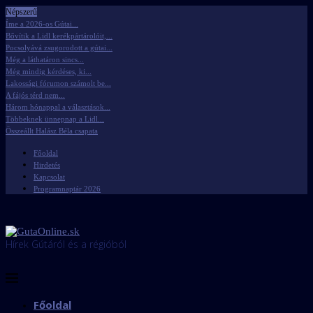
Népszerű
Íme a 2026-os Gútai...
Bővítik a Lidl kerékpártárolóit,...
Pocsolyává zsugorodott a gútai...
Még a láthatáron sincs...
Még mindig kérdéses, ki...
Lakossági fórumon számolt be...
A fájós térd nem...
Három hónappal a választások...
Többeknek ünnepnap a Lidl...
Összeállt Halász Béla csapata
Főoldal
Hirdetés
Kapcsolat
Programnaptár 2026
Hírek Gútáról és a régióból
Főoldal