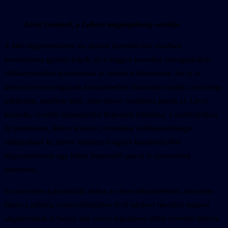
Lévai Leonard, a Lebeco magánpékség vezetője
A 440 négyzetméteres ma átadott üzembővítés részében
levelestészta-gyártás folyik, és a magyar kormány támogatásából
sütőkemencéket biztosítottak és raktárt is létrehoztak. Az új és
korszerű technológiának köszönhetően biztosítani tudják a minőségi
pékárukat, amelyek több, mint ötezer családhoz jutnak el. Lévai
kiemelte, további terjeszkedést helyeztek kilátásba, a székhelyükön
új mintaboltot, illetve kávézót, turisztikai szálláslehetőséget
alakítanának ki, illetve mindezzel együtt körülbelül 800
négyzetméteren egy fedett őstermelői piacot is szeretnének
létrehozni.
Ez szervesen kapcsolódik ahhoz a városi elképzeléshez, miszerint
éppen a pékség szomszédságában lévő egykori speciális magyar
alapiskolának is helyet adó városi ingatlanon efféle terveket lehetne