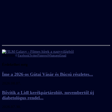
Megosztás
0
Facebook
Twitter
Pinterest
Whatsapp
Email
Érdekelhet még
Íme a 2026-os Gútai Vásár és Búcsú részletes...
2026.08.07.
Bővítik a Lidl kerékpártárolóit, novembertől új
diabetológus rendel...
2026.07.30.