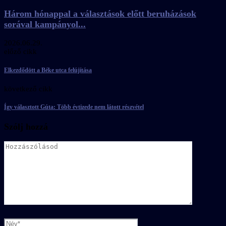
Három hónappal a választások előtt beruházások
sorával kampányol...
2026.06.29.
előző cikk
Elkezdődött a Béke utca felújítása
következő cikk
Így választott Gúta: Több évtizede nem látott részvétel
Szólj hozzá