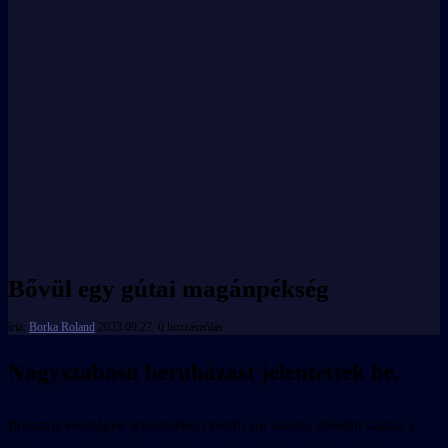
Bővül egy gútai magánpékség
írta:
Borka Roland
2023.09.27.
0 hozzászólás
Nagyszabású beruházást jelentettek be.
Illusztris vendégek jelenlétében került sor szerda délelőtt Gútán a