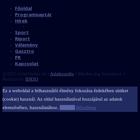
Főoldal
Programnaptár
Hírek
Sport
Riport
Vélemény
Gasztro
PR
Kapcsolat
@2025 GútaOnline.sk •
Adatkezelés
• Minden jog fenntartva. •
Realizáció:
IDEIO
Ez a weboldal a felhasználói élmény fokozása érdekében sütiket
(cookie) használ. Az oldal használatával hozzájárul az adatok
elemzéséhez, használatához.
Elfogad
Bővebben