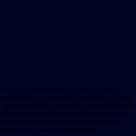
Lévai elmondta, a magánpékség immáron közel három évtizede
indult Gútán és fokozatosan terjeszkedett, s mára a Dunamenti régió
legnagyobb pékségévé nőtte ki magát. Mintegy húsz kenyérfajtát és
kilencven egyéb pékárut kínálnak, amit főként saját, huszonnégy
boltból álló hálózatukon keresztül is értékesítenek. Legutóbb
Vágsellyén és Nagymegyeren nyílt mintaboltjuk.