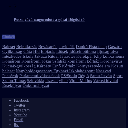
5
Pocsolyává zsugorodott a gútai Dögösi-tó
Címkék
Baleset
Beiratkozás
Bevásárlás
covid-19
Dankó Pista telep
Gasztro
Gyilkosság
Gúta
Híd
Időjárás
Idősek
Idősek otthona
Ifjúságfalva
Intézkedés
Iskola
Jakuza Ritual
Játszótér
Kerékpár
Klip
kolozsnéma
Komárom
Komáromi Jókai Színház
komáromi kórház
Koronavírus
Kuciak-gyilkosság
Kárpáty Ernő
Kórház
Környezetvédelem
Közúti
baleset
Nagyboldogasszony Egyházi Iskolaközpont
Naszvad
Pacsérok
Parlamenti választások
PS/Spolu
Régió
Samu István
Sport
Szabó Tamás
Szlovákia
tűzeset
vihar
Viola Miklós
Városi hivatal
Érsekújvár
Önkormányzat
Facebook
Twitter
Instagram
Youtube
Email
Rss