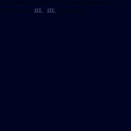
megvalósítani. Az önkormányzat már kétszer foglalkozott ezzel a
kérdéssel, amiről
ITT
és
ITT
írtunk részletesen.