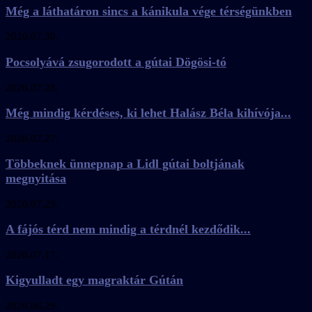
Még a láthatáron sincs a kánikula vége térségünkben
2026.07.30.
Pocsolyává zsugorodott a gútai Dögösi-tó
2026.07.28.
Még mindig kérdéses, ki lehet Halász Béla kihívója...
2026.07.27.
Többeknek ünnepnap a Lidl gútai boltjának
megnyitása
2026.07.23.
A fájós térd nem mindig a térdnél kezdődik...
2026.07.17.
Kigyulladt egy magraktár Gútán
2026.06.29.