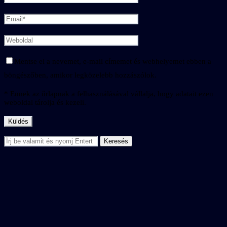
Mentse el a nevemet, e-mail címemet és webhelyemet ebben a
böngészőben, amikor legközelebb hozzászólok.
* Ennek az űrlapnak a felhasználásával vállalja, hogy adatait ezen
weboldal tárolja és kezeli.