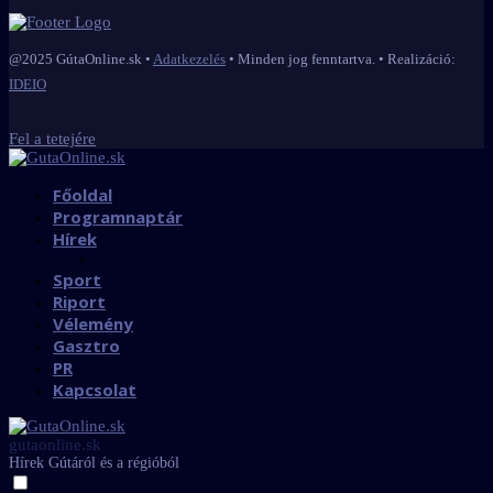
@2025 GútaOnline.sk •
Adatkezelés
• Minden jog fenntartva. • Realizáció:
IDEIO
Fel a tetejére
Főoldal
Programnaptár
Hírek
Sport
Riport
Vélemény
Gasztro
PR
Kapcsolat
gutaonline.sk
Hírek Gútáról és a régióból