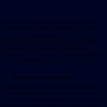
A Mester utca 4. szám alatt lévő magánpékségben Szijjártó Péter
magyar külügyminiszter dicsérte a magánpékséget, ami szerinte
segíti a felvidéki közösség megmaradását, és az elvándorlás
megakadályozását illetve segítséget nyújt a régió gazdaságának
fejlesztésében. A megújult gyártóüzemről elmondta, hogy a
hozzávetőleg 215 millió forintos (kb.: 550 ezer euró) fejlesztéshez a
magyar állam 96 millió forinttal (kb.: 250 ezer euró) járult hozzá.
Szijjártó Péter, magyar külügyminiszter
A tárcavezető hozzátette, a magyar kormány mindezidáig 3837
felvidéki vállalkozást támogatott 21 milliárd forinttal (kb. 54 millió
euró), aminek következtében 41 milliárd forint (kb.: 105 millió euró)
nagyságú beruházás jött létre és ezáltal több száz új munkahelyet