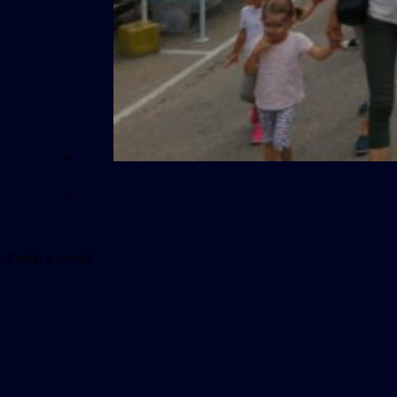
Fotók
: a szerző