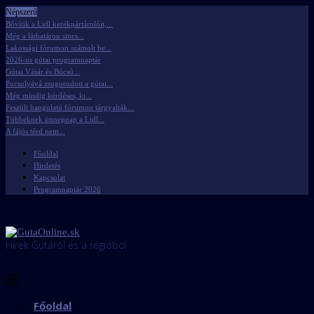
Népszerű
Bővítik a Lidl kerékpártárolóit,...
Még a láthatáron sincs...
Lakossági fórumon számolt be...
2026-os gútai programnaptár
Gútai Vásár és Búcsú...
Pocsolyává zsugorodott a gútai...
Még mindig kérdéses, ki...
Feszült hangulatú fórumon tárgyalták...
Többeknek ünnepnap a Lidl...
A fájós térd nem...
Főoldal
Hirdetés
Kapcsolat
Programnaptár 2026
Hírek Gútáról és a régióból
Főoldal