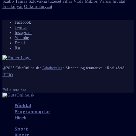
Szabó Tamás
Szlovákia
tűzeset
vihar
Viola Miklós
Városi hivatal
Érsekújvár
Önkormányzat
Facebook
Twitter
Instagram
Youtube
Email
Rss
@2025 GútaOnline.sk •
Adatkezelés
• Minden jog fenntartva. • Realizáció:
IDEIO
Fel a tetejére
Főoldal
Programnaptár
Hírek
Sport
Riport