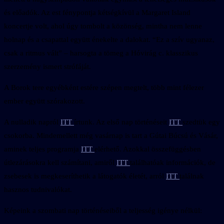
és előadók. Az est fénypontja kétségkívül a Margaret Island
koncertje volt, ahol úgy tombolt a közönség, mintha nem lenne
holnap és a csapattal együtt énekelte a dalokat. “Ez a szív ugyanaz,
csak a ritmus vált” – harsogta a tömeg a Hóvirág c. klasszikus
szerzemény ismert strófáját.
A Borok tere egyébként estére szépen megtelt, több mint félezer
ember együtt szórakozott.
A nulladik napról
ITT
írtunk. Az első nap történéseit
ITT
szedtük egy
csokorba. Mindemellett még vasárnap is tart a Gútai Búcsú és Vásár,
aminek teljes programja
ITT
elérhető. Azokkal összefüggésben
útlezárásokra kell számítani, amiről
ITT
találhatóak információk, de
zsebesek is megkeseríthetik a látogatók életét, arról
ITT
találnak
hasznos tudnivalókat.
Képeink a szombati nap történéseiből a teljesség igénye nélkül: