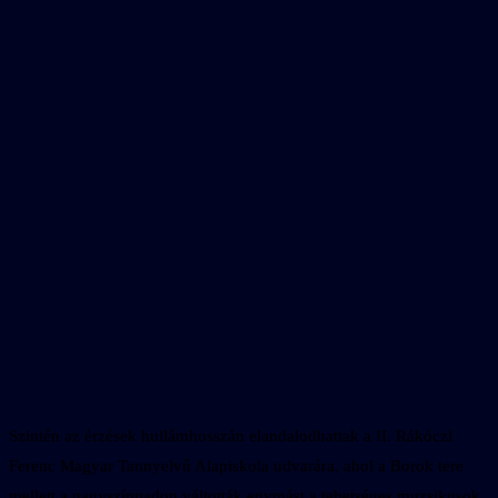
Szintén az érzések hullámhosszán elandalodhattak a II. Rákóczi
Ferenc Magyar Tannyelvű Alapiskola udvarára, ahol a Borok tere
mellett a nagyszínpadon váltották egymást a tehetséges muzsikusok