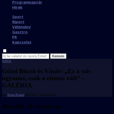
Programnaptár
Hírek
Sport
Riport
Vélemény
Gasztro
PR
Kapcsolat
Keresés
HÍREK
Gútai Búcsú és Vásár: „Ez a szív
ugyanaz, csak a ritmus vált” –
GALÉRIA
írta:
Borka Roland
2022.08.13.
0 hozzászólás
Második, fő vásári nap.