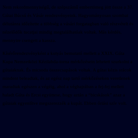
Nem rekordmennyiségű, de szépszámű embertömeg jött össze a 37.
Gútai Búcsú és Vásár rendezvényeink. Hagyományosan szombat
délutánra időzítette a többség a vásári forgatagban való részvételt és
nézelődők tucatjai mindig megtalálhatóak voltak. Más kérdés,
mennyire csengett a kassza.
Kísérőrendezvényként a kutyás bemutató mellett a XXIX. Gúta
Kupa Nemzetközi Kézilabda-torna mérkőzésein lehetett szurkolni a
gútaiaknak. És micsoda összecsapások voltak. A gútai kézis srácok
mindent beleadtak, és az egész nap tartó mérkőzéseken veretlenek
maradtak egészen a végéig, ahol a véghajrában a fej-fej mellett
haladt Gúta és Ercsi együttese, hogy aztán a “bicskások” azaz a
gútaiak egyenlítve megszerezzék a kupát. Ebben óriási szív volt.