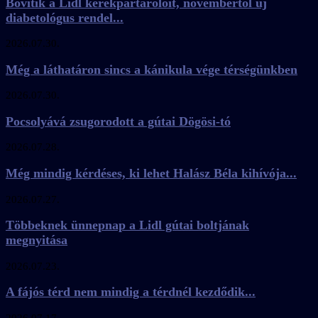
Bővítik a Lidl kerékpártárolóit, novembertől új
diabetológus rendel...
2026.07.30.
Még a láthatáron sincs a kánikula vége térségünkben
2026.07.30.
Pocsolyává zsugorodott a gútai Dögösi-tó
2026.07.28.
Még mindig kérdéses, ki lehet Halász Béla kihívója...
2026.07.27.
Többeknek ünnepnap a Lidl gútai boltjának
megnyitása
2026.07.23.
A fájós térd nem mindig a térdnél kezdődik...
2026.07.17.