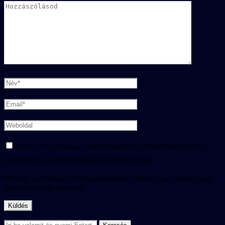
Mentse el a nevemet, e-mail címemet és webhelyemet ebben a
böngészőben, amikor legközelebb hozzászólok.
* Ennek az űrlapnak a felhasználásával vállalja, hogy adatait ezen
weboldal tárolja és kezeli.