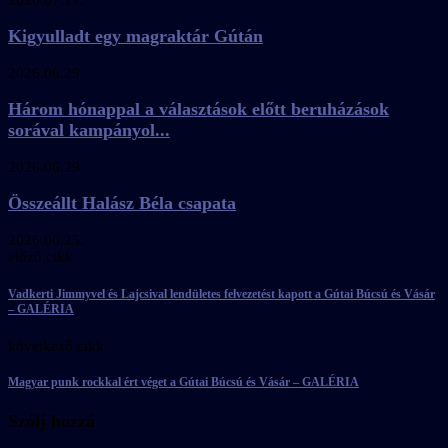
Kigyulladt egy magraktár Gútán
2026.06.29.
Három hónappal a választások előtt beruházások
sorával kampányol...
2026.06.29.
Összeállt Halász Béla csapata
2026.06.25.
előző cikk
Vadkerti Jimmyvel és Lajcsival lendületes felvezetést kapott a Gútai Búcsú és Vásár
– GALÉRIA
következő cikk
Magyar punk rockkal ért véget a Gútai Búcsú és Vásár – GALÉRIA
Szólj hozzá