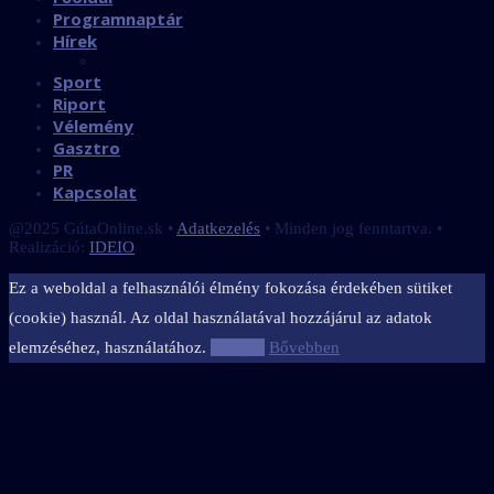
Programnaptár
Hírek
Sport
Riport
Vélemény
Gasztro
PR
Kapcsolat
@2025 GútaOnline.sk •
Adatkezelés
• Minden jog fenntartva. •
Realizáció:
IDEIO
Ez a weboldal a felhasználói élmény fokozása érdekében sütiket
(cookie) használ. Az oldal használatával hozzájárul az adatok
elemzéséhez, használatához.
Elfogad
Bővebben