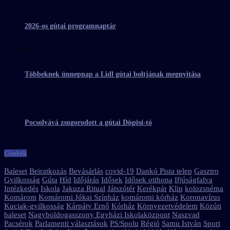
3
2026-os gútai programnaptár
4
Többeknek ünnepnap a Lidl gútai boltjának megnyitása
5
Pocsolyává zsugorodott a gútai Dögösi-tó
Címkék
Baleset
Beiratkozás
Bevásárlás
covid-19
Dankó Pista telep
Gasztro
Gyilkosság
Gúta
Híd
Időjárás
Idősek
Idősek otthona
Ifjúságfalva
Intézkedés
Iskola
Jakuza Ritual
Játszótér
Kerékpár
Klip
kolozsnéma
Komárom
Komáromi Jókai Színház
komáromi kórház
Koronavírus
Kuciak-gyilkosság
Kárpáty Ernő
Kórház
Környezetvédelem
Közúti
baleset
Nagyboldogasszony Egyházi Iskolaközpont
Naszvad
Pacsérok
Parlamenti választások
PS/Spolu
Régió
Samu István
Sport