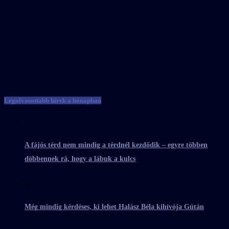
Legolvasottabb hírek a hónapban
1
A fájós térd nem mindig a térdnél kezdődik – egyre többen
döbbennek rá, hogy a lábuk a kulcs
2
Még mindig kérdéses, ki lehet Halász Béla kihívója Gútán