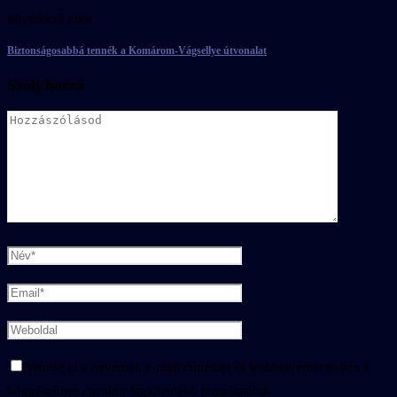
következő cikk
Biztonságosabbá tennék a Komárom-Vágsellye útvonalat
Szólj hozzá
Mentse el a nevemet, e-mail címemet és webhelyemet ebben a
böngészőben, amikor legközelebb hozzászólok.