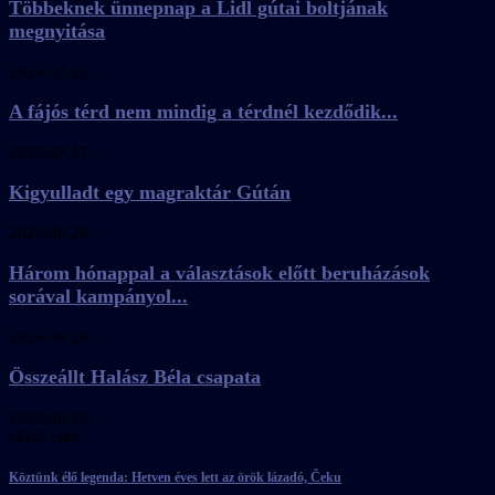
Többeknek ünnepnap a Lidl gútai boltjának
megnyitása
2026.07.23.
A fájós térd nem mindig a térdnél kezdődik...
2026.07.17.
Kigyulladt egy magraktár Gútán
2026.06.29.
Három hónappal a választások előtt beruházások
sorával kampányol...
2026.06.29.
Összeállt Halász Béla csapata
2026.06.25.
előző cikk
Köztünk élő legenda: Hetven éves lett az örök lázadó, Čeku