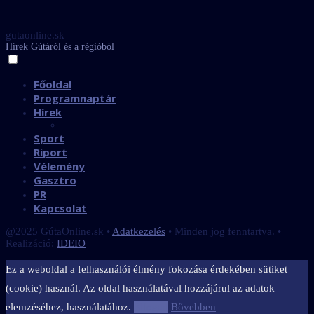
gutaonline.sk
Hírek Gútáról és a régióból
Főoldal
Programnaptár
Hírek
Sport
Riport
Vélemény
Gasztro
PR
Kapcsolat
@2025 GútaOnline.sk •
Adatkezelés
• Minden jog fenntartva. •
Realizáció:
IDEIO
Ez a weboldal a felhasználói élmény fokozása érdekében sütiket
(cookie) használ. Az oldal használatával hozzájárul az adatok
elemzéséhez, használatához.
Elfogad
Bővebben