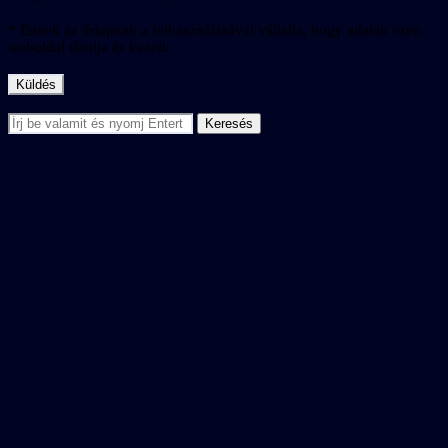
* Ennek az űrlapnak a felhasználásával vállalja, hogy adatait ezen
weboldal tárolja és kezeli.