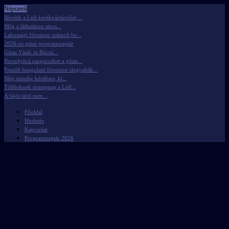
Népszerű
Bővítik a Lidl kerékpártárolóit,...
Még a láthatáron sincs...
Lakossági fórumon számolt be...
2026-os gútai programnaptár
Gútai Vásár és Búcsú...
Pocsolyává zsugorodott a gútai...
Feszült hangulatú fórumon tárgyalták...
Még mindig kérdéses, ki...
Többeknek ünnepnap a Lidl...
A fájós térd nem...
Főoldal
Hirdetés
Kapcsolat
Programnaptár 2026