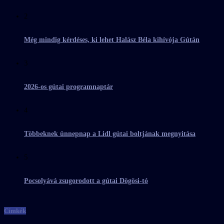
2
Még mindig kérdéses, ki lehet Halász Béla kihívója Gútán
3
2026-os gútai programnaptár
4
Többeknek ünnepnap a Lidl gútai boltjának megnyitása
5
Pocsolyává zsugorodott a gútai Dögösi-tó
Címkék