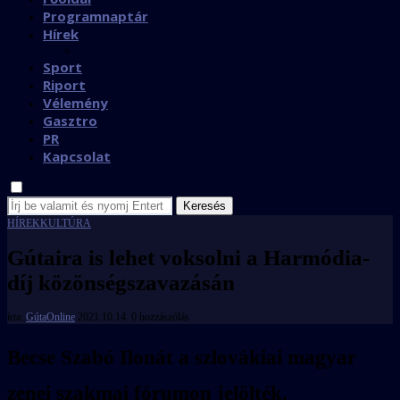
Programnaptár
Hírek
Sport
Riport
Vélemény
Gasztro
PR
Kapcsolat
Keresés
HÍREK
KULTÚRA
Gútaira is lehet voksolni a Harmódia-
díj közönségszavazásán
írta:
GútaOnline
2021.10.14.
0 hozzászólás
Becse Szabó Ilonát a szlovákiai magyar
zenei szakmai fórumon jelölték.