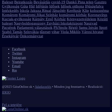
Baleset
Beiratkozás
Bevásárlás
covid-19
Dankó Pista telep
Gasztro
Gyilkosság
Gúta
Híd
Időjárás
Idősek
Idősek otthona
Ifjúságfalva
Intézkedés
Iskola
Jakuza Ritual
Játszótér
Kerékpár
Klip
kolozsnéma
Komárom
Komáromi Jókai Színház
komáromi kórház
Koronavírus
Kuciak-gyilkosság
Kárpáty Ernő
Kórház
Környezetvédelem
Közúti
baleset
Nagyboldogasszony Egyházi Iskolaközpont
Naszvad
Pacsérok
Parlamenti választások
PS/Spolu
Régió
Samu István
Sport
Szabó Tamás
Szlovákia
tűzeset
vihar
Viola Miklós
Városi hivatal
Érsekújvár
Önkormányzat
Facebook
Twitter
Instagram
Youtube
Email
Rss
@2025 GútaOnline.sk •
Adatkezelés
• Minden jog fenntartva. • Realizáció:
IDEIO
Fel a tetejére