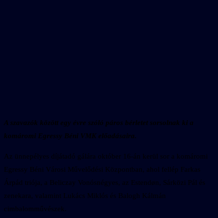
A szavazók között egy évre szóló páros bérletet sorsolnak ki a
komáromi Egressy Béni VMK előadásaira.
Az ünnepélyes díjátadó gálára október 16-án kerül sor a komáromi
Egressy Béni Városi Művelődési Központban, ahol fellép Farkas
Árpád triója, a Beliczay Vonósnégyes, az Estendøn, Sárközi Pál és
zenekara, valamint Lukács Miklós és Balogh Kálmán
cimbalomművészek.