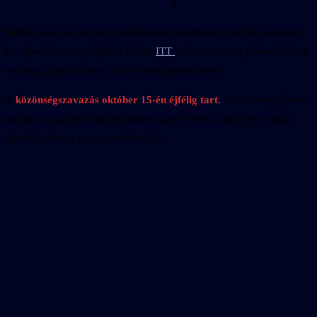
Online szavazás során a közönségnek lehetősége van kiválasztania,
kit ajándékoz meg díjával. Ehhez
ITT
kell szavazni, a jelöltek között
van egy gútai is, Becse Szabó Ilona operaénekes.
A
közönségszavazás október 15-én éjfélig tart.
A közönségdíjat az
online szavazáson legtöbb pontot szerző jelölt kapja. Egy e-mail
címről csak egy szavazat adható le.