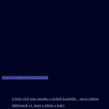
Legolvasottabb hírek a hónapban
1
A fájós térd nem mindig a térdnél kezdődik – egyre többen
döbbennek rá, hogy a lábuk a kulcs