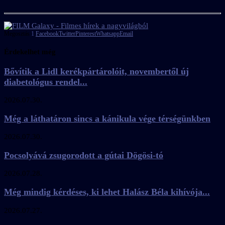
Megosztás
1
Facebook
Twitter
Pinterest
Whatsapp
Email
Érdekelhet még
Bővítik a Lidl kerékpártárolóit, novembertől új
diabetológus rendel...
2026.07.30.
Még a láthatáron sincs a kánikula vége térségünkben
2026.07.30.
Pocsolyává zsugorodott a gútai Dögösi-tó
2026.07.28.
Még mindig kérdéses, ki lehet Halász Béla kihívója...
2026.07.27.