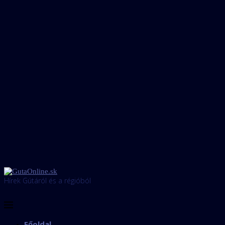
Hírek Gútáról és a régióból
Főoldal