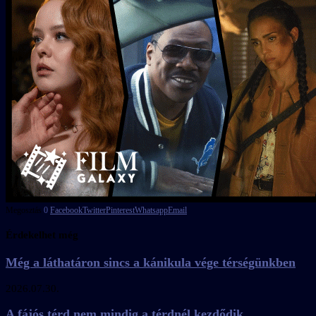
Megosztás
0
Facebook
Twitter
Pinterest
Whatsapp
Email
Érdekelhet még
Még a láthatáron sincs a kánikula vége térségünkben
2026.07.30.
A fájós térd nem mindig a térdnél kezdődik...