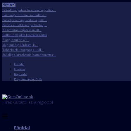
Népszerű
Feszült hangulatú fórumon tárgyalták...
Lakossági fórumon számolt be...
Pocsolyává zsugorodott a gútai...
Bővítik a Lidl kerékpártárolóit,...
Az omikron terjedése miatt...
Roller-tolvajokat keresnek Gútán
A nap, amikor két...
Még mindig kérdéses, ki...
Többeknek ünnepnap a Lidl...
Sokallja a kiszabandó börtönbüntetést...
Főoldal
Hirdetés
Kapcsolat
Programnaptár 2026
Hírek Gútáról és a régióból
Főoldal