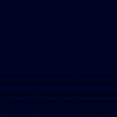
 belül Komáromban is több találkozóra sor kerül. Az elnök asszonyt el
ovábbá Németh Ilona, aki kisebbségi ügyekben tevékenykedik Zuzana Ča
elynek során téma lesz az önkormányzatokra a hulladékgazdálkodás terén
téstenyésztés okozta környezetvédelmi problémák, külföldi agrárvállalkoz
pka téren, és aztán a Duna Menti Múzeum Zichy palotájába látogat, ahol m