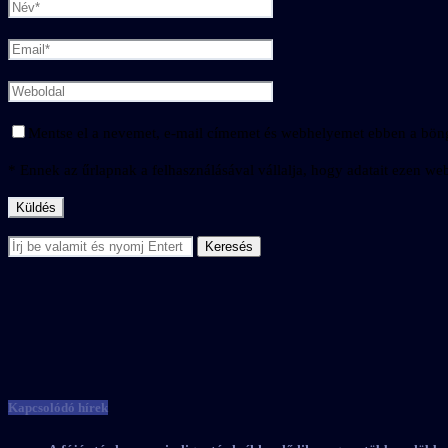
Mentse el a nevemet, e-mail címemet és webhelyemet ebben a bön
* Ennek az űrlapnak a felhasználásával vállalja, hogy adatait ezen webo
Kapcsolódó hírek