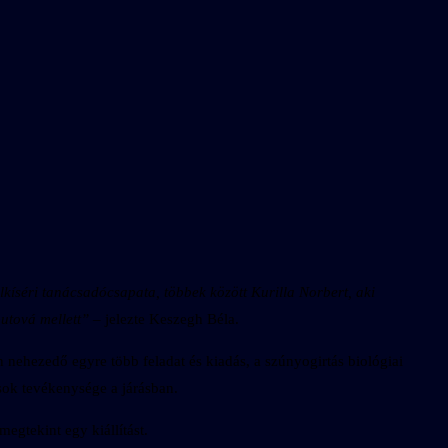
kíséri tanácsadócsapata, többek között Kurilla Norbert, aki
putová mellett”
– jelezte Keszegh Béla.
 nehezedő egyre több feladat és kiadás, a szúnyogirtás biológiai
ások tevékenysége a járásban.
egtekint egy kiállítást.