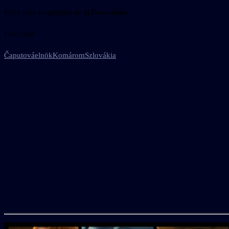
Ebéd után megtekinti az új Duna-hidat.
Fotó
: tasr
Čaputová
elnök
Komárom
Szlovákia