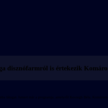
ga disznófarmról is értekezik Komá
a látogat. Ismert már a programja, amelyről Keszegh Béla, Komárom p