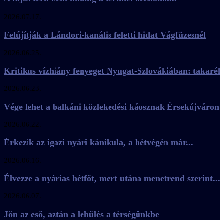
2026.07.17.
Felújítják a Lándori-kanális feletti hidat Vágfüzesnél
2026.06.25.
Kritikus vízhiány fenyeget Nyugat-Szlovákiában: takaré
2026.06.23.
Vége lehet a balkáni közlekedési káosznak Érsekújváron
2026.06.22.
Érkezik az igazi nyári kánikula, a hétvégén már...
2026.06.16.
Élvezze a nyárias hétfőt, mert utána menetrend szerint...
2026.06.07.
Jön az eső, aztán a lehűlés a térségünkbe