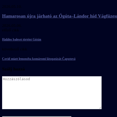
2026.05.10.
Hamarosan újra járható az Ógúta–Lándor híd Vágfüzes
2026.05.06.
előző cikk
Halálos baleset történt Gútán
következő cikk
Covid miatt lemondta komáromi látogatását Čaputová
Szólj hozzá