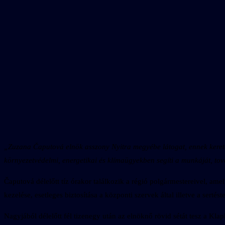
„Zuzana Čaputová elnök asszony Nyitra megyébe látogat, ennek keretén
környezetvédelmi, energetikai és klímaügyekben segíti a munkáját, t
Čaputová délelőtt tíz órakor találkozik a régió polgármestereivel, am
kezelése, esetleges biztosítása a központi szervek által illetve a ser
Nagyjából délelőtt fél tizenegy után az elnöknő rövid sétát tesz a Kla