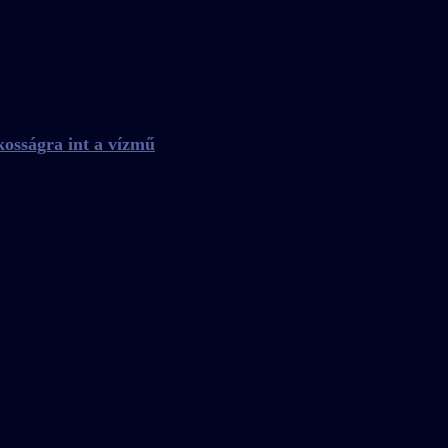
kosságra int a vízmű