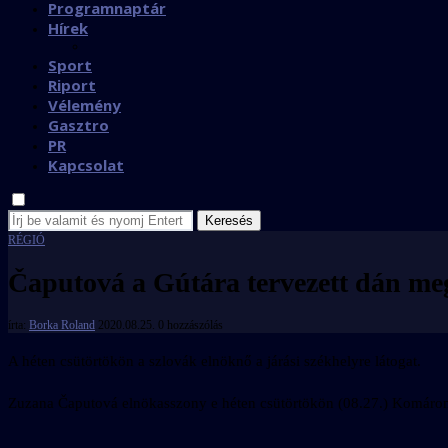
Programnaptár
Hírek
Sport
Riport
Vélemény
Gasztro
PR
Kapcsolat
Keresés
RÉGIÓ
Čaputová a Gútára tervezett dán me
írta:
Borka Roland
2020.08.25.
0 hozzászólás
A héten csütörtökön a szlovák elnöknő a járási székhelyre látogat.
Zuzana Čaputová elnökasszony e héten csütörtökön (08.27.) Komáromb