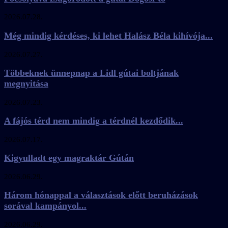
2026.07.28.
Még mindig kérdéses, ki lehet Halász Béla kihívója...
2026.07.27.
Többeknek ünnepnap a Lidl gútai boltjának
megnyitása
2026.07.23.
A fájós térd nem mindig a térdnél kezdődik...
2026.07.17.
Kigyulladt egy magraktár Gútán
2026.06.29.
Három hónappal a választások előtt beruházások
sorával kampányol...
2026.06.29.