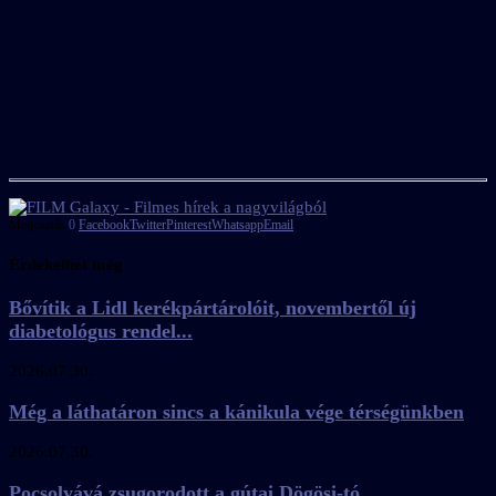
Megosztás
0
Facebook
Twitter
Pinterest
Whatsapp
Email
Érdekelhet még
Bővítik a Lidl kerékpártárolóit, novembertől új
diabetológus rendel...
2026.07.30.
Még a láthatáron sincs a kánikula vége térségünkben
2026.07.30.
Pocsolyává zsugorodott a gútai Dögösi-tó