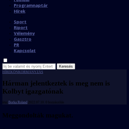
Programnaptár
Hírek
Sport
Riport
Vélemény
Gasztro
PR
Kapcsolat
Keresés
HÍREK
ÖNKORMÁNYZÁS
Hárman jelentkeztek is meg nem is
Kolbyt igazgatónak
írta:
Borka Roland
2022.07.10.
0 hozzászólás
Meggondolták magukat.