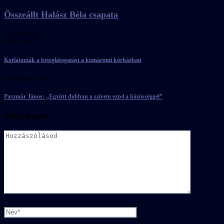
Összeállt Halász Béla csapata
2026.06.25.
előző cikk
Korlátozzák a beteglátogatást a komáromi kórházban
következő cikk
Paszmár János: „Együtt dobban a szívem ezzel a közösséggel”
Szólj hozzá