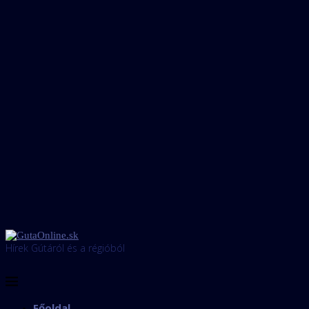
Hírek Gútáról és a régióból
Főoldal