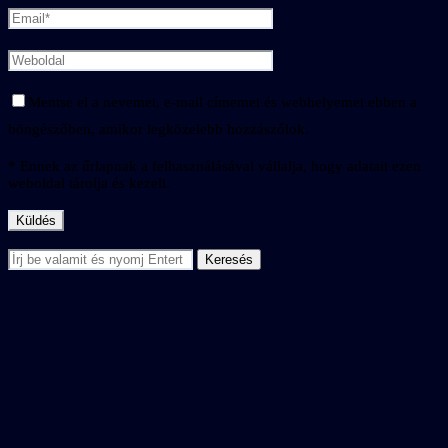
Mentse el a nevemet, e-mail címemet és webhelyemet ebben a
böngészőben, amikor legközelebb hozzászólok.
* Ennek az űrlapnak a felhasználásával vállalja, hogy adatait ezen
weboldal tárolja és kezeli.