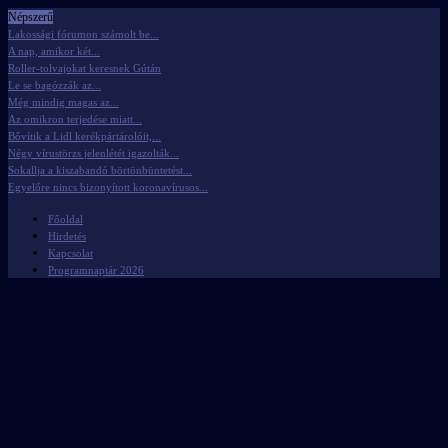
Népszerű
Lakossági fórumon számolt be...
A nap, amikor két...
Roller-tolvajokat keresnek Gútán
Le se bagózzák az...
Még mindig magas az...
Az omikron terjedése miatt...
Bővítik a Lidl kerékpártárolóit,...
Négy vírustörzs jelenlétét igazolták...
Sokallja a kiszabandó börtönbüntetést...
Egyelőre nincs bizonyított koronavírusos...
Főoldal
Hirdetés
Kapcsolat
Programnaptár 2026