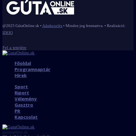
@2025 GútaOnline.sk •
Adatkezelés
• Minden jog fenntartva. • Realizáció:
IDEIO
Fel a tetejére
Főoldal
Programnaptár
Hírek
Sport
Riport
Vélemény
Gasztro
PR
Kapcsolat
gutaonline.sk