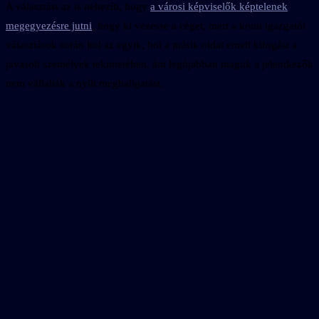
A választást az is nehezíti, hogy
a városi képviselők képtelenek
megegyezésre jutni
, hogy ki vezesse a céget, mert a korai igazgatói
választások során hol az egyik, hol a másik oldal emelt kifogást a
javasolt személyek tekintetében, ám legújabban maguk a jelentkezők
nem vállalták a nyílt meghallgatást.