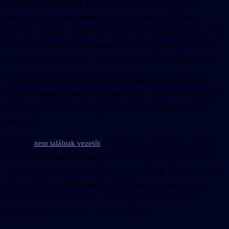
megkapták a képviselők, úgy volt, eljön, ám két napja írásban
megüzente, hogy sajnos nem fog tudni részt venni. Felhívtam
telefonon, hogy más időpontban tudna-e jönni, azt felelte, hogy nem,
mert időközben olyan elfoglaltságai lettek, ami miatt ezt nem tudná
vállalni és ő is visszalépett”
– mondta az ülésen az alpolgármester.
Horváth Árpád polgármester azt fűzte hozzá, hogy a Kolbyt Kft.
ügyvezető igazgatójának megválasztása már az új önkormányzatra
fog hárulni. A képviselők végül levették ezt a programpontot az
üléstervről.
Évek óta
nem találnak vezetőt
a Kolbyt Kft. vállalatnak. Jelenlegi
vezetője Dévai Sándor évekkel ezelőtt jelezte, nyugdíjba szeretne
vonulni, mivel már nincs meg benne az a lendület, amivel új irányba
vinné a vállalatot. Emlékezetes, voltak olyan javaslatai, amire a
képviselők nem bólintottak rá, és volt olyan önkormányzati
koncepció, amivel viszont ő nem értett egyet.