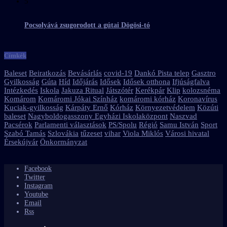
5
Pocsolyává zsugorodott a gútai Dögösi-tó
Címkék
Baleset
Beiratkozás
Bevásárlás
covid-19
Dankó Pista telep
Gasztro
Gyilkosság
Gúta
Híd
Időjárás
Idősek
Idősek otthona
Ifjúságfalva
Intézkedés
Iskola
Jakuza Ritual
Játszótér
Kerékpár
Klip
kolozsnéma
Komárom
Komáromi Jókai Színház
komáromi kórház
Koronavírus
Kuciak-gyilkosság
Kárpáty Ernő
Kórház
Környezetvédelem
Közúti
baleset
Nagyboldogasszony Egyházi Iskolaközpont
Naszvad
Pacsérok
Parlamenti választások
PS/Spolu
Régió
Samu István
Sport
Szabó Tamás
Szlovákia
tűzeset
vihar
Viola Miklós
Városi hivatal
Érsekújvár
Önkormányzat
Facebook
Twitter
Instagram
Youtube
Email
Rss