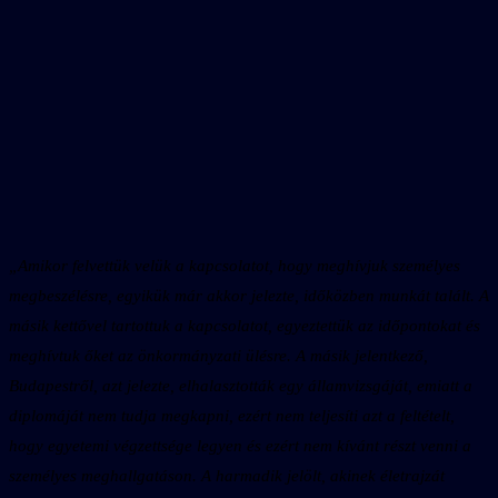
„Amikor felvettük velük a kapcsolatot, hogy meghívjuk személyes
megbeszélésre, egyikük már akkor jelezte, időközben munkát talált. A
másik kettővel tartottuk a kapcsolatot, egyeztettük az időpontokat és
meghívtuk őket az önkormányzati ülésre. A másik jelentkező,
Budapestről, azt jelezte, elhalasztották egy államvizsgáját, emiatt a
diplomáját nem tudja megkapni, ezért nem teljesíti azt a feltételt,
hogy egyetemi végzettsége legyen és ezért nem kívánt részt venni a
személyes meghallgatáson. A harmadik jelölt, akinek életrajzát