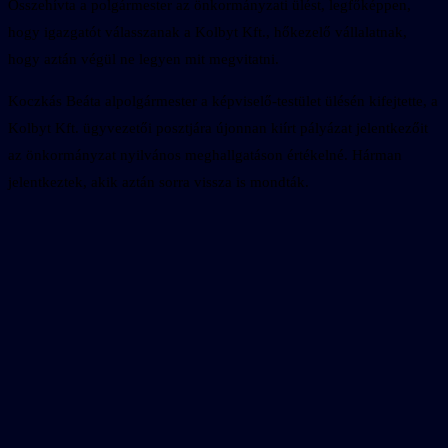
Összehívta a polgármester az önkormányzati ülést, legfőképpen,
hogy igazgatót válasszanak a Kolbyt Kft., hőkezelő vállalatnak,
hogy aztán végül ne legyen mit megvitatni.
Koczkás Beáta alpolgármester a képviselő-testület ülésén kifejtette, a
Kolbyt Kft. ügyvezetői posztjára újonnan kiírt pályázat jelentkezőit
az önkormányzat nyilvános meghallgatáson értékelné. Hárman
jelentkeztek, akik aztán sorra vissza is mondták.