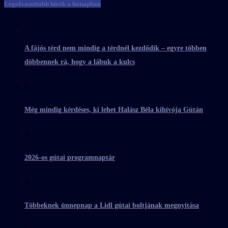
Legolvasottabb hírek a hónapban
1
A fájós térd nem mindig a térdnél kezdődik – egyre többen
döbbennek rá, hogy a lábuk a kulcs
2
Még mindig kérdéses, ki lehet Halász Béla kihívója Gútán
3
2026-os gútai programnaptár
4
Többeknek ünnepnap a Lidl gútai boltjának megnyitása