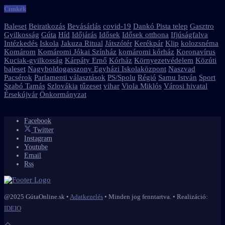
Címkék
Baleset
Beiratkozás
Bevásárlás
covid-19
Dankó Pista telep
Gasztro
Gyilkosság
Gúta
Híd
Időjárás
Idősek
Idősek otthona
Ifjúságfalva
Intézkedés
Iskola
Jakuza Ritual
Játszótér
Kerékpár
Klip
kolozsnéma
Komárom
Komáromi Jókai Színház
komáromi kórház
Koronavírus
Kuciak-gyilkosság
Kárpáty Ernő
Kórház
Környezetvédelem
Közúti
baleset
Nagyboldogasszony Egyházi Iskolaközpont
Naszvad
Pacsérok
Parlamenti választások
PS/Spolu
Régió
Samu István
Sport
Szabó Tamás
Szlovákia
tűzeset
vihar
Viola Miklós
Városi hivatal
Érsekújvár
Önkormányzat
Facebook
Twitter
Instagram
Youtube
Email
Rss
@2025 GútaOnline.sk •
Adatkezelés
• Minden jog fenntartva. • Realizáció:
IDEIO