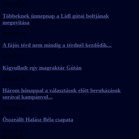
2026.07.27.
Többeknek ünnepnap a Lidl gútai boltjának
megnyitása
2026.07.23.
A fájós térd nem mindig a térdnél kezdődik...
2026.07.17.
Kigyulladt egy magraktár Gútán
2026.06.29.
Három hónappal a választások előtt beruházások
sorával kampányol...
2026.06.29.
Összeállt Halász Béla csapata
2026.06.25.
előző cikk