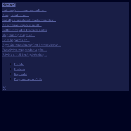
Népszerű
Lakossági fórumon számolt be...
A nap, amikor két...
Sokallja a kiszabandó börtönbüntetést...
Az omikron terjedése miatt...
Roller-tolvajokat keresnek Gútán
Még mindig magas az...
Le se bagózzák az...
Egyelőre nincs bizonyított koronavírusos...
Pocsolyává zsugorodott a gútai...
Bővítik a Lidl kerékpártárolóit,...
Főoldal
Hirdetés
Kapcsolat
Programnaptár 2026