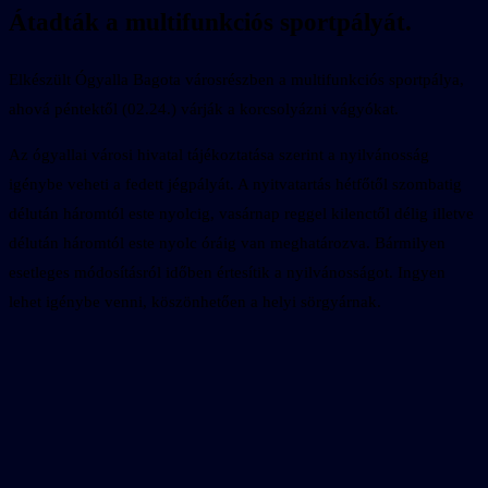
Átadták a multifunkciós sportpályát.
Elkészült Ógyalla Bagota városrészben a multifunkciós sportpálya,
ahová péntektől (02.24.) várják a korcsolyázni vágyókat.
Az ógyallai városi hivatal tájékoztatása szerint a nyilvánosság
igénybe veheti a fedett jégpályát. A nyitvatartás hétfőtől szombatig
délután háromtól este nyolcig, vasárnap reggel kilenctől délig illetve
délután háromtól este nyolc óráig van meghatározva. Bármilyen
esetleges módosításról időben értesítik a nyilvánosságot. Ingyen
lehet igénybe venni, köszönhetően a helyi sörgyárnak.