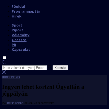
Főoldal
Programnaptár
Hírek
Sport
Riport
Vélemény
Gasztro
PR
Kapcsolat
Keresés
HÍREK
RÉGIÓ
Ingyen lehet korizni Ógyallán a
jégpályán
írta:
Borka Roland
2023.02.23.
0 hozzászólás