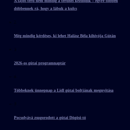
A fájós térd nem mindig a térdnél kezdődik – egyre többen
döbbennek rá, hogy a lábuk a kulcs
2
Még mindig kérdéses, ki lehet Halász Béla kihívója Gútán
3
2026-os gútai programnaptár
4
Többeknek ünnepnap a Lidl gútai boltjának megnyitása
5
Pocsolyává zsugorodott a gútai Dögösi-tó