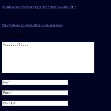
Mit tud a mesterséges intelligencia a “gútai bicskásokról”?
következő cikk
Víz ugyan van a Dögösi tóban, de hal már nincs
Szólj hozzá