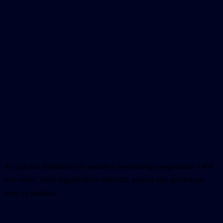
Az ógyallai multifunkciós sportálya összköltsége meghaladta a 460
ezer eurót. Télen jégpályaként működik, nyáron más sportoknak
lehet ott hódolni.