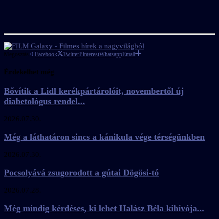
Megosztás
0
Facebook
Twitter
Pinterest
Whatsapp
Email
Érdekelhet még
Bővítik a Lidl kerékpártárolóit, novembertől új
diabetológus rendel...
2026.07.30.
Még a láthatáron sincs a kánikula vége térségünkben
2026.07.30.
Pocsolyává zsugorodott a gútai Dögösi-tó
2026.07.28.
Még mindig kérdéses, ki lehet Halász Béla kihívója...