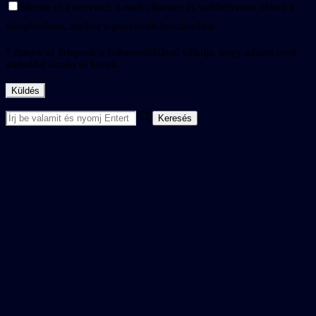
Mentse el a nevemet, e-mail címemet és webhelyemet ebben a
böngészőben, amikor legközelebb hozzászólok.
* Ennek az űrlapnak a felhasználásával vállalja, hogy adatait ezen
weboldal tárolja és kezeli.