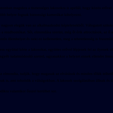
zonban magukra a tisztességes lakosokra is apellál, hogy közös erővel
 több helyre fognak biztonsági kamerákat kihelyezni.
 nagyon elegük van az alkalmazkodni képtelenekből. Válogatott szitoksz
 rendbontókat. Sőt, elmondása szerint, még őt érik attrocitások, az ő a
tós illemhelyet és neki ez kellemetlen, meg a tehetetlenség is frusztrál
m egyúttal kérte a lakosokat, együttes erővel lépjenek fel az ilyenek el
egyéb tudatmódosító szerrel, ugyanakkor a helyzet ennek ellenére fennál
ász elmondta, tudják, hogy magasak az elvárások és minden tőlük telhe
zak is, ami tobzódik a válságokban. A lakosok szolgálatában állnak és
dikra valamikor ősszel kerülhet sor.