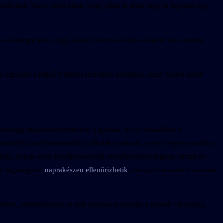
pátynak. Terve-célja-álma, hogy gútai is részt vegyen egyszer egy
és ha máshogy nem megy, akkor bizonyos fejlesztésekre más módon,
 legalább a külső felületét szeretnék felújítani, hogy ősszel méltó
kossági hulladékot termeltek a gútaiak, és 63 százalékos a
t hulladék közé kommunális hulladékot raknak, ezzel megsemmisítik a
lent. Éppen ezért szúrópróbaszerű ellenőrzéseket fognak tartani és
k segítségével
naprakészen ellenőrizhetik
, mennyi szemetet termelnek.
kötötte, semmiképpen se más lakosokat terhelje a szemét elhordása,