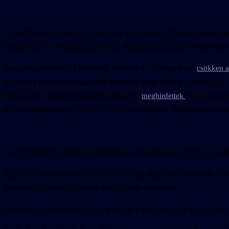
„Ígéretek ugyan vannak, és a kétszáz millió eurós előirányzott összeg
megoldaniuk”
– fogalmazott Halász. Hozzátette, szerencsére az előző
A polgármester kitért a népességi adatokra is. Jelezve, hogy
csökken a
csökken a lakosok száma, akkor kevesebb pénz érkezik a részesedési a
Elsőkörben a lakhatásra összpontosítottak,
meghirdettek
tizenegy telk
kerül meghirdetésre, nyilvános árverés formájában. Elképzelésük szeri
További telkek kerülnek meghirdetésre, itt tizenhárom telekről van szó,
Egy üzletközpont is jelezte szándékát, hogy megtelepedne Gútán. Konkr
multinacionális üzletláncok is érdeklődnek a területre.
Kétszer huszonnégy bérlakásra is kiírták a közbeszerzést, ez szintén 