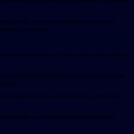
tileg február végéig lévő határidőt tíz nappal kitolták. A polgármester
újítások kapcsán, mivel nem célszerű többször megbontani az
állalkozók is beszállnának.
 valamennyiben részt kíván venni a város, ehhez azonban projekteket
ónk legyen, hogy készek legyünk azokat időben beadni. Nem mondjuk,
 Kárpáty.
ovákia Program illetve Interreg. Lesznek olyanok is, amikhez még
legtöbb energiát.
„A napelemből származót azonnal szükséges