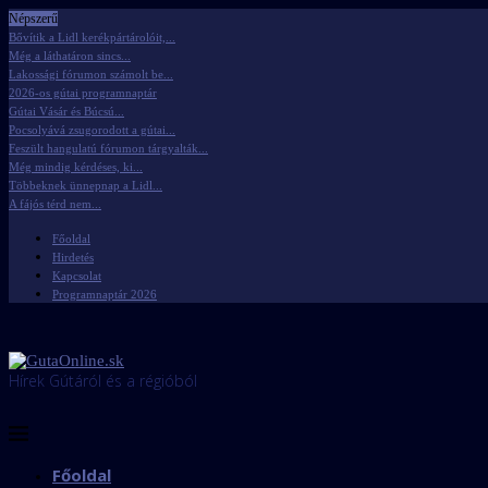
Népszerű
Bővítik a Lidl kerékpártárolóit,...
Még a láthatáron sincs...
Lakossági fórumon számolt be...
2026-os gútai programnaptár
Gútai Vásár és Búcsú...
Pocsolyává zsugorodott a gútai...
Feszült hangulatú fórumon tárgyalták...
Még mindig kérdéses, ki...
Többeknek ünnepnap a Lidl...
A fájós térd nem...
Főoldal
Hirdetés
Kapcsolat
Programnaptár 2026
Hírek Gútáról és a régióból
Főoldal