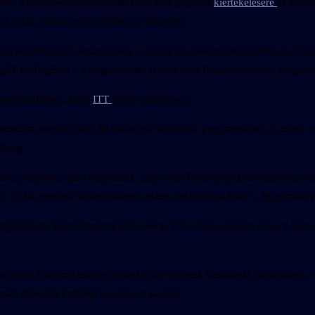
tése, a szennyvízelvezető-hálózatra kiírt pályázat
kiértékelésére
az erede
ól halad, nyáron elkezdődhet az építkezés.
együttműködésre lesz szükség a szennyvíz-hálózat kiépítése és az útfel
ogják kivilágítani – a polgármester szerint ezek finanszírozásába magánv
irodaépületben. Erről
ITT
írtunk részletesen.
lmondása szerint idén 138 kiírás lesz különféle programokban és szinte
ükség.
észítve projektek. Azon dolgozunk, hogy minél több projektdokumentáci
 és ha nem lesz valami sikeres, akkor azt is elfogadjuk”
– fogalmazott
 legfőképpen külső forrásokból, mint az EU-s Helyreállítási Alap, a Szl
zségügyi Központ tetejére, mivel azon épületek használják napközben a 
ilis közepén kerülhet beadásra a projekt.