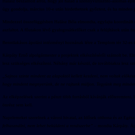
Halász beszámolt arról, hogy jól halad a szennyvíztisztító-állomás épí
úgy gondolja, március 10-e után hirdethetnek győztest, és ha minden j
Mindezzel összefüggésben Halász Béla elmondta, egyfajta koordinált 
aszfaltot. A főutakon lévő gyalogosátkelőket csak a felújítások után f
Benntlakásos ápolási intézményt hoznának létre a Templom tér 32-es 
Kárpáty Ernő alpolgármester a projektek elkészítéséről számolt be. E
lesz szükséges elkészíteni. Néhány már készül, de továbbiakra lesz sz
„Sajnos szinte mindent az alapoktól kellett kezdeni, nem voltak elők
hogy mindent megnyerünk, de ne rajtunk múljon. Tegyünk meg mindent,
Az elképzelések szerint a pénzt több forrásból kívánják előteremteni,
önrész sem kell.
Napelemeket szerelnek a városi hivatal, az Idősek otthona és az Egés
felhasználni, nem lehet beküldeni a rendszerbe”
– mondta Kárpáty. Ápr