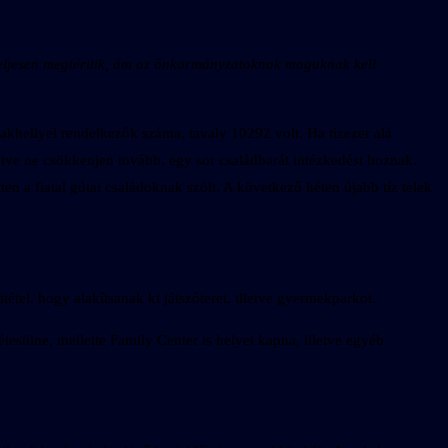
t teljesen megtérítik, ám az önkormányzatoknak maguknak kell
lakhellyel rendelkezők száma, tavaly 10292 volt. Ha tízezer alá
tve ne csökkenjen tovább, egy sor családbarát intézkedést hoznak.
ten a fiatal gútai családoknak szólt. A következő héten újabb tíz telek
étel, hogy alakítsanak ki játszóteret, illetve gyermekparkot.
esülne, mellette Family Center is helyet kapna, illetve egyéb