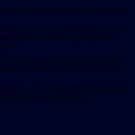
 olyan környezetet alakítsanak ki, ami nem kedvez az alkalmazkodni
óval egy hetvenöt éves férfi önbíráskodásra hajlik, mivel szerinte a
datait veszik fel a rendbontóék helyett. Egy másik lakos arról
ó számára.
len. Azt mondta, naponta kap tájékoztatás az állami rendőrségtől,
l. Halász ezt úgy értékelte, hogy a rendőrség nem igazán tesz e
tőt megtesznek. Nem sok jó vár Gútára, azonban azon lesznek, hogy
 úgy kívánnak tevékenykedni a továbbiakban is.