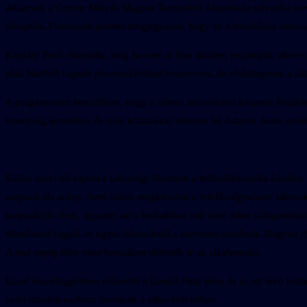
Akárcsak a Corvin Mátyás Magyar Tannyelvű Alapiskola udvarára tervez
olimpián. Fontosnak tartotta megjegyezni, hogy ez a beruházás nemcsa
Kárpáty Ernő elmondta, még ha nem is lesz minden projektjük sikeres
akár hitelből fognak pénzeszközöket beszerezni, de elsődlegesek a kül
A polgármester hozzáfűzte, hogy a városi művelődési központ felújítása 
ünnepség keretében és szép külalakkal vehesse fel Adamis Anna nevé
Külön szekciót kapott a lakossági fórumon a hulladékkezelés kérdése.
szeparációs arány. Amit külön megköszönt a felelősségtudatos lakoso
szeparációs részt, ugyanis azt a hulladékot már nem lehet válogatottn
ellenőrizni fogják az egyes lakosoknál a szemetes tartalmát. Nagyon 
A mai napig több mint hatszázan töltötték le az alkalmazást.
Ezzel összefüggésben előkerült a Dankó Pista telep és az ott lévő hul
ezért minden eszközt bevetnek a siker érdekében.