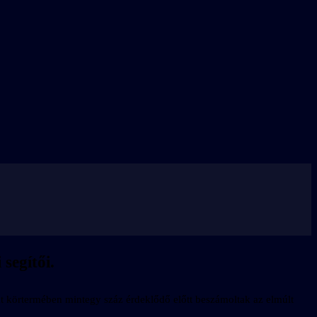
segítői.
nt körtermében mintegy száz érdeklődő előtt beszámoltak az elmúlt