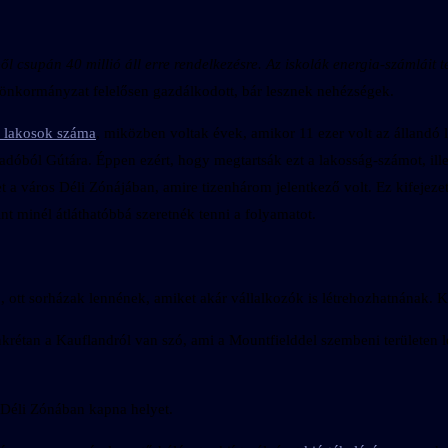
ből csupán 40 millió áll erre rendelkezésre. Az iskolák energia-számlái
 önkormányzat felelősen gazdálkodott, bár lesznek nehézségek.
 lakosok száma
, miközben voltak évek, amikor 11 ezer volt az állandó 
dóból Gútára. Éppen ezért, hogy megtartsák ezt a lakosság-számot, ille
et a város Déli Zónájában, amire tizenhárom jelentkező volt. Ez kifejezet
nt minél átláthatóbbá szeretnék tenni a folyamatot.
 ott sorházak lennének, amiket akár vállalkozók is létrehozhatnának. Kit
étan a Kauflandról van szó, ami a Mountfielddel szembeni területen lét
a Déli Zónában kapna helyet.