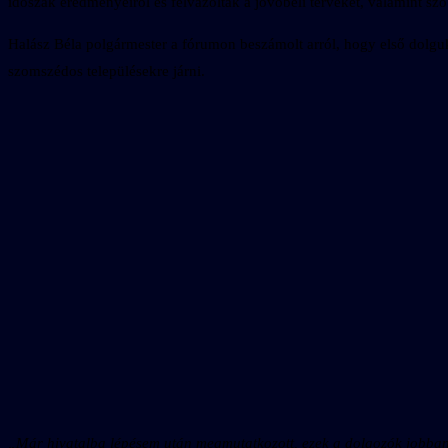
időszak eredményeiről és felvázolták a jövőbeli terveket, valamint szób
Halász Béla polgármester a fórumon beszámolt arról, hogy első dolguk 
szomszédos településekre járni.
„Már hivatalba lépésem után megmutatkozott, ezek a dolgozók jobban