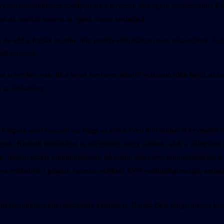
ett multifunkciós sportpályára a tervezet, ami egyik zászlóshajója Kár
k az iskolát, hanem az egész várost szolgálná.
, de addig fogják beadni, míg pozitív elbírálásban nem részesülnek, 
ső források.
is tervben van, ha a belső teret nem sikerül belátható időn belül, akkor
t az intézmény.
 Kárpáty arról számolt be, hogy az előző éven 800 tonnával kevesebb la
knak. Kiemelt nehézséget is, mégpedig, hogy vannak, akik a válogatot
ak, hanem csakis kommunálisnak tekinteni, ami eleve többletköltséget je
jóra értékelték a gútaiak számára elérhető EWA-mobilalkalmazást, amine
ladékmennyiség eltávolításának kérdése is. Halász Béla polgármester ki