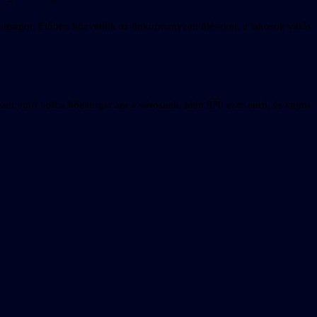
ottságot. Élőben közvetítik az önkormányzati üléseket, a lakosok valós
ezer euró volt a hőenergia ára a városnak, idén 970 ezer euró, és vajmi