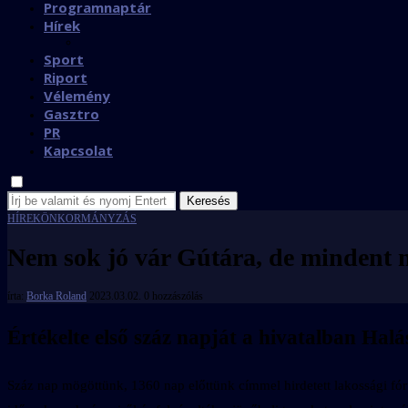
Programnaptár
Hírek
Sport
Riport
Vélemény
Gasztro
PR
Kapcsolat
Keresés
HÍREK
ÖNKORMÁNYZÁS
Nem sok jó vár Gútára, de mindent m
írta:
Borka Roland
2023.03.02.
0 hozzászólás
Értékelte első száz napját a hivatalban Halá
Száz nap mögöttünk, 1360 nap előttünk címmel hirdetett lakossági fór