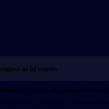
egtesz az új vezetés
sz Béla polgármester, akárcsak a városvezetői 
umot csütörtök estére a gútai városvezetés. A városi művelődési közpo