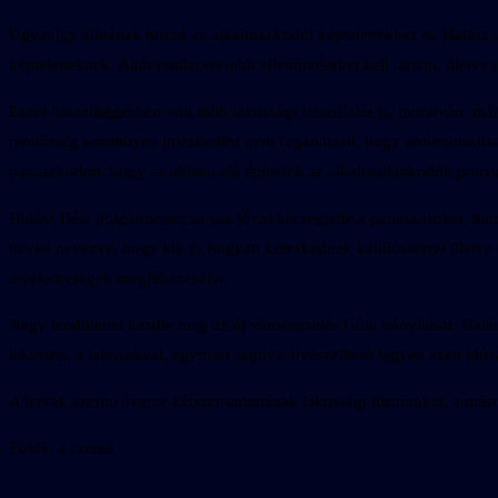
Ugyanígy állnának hozzá az alkalmazkodni képtelenekhez is. Halász a
képteleneknek. Akár rendszeresebb ellenőrzéseket kell tartani, illetve
Ezzel összefüggésben volt több lakossági felszólalás is, mondván, már
rendőrség semmilyen intézkedést nem foganatosít, hogy rendreutasítsa a
panaszkodott, hogy az ablaka alá építettek az alkalmatlankodók pottyan
Halász Béla polgármester se sok jóval kecsegtette a panaszosokat, hane
néven nevezve, hogy kik és hogyan kereskednek kábítószerrel illetve 
tevékenységek megfékezéséért.
Nagy lendülettel kezdte meg az új városvezetés Gúta irányítását. Hal
közösen, a lakosokkal, egymást segítve átvészelhető legyen ezen idős
A tervek szerint évente kétszer tartanának lakossági fórumokat, a máso
Fotók
: a szerző