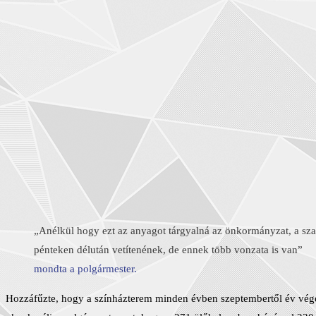
„Anélkül hogy ezt az anyagot tárgyalná az önkormányzat, a sz
pénteken délután vetítenének, de ennek több vonzata is van”
mondta a polgármester.
Hozzáfűzte, hogy a színházterem minden évben szeptembertől év végéig