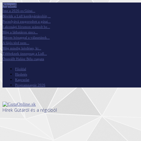
Népszerű
Íme a 2026-os Gútai...
Bővítik a Lidl kerékpártárolóit,...
Pocsolyává zsugorodott a gútai...
Lakossági fórumon számolt be...
Még a láthatáron sincs...
Három hónappal a választások...
A fájós térd nem...
Még mindig kérdéses, ki...
Többeknek ünnepnap a Lidl...
Összeállt Halász Béla csapata
Főoldal
Hirdetés
Kapcsolat
Programnaptár 2026
Hírek Gútáról és a régióból