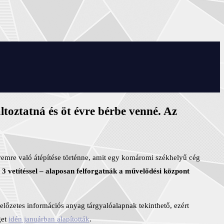
ltoztatná és öt évre bérbe venné. Az
remre való átépítése történne, amit egy komáromi székhelyű cég
i 3 vetítéssel – alaposan felforgatnák a művelődési központ
 előzetes információs anyag tárgyalóalapnak tekinthető, ezért
get
idén januárban alapították
.