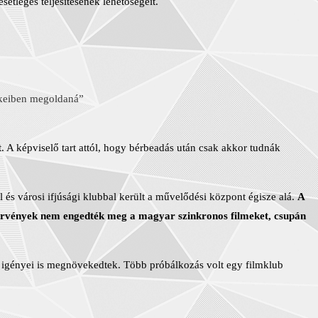
etleges teljesítésének lehetőségeit.
erkeiben megoldaná”
t
. A képviselő tart attól, hogy bérbeadás után csak akkor tudnák
 és városi ifjúsági klubbal került a művelődési központ égisze alá.
A
 törvények nem engedték meg a magyar szinkronos filmeket, csupán
atók igényei is megnövekedtek. Több próbálkozás volt egy filmklub