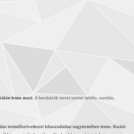
Gútán lenne mozi
. A beruházók tervei szerint hétfőn, szerdán,
gútai termelőszövetkezet kihasználatlan nagytermében lenne. Kizáró