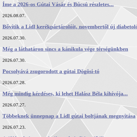
Íme a 2026-os Gútai Vásár és Búcsú részletes...
2026.08.07.
Bővítik a Lidl kerékpártárolóit, novembertől új diabetoló
2026.07.30.
Még a láthatáron sincs a kánikula vége térségünkben
2026.07.30.
Pocsolyává zsugorodott a gútai Dögösi-tó
2026.07.28.
Még mindig kérdéses, ki lehet Halász Béla kihívója...
2026.07.27.
Többeknek ünnepnap a Lidl gútai boltjának megnyitása
2026.07.23.