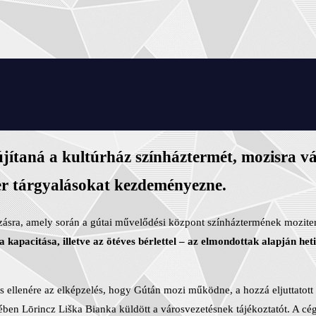
újítaná a kultúrház színháztermét, mozisra vá
ter tárgyalásokat kezdeményezne.
házásra, amely során a gútai művelődési központ színháztermének mozite
 kapacitása, illetve az ötéves bérlettel – az elmondottak alapján het
cs ellenére az elképzelés, hogy Gútán mozi működne, a hozzá eljuttatott
ben Lōrincz Liška Bianka küldött a városvezetésnek tájékoztatót. A cé