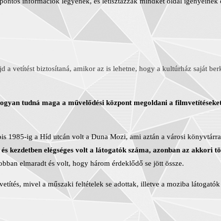
 pontos információk legyenek, és letisztázzák mindkét oldal igényeinek es
d a vetítést biztosítaná, amikor az is lehetne, hogy a kultúrház saját b
 hogyan tudná maga a művelődési központ megoldani a filmvetítéseke
s 1985-ig a Híd utcán volt a Duna Mozi, ami aztán a városi könyvtárral
, és kezdetben elégséges volt a látogatók száma, azonban az akkori
jobban elmaradt és volt, hogy három érdeklődő se jött össze.
lmvetítés, mivel a műszaki feltételek se adottak, illetve a moziba látog