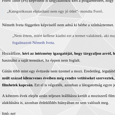
Forró Tibor (PS) képviselő is tárgyalásokra kéri a polgármestert, hogy
„Kategorikusan elutasítani nem egy jó ötlet”- mondta Forró.
Németh Iveta független képviselő nem adná ki bérbe a színháztermet.
„Nem értem, miért kellene kiadni ezt a termet valakinek, aki maj
fogalmazott Németh Iveta.
Hozzáfűzte,
kéri az intézmény igazgatóját, hogy tárgyaljon arról,
használni a saját termüket, ha éppen nem foglalt.
Gútán több mint egy évtizede nem üzemel a mozi. Eredetileg, legalábbi
múlt század kilencvenes éveiben még rendre vetítéseket szerveztek
filmhetek kapcsán.
Ezt el is végezték, azonban a látogatottság egyre 
A kétezres évek elején aztán teljesen leállításra került a moziszerű fi
alakítására is, azonban érdeklődés hiányában ez sem valósult meg.
fotó:
net