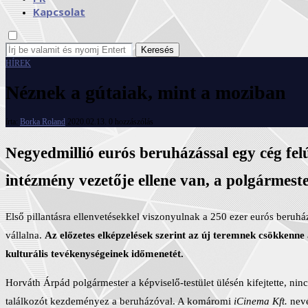
Kapcsolat
Keresés
HÍREK
Néznek a gútaiak, mint a moziban
írta:
Borka Roland
2020.02.13.
0 hozzászólás
Negyedmillió eurós beruházással egy cég fel
intézmény vezetője ellene van, a polgármes
Első pillantásra ellenvetésekkel viszonyulnak a 250 ezer eurós beru
vállalna.
Az előzetes elképzelések szerint az új teremnek csökkenne a
kulturális tevékenységeinek időmenetét.
Horváth Árpád polgármester a képviselő-testület ülésén kifejtette, nin
találkozót kezdeményez a beruházóval. A komáromi
iCinema Kft.
nevé