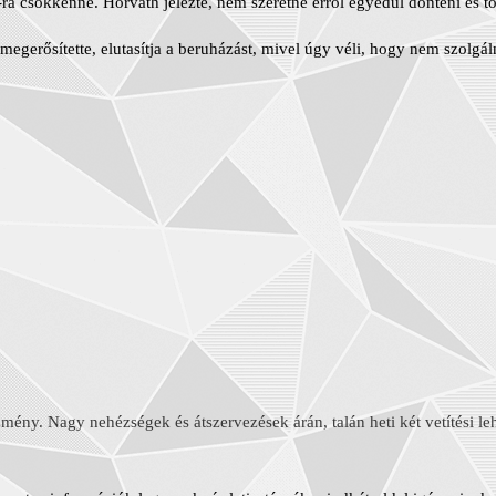
a csökkenne. Horváth jelezte, nem szeretne erről egyedül dönteni és tov
gerősítette, elutasítja a beruházást, mivel úgy véli, hogy nem szolgál
ény. Nagy nehézségek és átszervezések árán, talán heti két vetítési leh