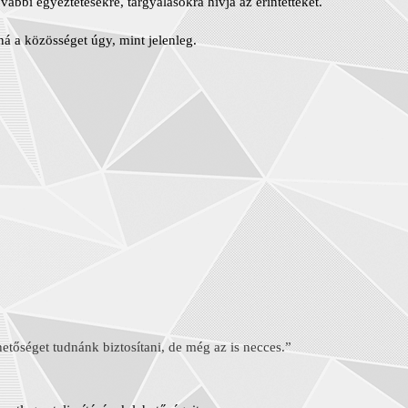
ábbi egyeztetésekre, tárgyalásokra hívja az érintetteket.
ná a közösséget úgy, mint jelenleg.
etőséget tudnánk biztosítani, de még az is necces.”