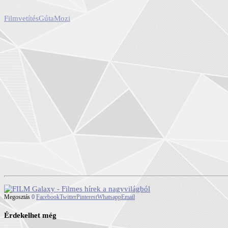
Filmvetítés
Gúta
Mozi
Megosztás
0
Facebook
Twitter
Pinterest
Whatsapp
Email
Érdekelhet még