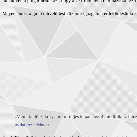
oknak véli a polgármester azt, hogy a 271 ülőhely a beruházással 230-r
Mayer János, a gútai művelődési központ igazgatója érdeklődésünkre me
„Vannak időszakok, amikor teljes kapacitással működik az intézm
nyilatkozta Mayer.