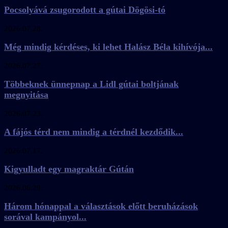
Pocsolyává zsugorodott a gútai Dögösi-tó
2026.07.28.
Még mindig kérdéses, ki lehet Halász Béla kihívója...
2026.07.27.
Többeknek ünnepnap a Lidl gútai boltjának
megnyitása
2026.07.23.
A fájós térd nem mindig a térdnél kezdődik...
2026.07.17.
Kigyulladt egy magraktár Gútán
2026.06.29.
Három hónappal a választások előtt beruházások
sorával kampányol...