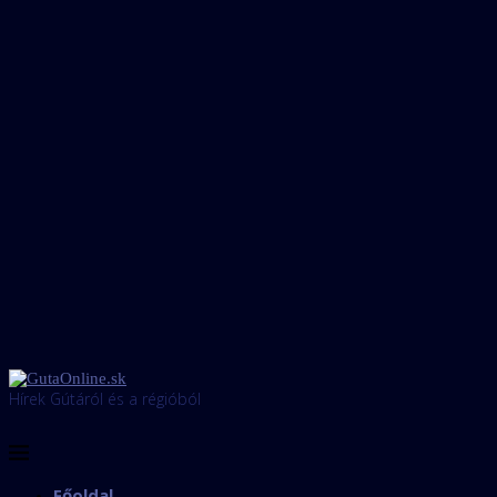
Hírek Gútáról és a régióból
Főoldal