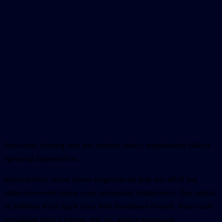
Hozzátette, jelenleg nem sok mindent tudni a megtámadott diákjuk
egészségi állapotáról se.
Információink szerint három magániskolás diák már előző nap
vitába keveredett három roma származású fiatalkorúval. Úgy tudjuk,
az utóbbiak közül egyik sincs több tizenhárom évesnél. Akkor csak
szóváltásig fajult a helyzet, míg ma, amikor ugyanazok