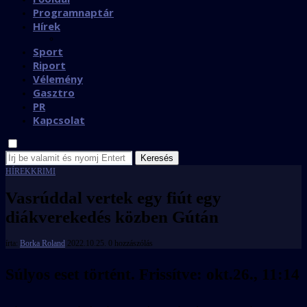
Programnaptár
Hírek
Sport
Riport
Vélemény
Gasztro
PR
Kapcsolat
Keresés
HÍREK
KRIMI
Vasrúddal vertek egy fiút egy
diákverekedés közben Gútán
írta:
Borka Roland
2022.10.25.
0 hozzászólás
Súlyos eset történt. Frissítve: okt.26., 11:14