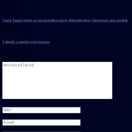
2026.06.29.
előző cikk
Szabó Tamás bűnös az ügyészgyilkosságok előkészítésében, büntetését nem emelték
következő cikk
Változik a temető nyitvatartása
Szólj hozzá