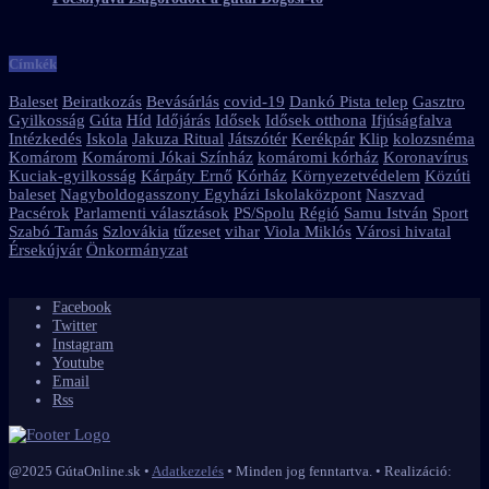
Címkék
Baleset
Beiratkozás
Bevásárlás
covid-19
Dankó Pista telep
Gasztro
Gyilkosság
Gúta
Híd
Időjárás
Idősek
Idősek otthona
Ifjúságfalva
Intézkedés
Iskola
Jakuza Ritual
Játszótér
Kerékpár
Klip
kolozsnéma
Komárom
Komáromi Jókai Színház
komáromi kórház
Koronavírus
Kuciak-gyilkosság
Kárpáty Ernő
Kórház
Környezetvédelem
Közúti
baleset
Nagyboldogasszony Egyházi Iskolaközpont
Naszvad
Pacsérok
Parlamenti választások
PS/Spolu
Régió
Samu István
Sport
Szabó Tamás
Szlovákia
tűzeset
vihar
Viola Miklós
Városi hivatal
Érsekújvár
Önkormányzat
Facebook
Twitter
Instagram
Youtube
Email
Rss
@2025 GútaOnline.sk •
Adatkezelés
• Minden jog fenntartva. • Realizáció: