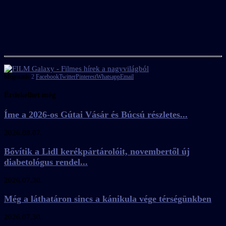
Megosztás
2
Facebook
Twitter
Pinterest
Whatsapp
Email
Érdekelhet még
Íme a 2026-os Gútai Vásár és Búcsú részletes...
2026.08.07.
Bővítik a Lidl kerékpártárolóit, novembertől új
diabetológus rendel...
2026.07.30.
Még a láthatáron sincs a kánikula vége térségünkben
2026.07.30.