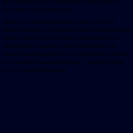
Három alapiskolás és három középiskolás fiú esett egymásnak
fényes nappal a sportcsarnok mellett.
„
Nekem is csak közvetett információim vannak az esetről, de
felháborító. Állítólag ezek az alapiskolás roma származású suhancok
ismertek a rendőrség előtt. Nem értem, nem lehet többet tenni?
Muszáj megvárni a tragédiát? Aggódom a diákjainkért, ezért
azonnali megoldást sürgetek, illetve mi is intézkedéseket vezetünk be,
mert a tanulóink biztonsága az elsődleges”
– fogalmazott Szokol
Dezső, a magániskola tulajdonosa.