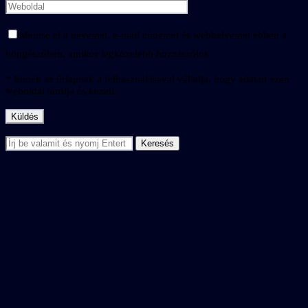
Mentse el a nevemet, e-mail címemet és webhelyemet ebben a
böngészőben, amikor legközelebb hozzászólok.
* Ennek az űrlapnak a felhasználásával vállalja, hogy adatait ezen
weboldal tárolja és kezeli.