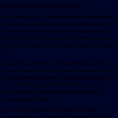
összekerültek már tettlegességig fajult a helyzet.
Két magániskolás diák a sportcsarnok mellett lévő padon ülő három
alapiskolás fiúkkal adok-kapok stílusban szólt egymáshoz. Szó szót
követett és elkerült egy vasrúd is (korábban vascsőről szólt a hír),
amivel a maszeksuli diáktársai segítségére siető fiút ütötték meg a
fején. Arról is értesültünk, hogy az alapiskolás fiatalkorúaknál kés is
volt.
Renáta Čuháková, rendőrségi szóvivő érdeklődésünkre elárulta,
hogy kedden nagyjából délután három körül történhetett az eset. Egy
tizenhárom éves és egy tizenöt esztendős diák ügyével foglalkoznak,
mivel a fiatalabb diák egy vasrúddal, amit a helyszínen talált, az
orvosi vizsgálat szerint nyolc napon túl gyógyuló sérüléseket
okozott az idősebb diáknak.
A rendőrség testi sértés és garázdaság vétsége miatt folytat
nyomozást az ügyben. Az eset körülményeinek vizsgálata még tart.