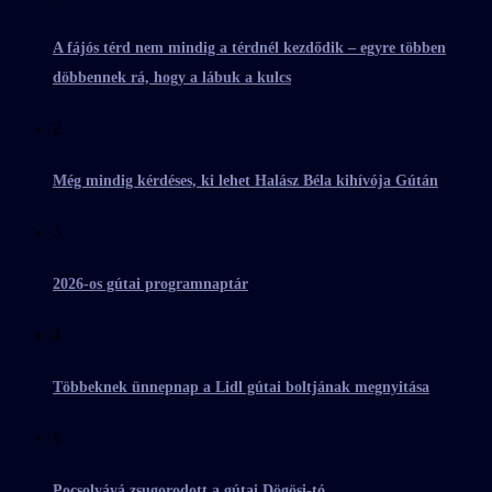
A fájós térd nem mindig a térdnél kezdődik – egyre többen
döbbennek rá, hogy a lábuk a kulcs
2
Még mindig kérdéses, ki lehet Halász Béla kihívója Gútán
3
2026-os gútai programnaptár
4
Többeknek ünnepnap a Lidl gútai boltjának megnyitása
5
Pocsolyává zsugorodott a gútai Dögösi-tó