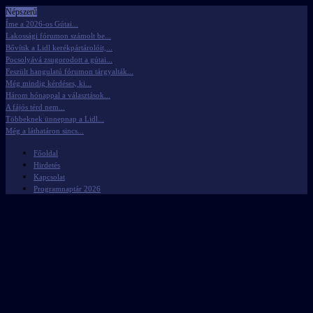
Népszerű
Íme a 2026-os Gútai...
Lakossági fórumon számolt be...
Bővítik a Lidl kerékpártárolóit,...
Pocsolyává zsugorodott a gútai...
Feszült hangulatú fórumon tárgyalták...
Még mindig kérdéses, ki...
Három hónappal a választások...
A fájós térd nem...
Többeknek ünnepnap a Lidl...
Még a láthatáron sincs...
Főoldal
Hirdetés
Kapcsolat
Programnaptár 2026