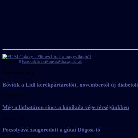
Megosztás
0
Facebook
Twitter
Pinterest
Whatsapp
Email
Érdekelhet még
Bővítik a Lidl kerékpártárolóit, novembertől új diabetoló
2026.07.30.
Még a láthatáron sincs a kánikula vége térségünkben
2026.07.30.
Pocsolyává zsugorodott a gútai Dögösi-tó