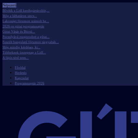
Népszerű
Bővítik a Lidl kerékpártárolóit,...
Még a láthatáron sincs...
Lakossági fórumon számolt be...
2026-os gútai programnaptár
Gútai Vásár és Búcsú...
Pocsolyává zsugorodott a gútai...
Feszült hangulatú fórumon tárgyalták...
Még mindig kérdéses, ki...
Többeknek ünnepnap a Lidl...
A fájós térd nem...
Főoldal
Hirdetés
Kapcsolat
Programnaptár 2026