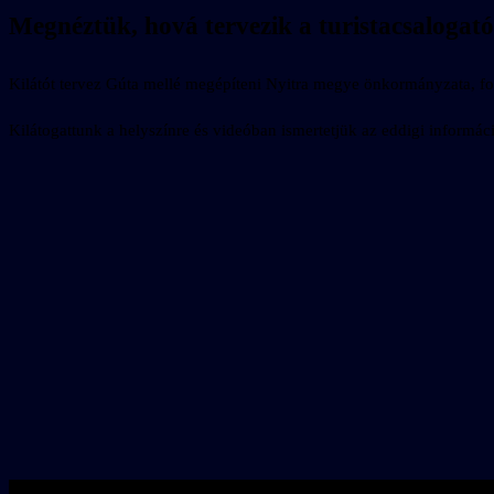
Megnéztük, hová tervezik a turistacsalogató
Kilátót tervez Gúta mellé megépíteni Nyitra megye önkormányzata, fo
Kilátogattunk a helyszínre és videóban ismertetjük az eddigi informác