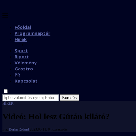
Főoldal
Programnaptár
Hírek
Sport
Riport
Vélemény
Gasztro
PR
Kapcsolat
Keresés
HÍREK
Videó: Hol lesz Gútán kilátó?
írta:
Borka Roland
2023.05.11.
0 hozzászólás