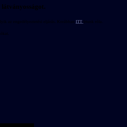
 látványosságot.
lyik az engedélyeztetési eljárás. Korábban
ITT
írtunk róla.
iókat.