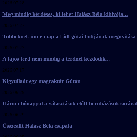
2026.07.28.
Még mindig kérdéses, ki lehet Halász Béla kihívója...
2026.07.27.
Többeknek ünnepnap a Lidl gútai boltjának megnyitása
2026.07.23.
A fájós térd nem mindig a térdnél kezdődik...
2026.07.17.
Kigyulladt egy magraktár Gútán
2026.06.29.
Három hónappal a választások előtt beruházások soráva
2026.06.29.
Összeállt Halász Béla csapata