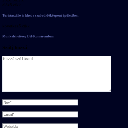
2026.06.25.
előző cikk
Turistaszálló is lehet a szabadidőközpont épületében
következő cikk
Munkalehetőség Dél-Komáromban
Szólj hozzá