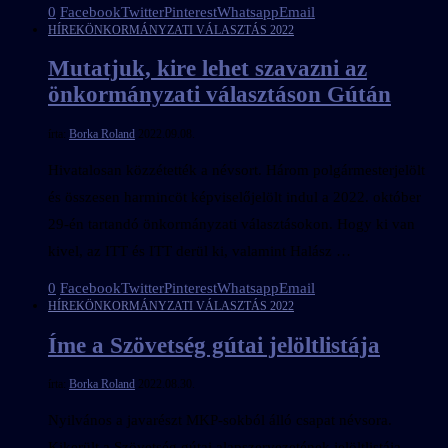
0
Facebook
Twitter
Pinterest
Whatsapp
Email
HÍREK
ÖNKORMÁNYZATI VÁLASZTÁS 2022
Mutatjuk, kire lehet szavazni az
önkormányzati választáson Gútán
írta:
Borka Roland
2022.09.08.
Hivatalosan közzétették a névsort. Három polgármesterjelölt
és összesen harmincöt képviselőjelölt indul a 2022. október
29-én tartandó önkormányzati választásokon. Hogy ki van
kivel, az ITT és ITT derül ki, valamint Halász …
0
Facebook
Twitter
Pinterest
Whatsapp
Email
HÍREK
ÖNKORMÁNYZATI VÁLASZTÁS 2022
Íme a Szövetség gútai jelöltlistája
írta:
Borka Roland
2022.08.30.
Nyilvános a javarészt MKP-sokból álló csapat névsora.
Kikerült a Szövetség gútai alapszervezetének jelöltlistája,