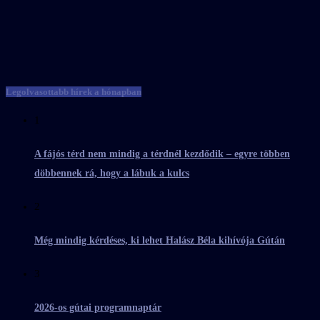
Legolvasottabb hírek a hónapban
1
A fájós térd nem mindig a térdnél kezdődik – egyre többen
döbbennek rá, hogy a lábuk a kulcs
2
Még mindig kérdéses, ki lehet Halász Béla kihívója Gútán
3
2026-os gútai programnaptár