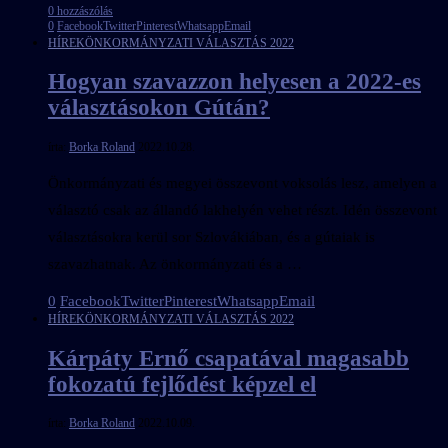
0 hozzászólás
0
Facebook
Twitter
Pinterest
Whatsapp
Email
HÍREK
ÖNKORMÁNYZATI VÁLASZTÁS 2022
Hogyan szavazzon helyesen a 2022-es
választásokon Gútán?
írta:
Borka Roland
2022.10.28.
Önkormányzati és megyei összevont voksolás lesz, amelyen a
választó csak az állandó lakhelyén vehet részt. Idén összevont
választásokra kerül sor Szlovákiában, és a gútaiak is
szavazhatnak. Az önkormányzati és a …
0
Facebook
Twitter
Pinterest
Whatsapp
Email
HÍREK
ÖNKORMÁNYZATI VÁLASZTÁS 2022
Kárpáty Ernő csapatával magasabb
fokozatú fejlődést képzel el
írta:
Borka Roland
2022.10.09.