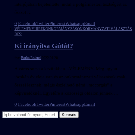
interjújában bejelentette, indul a polgármesteri tisztségért az
ősszel …
0
Facebook
Twitter
Pinterest
Whatsapp
Email
VÉLEMÉNY
HÍREK
ÖNKORMÁNYZÁS
ÖNKORMÁNYZATI VÁLASZTÁS
2022
Ki irányítsa Gútát?
írta:
Borka Roland
2022.01.20.
A város sorsa a kezünkben. -VÉLEMÉNY- Még ugyan
jócskán év eleje van és az önkormányzati választások csak
ősszel lesznek, mégis észlelhető némi „mocorgás” a
képviselőknél. Egyelőre a közösségi oldalon jönnek …
0
Facebook
Twitter
Pinterest
Whatsapp
Email