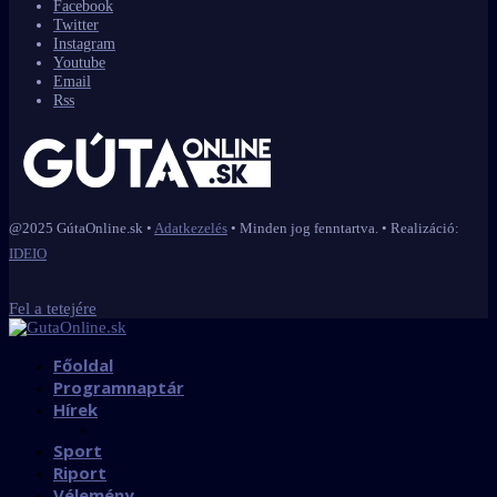
Facebook
Twitter
Instagram
Youtube
Email
Rss
@2025 GútaOnline.sk •
Adatkezelés
• Minden jog fenntartva. • Realizáció:
IDEIO
Fel a tetejére
Főoldal
Programnaptár
Hírek
Sport
Riport
Vélemény