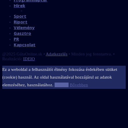
Hírek
Sport
Riport
Vélemény
Gasztro
PR
Kapcsolat
@2025 GútaOnline.sk •
Adatkezelés
• Minden jog fenntartva. •
Realizáció:
IDEIO
Ez a weboldal a felhasználói élmény fokozása érdekében sütiket
(cookie) használ. Az oldal használatával hozzájárul az adatok
elemzéséhez, használatához.
Elfogad
Bővebben