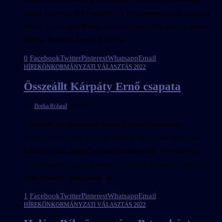
amely javarészt MKP-sokból áll. Polgármesterjelölt: Horváth
Árpád Képviselőjelöltek: Árgyusi Imre, Finta Zoltán, Hájas
Tamás, Horváth Árpád, Koczkás …
0
Facebook
Twitter
Pinterest
Whatsapp
Email
HÍREK
ÖNKORMÁNYZATI VÁLASZTÁS 2022
Összeállt Kárpáty Ernő csapata
írta:
Borka Roland
2022.07.15.
Választási programjukat ősszel kívánják bemutatni.
Vizimalom melletti piknikre hívta az érdeklődő gútaiakat
Kárpáty Ernő, független polgármesterjelölt. A verőfényes
szeles napon mutatta be azon képviselő-társait és jelöltjeit,
akik vállalták, támogatják őt, …
1
Facebook
Twitter
Pinterest
Whatsapp
Email
HÍREK
ÖNKORMÁNYZATI VÁLASZTÁS 2022