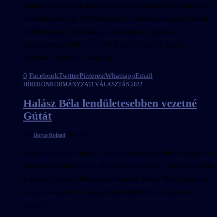
A nagyratörő tervek megvalósításához hozzányúlnának még a
tartalékalaphoz is. Zöldturizmus és kistérségi központ mellett
élettől duzzadó városban gondolkodik a független
polgármesterjelöltként induló Kárpáty Ernő és tucatnyi
„embere”, akik egy vasárnap …
0
Facebook
Twitter
Pinterest
Whatsapp
Email
HÍREK
ÖNKORMÁNYZATI VÁLASZTÁS 2022
Halász Béla lendületesebben vezetné
Gútát
írta:
Borka Roland
2022.10.01.
Kisebb reformot lengetett be a polgármester-jelölt és csapata a
programbemutatójukon. Zöldítés és turizmus – nagyjából e két
legkisebb közös többszörös jellemezte Halász Béla független
polgármesterjelölt és négy képviselőjelölt (személyesen
hárman …