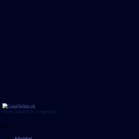
Hírek Gútáról és a régióból
Főoldal