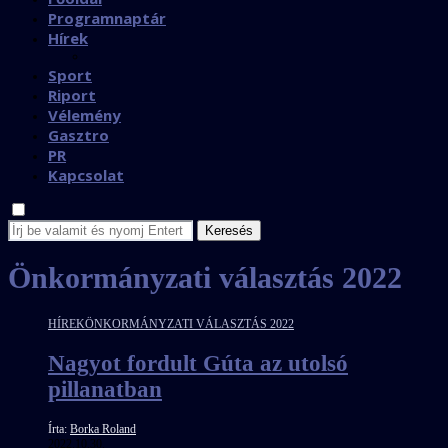
Programnaptár
Hírek
Sport
Riport
Vélemény
Gasztro
PR
Kapcsolat
Keresés
Önkormányzati választás 2022
HÍREK
ÖNKORMÁNYZATI VÁLASZTÁS 2022
Nagyot fordult Gúta az utolsó
pillanatban
Írta:
Borka Roland
2022.10.30.