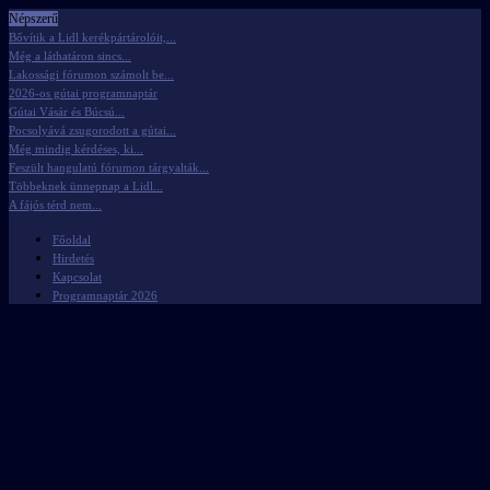
Népszerű
Bővítik a Lidl kerékpártárolóit,...
Még a láthatáron sincs...
Lakossági fórumon számolt be...
2026-os gútai programnaptár
Gútai Vásár és Búcsú...
Pocsolyává zsugorodott a gútai...
Még mindig kérdéses, ki...
Feszült hangulatú fórumon tárgyalták...
Többeknek ünnepnap a Lidl...
A fájós térd nem...
Főoldal
Hirdetés
Kapcsolat
Programnaptár 2026