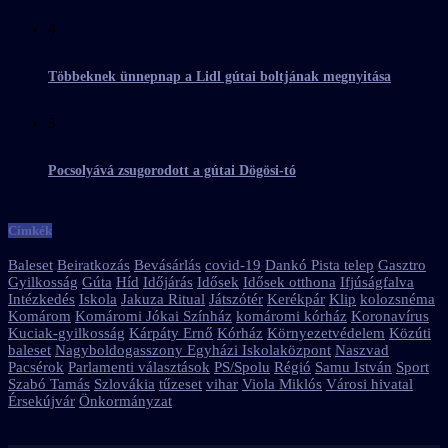
4
Többeknek ünnepnap a Lidl gútai boltjának megnyitása
5
Pocsolyává zsugorodott a gútai Dögösi-tó
Címkék
Baleset
Beiratkozás
Bevásárlás
covid-19
Dankó Pista telep
Gasztro
Gyilkosság
Gúta
Híd
Időjárás
Idősek
Idősek otthona
Ifjúságfalva
Intézkedés
Iskola
Jakuza Ritual
Játszótér
Kerékpár
Klip
kolozsnéma
Komárom
Komáromi Jókai Színház
komáromi kórház
Koronavírus
Kuciak-gyilkosság
Kárpáty Ernő
Kórház
Környezetvédelem
Közúti
baleset
Nagyboldogasszony Egyházi Iskolaközpont
Naszvad
Pacsérok
Parlamenti választások
PS/Spolu
Régió
Samu István
Sport
Szabó Tamás
Szlovákia
tűzeset
vihar
Viola Miklós
Városi hivatal
Érsekújvár
Önkormányzat