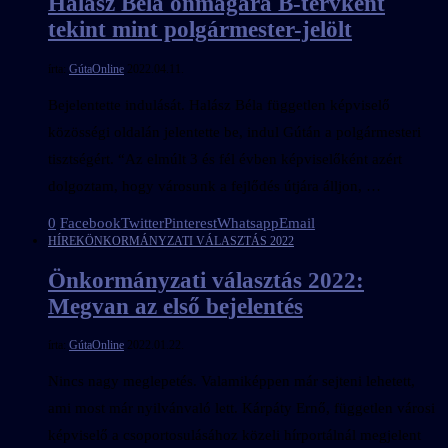
Halász Béla önmagára B-tervként
tekint mint polgármester-jelölt
írta:
GútaOnline
2022.04.11.
Bejelentette indulását. Halász Béla független képviselő
közösségi oldalán jelentette be, indul Gútán a polgármesteri
tisztségért. “Az elmúlt 3 és fél évben képviselőként azért
dolgoztam, hogy városunk a fejlődés útjára álljon, …
0
Facebook
Twitter
Pinterest
Whatsapp
Email
HÍREK
ÖNKORMÁNYZATI VÁLASZTÁS 2022
Önkormányzati választás 2022:
Megvan az első bejelentés
írta:
GútaOnline
2022.01.22.
Nincs nagy meglepetés. Valamiképpen már sejteni lehetett,
ami most már nyilvánvaló lett. Kárpáty Ernő, független városi
képviselő a csoportosulásához közeli hírportálnál megjelent