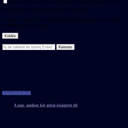
Mentse el a nevemet, e-mail címemet és webhelyemet ebben a
böngészőben, amikor legközelebb hozzászólok.
* Ennek az űrlapnak a felhasználásával vállalja, hogy adatait ezen
weboldal tárolja és kezeli.
Kapcsolódó hírek
A nap, amikor két gútai újságírót ölt