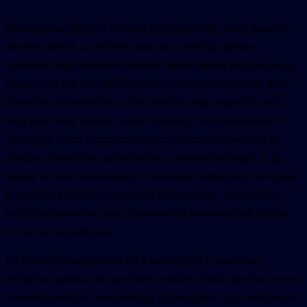
Minden gútait sokkolt a hír, hogy két városbeliük, Szabó Tamás és
Miroslav Marček az elkövető, akik már a bírósági eljáráson
csücsülve várják sorsukról a döntést, illetve Marček már csak, hogy
mennyi évet kell rács mögött töltenie, mivel bevallotta tettét. Ezen
túlmenően a közvetítőkre is fény derült, és még meglepőbb volt,
hogy nem kellett messzire menni. A hetényi, ám Komáromban és
egy időben Gútán is pizzériatulajdonos Andruskó Zoltán már az
elfogása pillanatában segíteni kezdte a nyomozóhatóságot, és így
jutottak el Alena Zsuzsovához, a komáromi „tolmácshoz”, aki másra
is használta a nyelvét és a telefonja billentyűzetét – elcsábította a
befolyásos embereket, hogy gyermekének keresztapjának, Marián
Kočnernek ügyködjenek.
Ezt követően sorra kerültek elő a szekrényből a csontvázak.
Befolyásos politikusok, ügyvédek, rendőrök, bírók, ügyészek nevei
kerültek napvilágra, akik mind egy célt szolgáltak, egy ember kezére