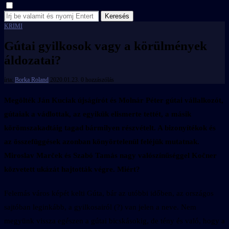
Keresés
KRIMI
Gútai gyilkosok vagy a körülmények
áldozatai?
írta:
Borka Roland
2020.01.23.
0 hozzászólás
Megölték Ján Kuciak újságírót és Molnár Péter gútai vállalkozót,
gútaiak a vádlottak, az egyikük elismerte tettét, a másik
körömszakadtáig tagad bármilyen részvételt. A bizonyítékok és
az összefüggések azonban könyörtelenül feléjük mutatnak.
Miroslav Marček és Szabó Tamás nagy valószínűséggel Kočner
közvetett ukázát hajtották végre. Miért?
Felemás város képét kelti Gúta, bár az utóbbi időben, az országos
sajtóban leginkább, a gyilkosairól (?) van jelen a neve. Nem
megyünk vissza egészen a gútai bicskásokig, de tény és való, hogy a