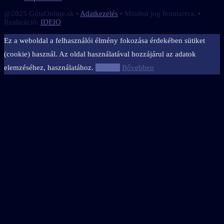
@2025 GútaOnline.sk •
Adatkezelés
• Minden jog fenntartva. •
Realizáció:
IDEIO
Ez a weboldal a felhasználói élmény fokozása érdekében sütiket
(cookie) használ. Az oldal használatával hozzájárul az adatok
elemzéséhez, használatához.
Elfogad
Bővebben