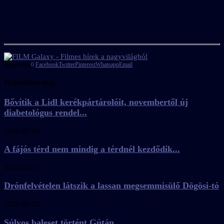
Megosztás
0
Facebook
Twitter
Pinterest
Whatsapp
Email
Érdekelhet még
Bővítik a Lidl kerékpártárolóit, novembertől új
diabetológus rendel...
2026.07.30.
A fájós térd nem mindig a térdnél kezdődik...
2026.07.17.
Drónfelvételen látszik a lassan megsemmisülő Dögösi-tó
2026.06.25.
Súlyos baleset történt Gútán