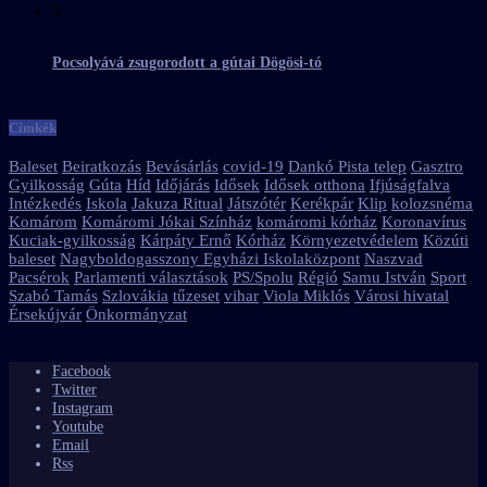
5
Pocsolyává zsugorodott a gútai Dögösi-tó
Címkék
Baleset
Beiratkozás
Bevásárlás
covid-19
Dankó Pista telep
Gasztro
Gyilkosság
Gúta
Híd
Időjárás
Idősek
Idősek otthona
Ifjúságfalva
Intézkedés
Iskola
Jakuza Ritual
Játszótér
Kerékpár
Klip
kolozsnéma
Komárom
Komáromi Jókai Színház
komáromi kórház
Koronavírus
Kuciak-gyilkosság
Kárpáty Ernő
Kórház
Környezetvédelem
Közúti
baleset
Nagyboldogasszony Egyházi Iskolaközpont
Naszvad
Pacsérok
Parlamenti választások
PS/Spolu
Régió
Samu István
Sport
Szabó Tamás
Szlovákia
tűzeset
vihar
Viola Miklós
Városi hivatal
Érsekújvár
Önkormányzat
Facebook
Twitter
Instagram
Youtube
Email
Rss