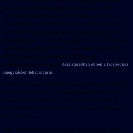
információja lenne a bűnügyekkel és azokkal összefüggésben
lévőkkel. Így szólalt meg Molnár Szilvia is, akinek megölték
a testvérét, de Mészáros Zsolt, Koczkás Péter is – az előbbi
dolgozója volt Molnárnak, utóbbihoz gyerekkori barátság fűzte.
Ugyanakkor Miroslav Marček barát barátnője, Rigó Martina is
vallomást tett. De Sehnal Marián, a gyilkos fegyver módosítója és
a hangtompító készítője is információkkal szolgált. Őt egyébként
elítélték tettéért, mégpedig három év felfüggesztett
szabadságvesztéssel súlytották.
Részletesebben ebben a facebookos
bejegyzésben lehet olvasni.
De mi vihette rá a gútaiakat, hogy ilyesmit cselekedjenek? Fentebb
már volt róla szó, hogy a pénz – bár Szabó és Marček bioboltot
üzemeltetett, ami elmondásuk szerint nem ment rosszul. De ha
Molnár Szilvia vallomásából indulunk ki, akkor üzleti féltékenység
is lehet a háttérben.
Szabó Tamást sokan ismerhették, mivel harcművész volt, illetve