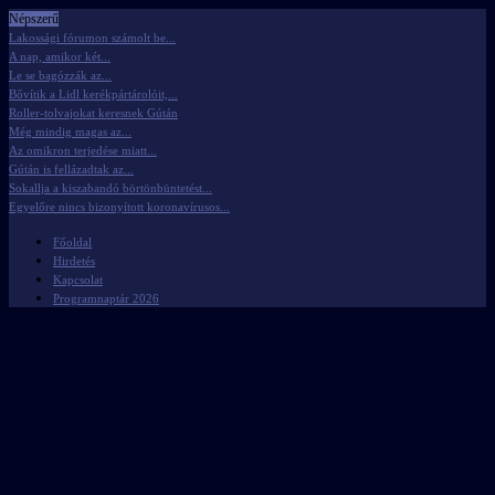
Népszerű
Lakossági fórumon számolt be...
A nap, amikor két...
Le se bagózzák az...
Bővítik a Lidl kerékpártárolóit,...
Roller-tolvajokat keresnek Gútán
Még mindig magas az...
Az omikron terjedése miatt...
Gútán is fellázadtak az...
Sokallja a kiszabandó börtönbüntetést...
Egyelőre nincs bizonyított koronavírusos...
Főoldal
Hirdetés
Kapcsolat
Programnaptár 2026