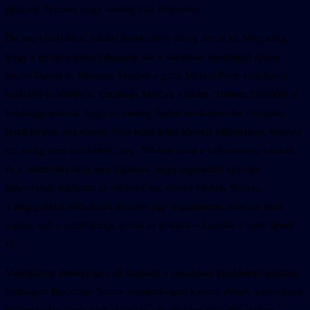
játszani. Pénzért, vagy esetleg más élvezetért.
De ami Gútát illeti, sokkal érdekesebb dolog derült ki. Mégpedig,
hogy a gyilkos páros (ahogyan ezt a városban beszélték) éppen
Szabó Tamás és Miroslav Marček a gútai Molnár Péter vállalkozó
haláláért is felelősek. Ezt maga Marček vallotta. Többen többfélét is
belemagyaráztak, hogy ez esetleg Szabó unokatestvére elszólása
miatt történt, aki jelezte, több pénz lehet Molnár otthonában, viszont
ezt eddig nem erősítették meg. Többen azon a véleményen vannak,
és a bizonyítékok is arra hajlanak, hogy leginkább egyfajta
kalandvágy hajthatta az elkövetőket, illetve Molnár Szilvia,
a meggyilkolt vállalkozó testvére úgy fogalmazott, szerinte nem
a pénz volt a motivációja, mivel az értékek – karórák – nem tűntek
el.
Vallomások tömkelege volt hallható a januárban kezdődött speciális
bíróságon Bazinban. Szinte mindenki szót kapott, akinek valamilyen