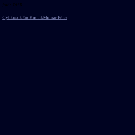
fotó: TASR
Gyilkosok
Ján Kuciak
Molnár Péter