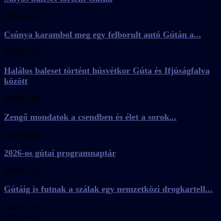
2026.06.21.
Csúnya karambol meg egy felborult autó Gútán a...
2026.05.19.
Halálos baleset történt húsvétkor Gúta és Ifjúságfalva
között
2026.04.05.
Zengő mondatok a csendben és élet a sorok...
2026.02.28.
2026-os gútai programnaptár
2026.01.13.
Gútáig is futnak a szálak egy nemzetközi drogkartell...
2025.11.18.
előző cikk