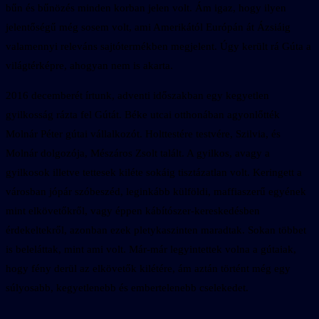
bűn és bűnözés minden korban jelen volt. Ám igaz, hogy ilyen
jelentőségű még sosem volt, ami Amerikától Európán át Ázsiáig
valamennyi releváns sajtótermékben megjelent. Úgy került rá Gúta a
világtérképre, ahogyan nem is akarta.
2016 decemberét írtunk, adventi időszakban egy kegyetlen
gyilkosság rázta fel Gútát. Béke utcai otthonában agyonlőtték
Molnár Péter gútai vállalkozót. Holttestére testvére, Szilvia, és
Molnár dolgozója, Mészáros Zsolt talált. A gyilkos, avagy a
gyilkosok illetve tettesek kiléte sokáig tisztázatlan volt. Keringett a
városban jópár szóbeszéd, leginkább külföldi, maffiaszerű egyének
mint elkövetőkről, vagy éppen kábítószer-kereskedésben
érdekeltekről, azonban ezek pletykaszinten maradtak. Sokan többet
is beleláttak, mint ami volt. Már-már legyintettek volna a gútaiak,
hogy fény derül az elkövetők kilétére, ám aztán történt még egy
súlyosabb, kegyetlenebb és embertelenebb cselekedet.