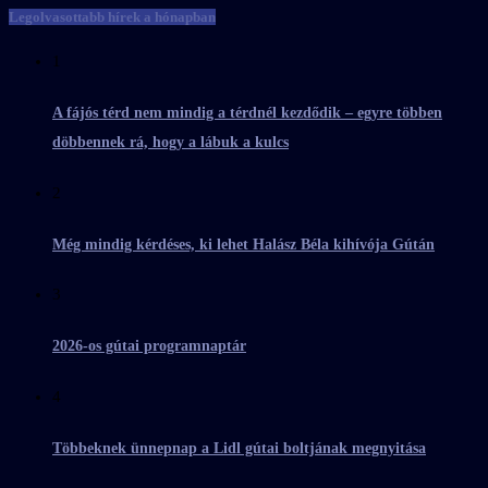
Legolvasottabb hírek a hónapban
1
A fájós térd nem mindig a térdnél kezdődik – egyre többen
döbbennek rá, hogy a lábuk a kulcs
2
Még mindig kérdéses, ki lehet Halász Béla kihívója Gútán
3
2026-os gútai programnaptár
4
Többeknek ünnepnap a Lidl gútai boltjának megnyitása