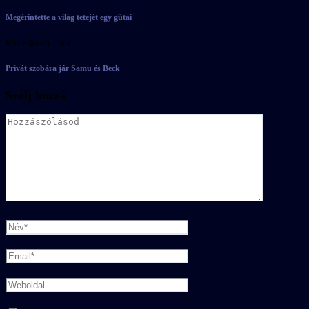
Megérintette a világ tetejét egy gútai
következő cikk
Privát szobára jár Samu és Beck
Szólj hozzá