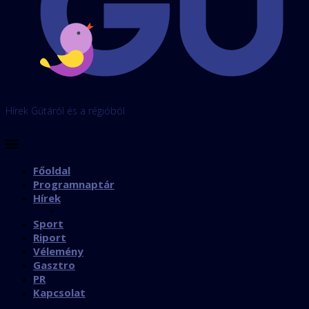
Hírek Gútáról és a régióból
Főoldal
Programnaptár
Hírek
Sport
Riport
Vélemény
Gasztro
PR
Kapcsolat