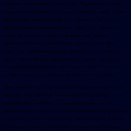
Döbbenten vette tudomást Gúta azt, hogy Nagymácsédon, Gútától
mintegy ötven kilométerre egy eldugott helyen lévő családi házban
meggyilkolták Ján Kuciak újságírót és jegyesét. Az egész ország
felbolydult a két fiatal halálának hírére. Szinte leállt Szlovákia. A
lakosok egyemberként kaptak a szájukhoz, hogy ilyesmi
megtörténhetett ebben a republikában. Vízválasztó volt 2018.
február 21-e, a gyilkosság napja, és nemcsak azért, mert akkor ért
véget a Vízöntő időszaka, hanem mert egy újságíró, ráadásul egy
fiatal pár, fészekrakás közben esett áldozatul a mohó és mocskos
politikának. Még, ha ez ezidáig üzletpolitikának is mondható.
Sokáig kérdéses volt, hogy egyáltalán kivizsgálásra kerül-e az ügy,
hiszen egy ideig még olyan narratíva is lábra kapott, hogy
drogügylet lehet a háttérben. A meggyilkoltak szülei azonban
erőteljesen abban voltak, hogy ez politikai megrendelésű gyilkosság
volt, mert Kuciak sor súlyos gazdasági csalásról, bűntényekről írt.
Egyik ilyen volt a Kelet-Szlovákiában lévő olasz maffiaszerű sejt,