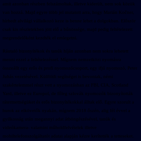
amit azonban részben felszámoltak, illetve kiderült, nem sok közük
van hozzá. Majd egyre több jel mutatott arra, hogy Marián Kočner,
hírhedt alvilági vállalkozó keze is benne lehet a dolgokban. Először
csak kis részletekben jött elő a bűnössége, majd pedig feltételezett
megrendelőként kezdték el emlegetni.
Ráutaló bizonyítékok és tanúk híján azonban nem sokra lehetett
menni ezzel a feltételezéssel. Mígnem nemzetközi nyomásra
összeállt egy erős és profi nyomozócsoport, egy ifjú nyomozó, Peter
Juhás vezetésével. Külföldi segítséget is bevontak, némi
szakértelemmel részt vett a nyomozásban az FBI, CIA, Scotland
Yard, illetve ez Europol, de főleg szlovák nyomozók bizonyították
rátermettségüket és erős bizonyítékokkal álltak elő. Egyre szorult a
hurok az elkövetők nyakán, mígnem 2018 őszén, alig fél évvel a
gyilkosság után megannyi adat átböngészésével, tanúk és
videókamera- valamint műholdfelvételek illetve
mobiltelefonszolgáltatót adatai alapján kézre kerítették a tetteseket.