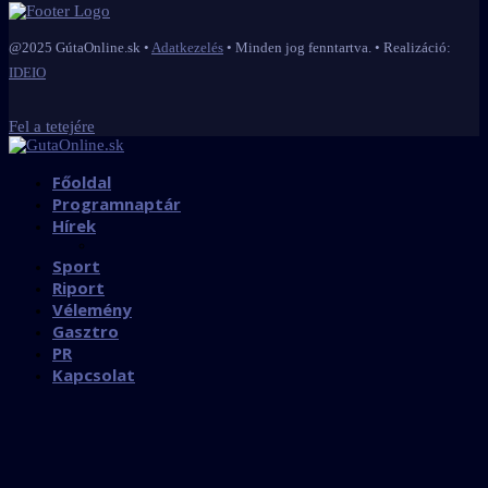
@2025 GútaOnline.sk •
Adatkezelés
• Minden jog fenntartva. • Realizáció:
IDEIO
Fel a tetejére
Főoldal
Programnaptár
Hírek
Sport
Riport
Vélemény
Gasztro
PR
Kapcsolat