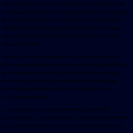
egykor nyomozó is, majd elmondása szerint saját kérésre távozott
a rendőrség kötelékéből, és egy ideig hajókon teljesített szolgálatot.
Ő úgy mondja, kalózokkal is összetűzésbe került. Vére hajthatta?
Egyébként Sehnal a bíróságon azt is elmondta, nem hiszi, hogy
egykori osztálytársa, Szabó Tamás bárki életét képes lett volna
hidegvérrel kioltani.
Marček saját magáról azt vallotta, nem jó ember, legalábbis ezt
közvetítette Rigó Martina a bíróságon. Koczkás Péter, Molnár Péter
gyerekkori barátja azt mondta, Szabó Tamást ismerte majd egy
évtizede, és úgy látja, Szabó visszaélt azzal, hogy rendőr, így
többeket képes volt tőrbe csalni és ezért aztán félrevezetni
a hiszékeny embereket.
A tettesek motivációja egyelőre ismeretlen, bár leginkább
a pénzhajhászás – ezt vallotta Sehnal is – lehet a dolgok hátterében.
Hogy az anyagiasságnak semmi se szent, még az emberi élet sem.