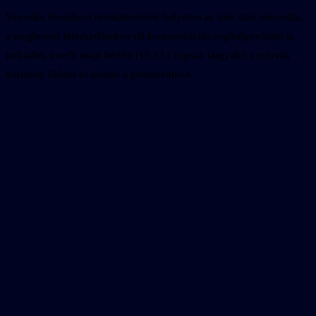
Veronika Remišová miniszterelnök-helyettes az ülés után elmondta,
a meghozott intézkedéseken túl kompenzációs segítségnyújtást is
kell adni, s erről majd hétfőn (10.12.) fognak tárgyalni a szlovák
kormány ülésén és azután a parlamentben.