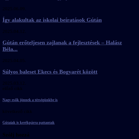
2025.06.09.
Így alakultak az iskolai beíratások Gútán
2025.04.12.
Gútán erőteljesen zajlanak a fejlesztések – Halász
Béla...
2025.04.05.
Súlyos baleset Ekecs és Bogyarét között
2025.03.12.
előző cikk
Nagy esők jönnek a térségünkbe is
következő cikk
Gútaiak is kerékpárra pattantak
Szólj hozzá