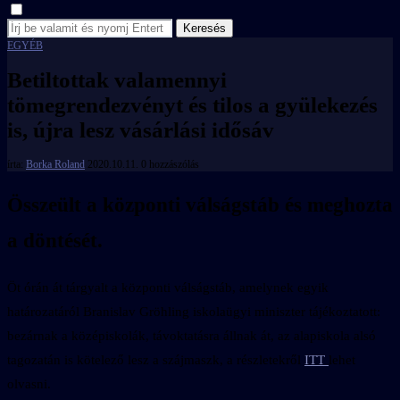
Keresés
EGYÉB
Betiltottak valamennyi
tömegrendezvényt és tilos a gyülekezés
is, újra lesz vásárlási idősáv
írta:
Borka Roland
2020.10.11.
0 hozzászólás
Összeült a központi válságstáb és meghozta
a döntését.
Öt órán át tárgyalt a központi válságstáb, amelynek egyik
határozatáról Branislav Gröhling iskolaügyi miniszter tájékoztatott:
bezárnak a középiskolák, távoktatásra állnak át, az alapiskola alsó
tagozatán is kötelező lesz a szájmaszk, a részletekről
ITT
lehet
olvasni.