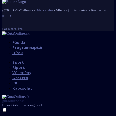
@2025 GútaOnline.sk •
Adatkezelés
• Minden jog fenntartva. • Realizáció:
IDEIO
Fel a tetejére
Főoldal
Programnaptár
Hírek
Sport
Riport
Vélemény
Gasztro
PR
Kapcsolat
gutaonline.sk
Hírek Gútáról és a régióból