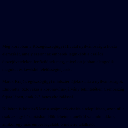
Még korábban a Közegészségügyi Hivatal nyilvánosságra hozta
elemzését, amely szerint az emberek leginkább a családi
összejöveteleken fertőződnek meg, mivel ott jobban elengedik
magukat és kevésbé felelősségteljesek.
Marek Krajčí, egészségügyi miniszter tájékoztatta a nyilvánosságot.
Elmondta, Szlovákia a koronavírus-járvány tekintetében Csehország
útjára lépett, csak 2-3 hetes eltolódással.
Kültéren is kötelező lesz a szájmaszkviselés a településen, azon túl a
csak az egy háztartásban élők lehetnek anélkül valamint akkor,
amikor egy más ember legalább 5 méterre található.