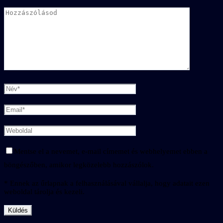
Mentse el a nevemet, e-mail címemet és webhelyemet ebben a
böngészőben, amikor legközelebb hozzászólok.
* Ennek az űrlapnak a felhasználásával vállalja, hogy adatait ezen
weboldal tárolja és kezeli.