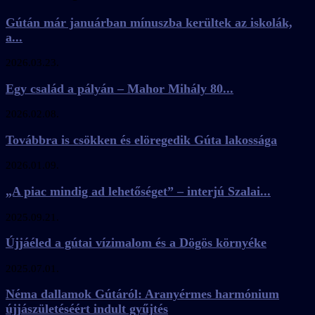
Gútán már januárban mínuszba kerültek az iskolák,
a...
2026.03.23.
Egy család a pályán – Mahor Mihály 80...
2026.02.08.
Továbbra is csökken és elöregedik Gúta lakossága
2026.01.09.
„A piac mindig ad lehetőséget” – interjú Szalai...
2025.09.21.
Újjáéled a gútai vízimalom és a Dögös környéke
2025.07.01.
Néma dallamok Gútáról: Aranyérmes harmónium
újjászületéséért indult gyűjtés