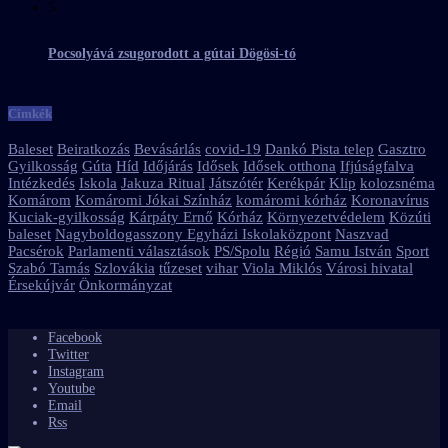
5
Pocsolyává zsugorodott a gútai Dögösi-tó
Címkék
Baleset
Beiratkozás
Bevásárlás
covid-19
Dankó Pista telep
Gasztro
Gyilkosság
Gúta
Híd
Időjárás
Idősek
Idősek otthona
Ifjúságfalva
Intézkedés
Iskola
Jakuza Ritual
Játszótér
Kerékpár
Klip
kolozsnéma
Komárom
Komáromi Jókai Színház
komáromi kórház
Koronavírus
Kuciak-gyilkosság
Kárpáty Ernő
Kórház
Környezetvédelem
Közúti
baleset
Nagyboldogasszony Egyházi Iskolaközpont
Naszvad
Pacsérok
Parlamenti választások
PS/Spolu
Régió
Samu István
Sport
Szabó Tamás
Szlovákia
tűzeset
vihar
Viola Miklós
Városi hivatal
Érsekújvár
Önkormányzat
Facebook
Twitter
Instagram
Youtube
Email
Rss