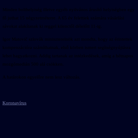
Minden bolthelyiség illetve egyéb nyilvános árusító helyiségben egy
fő juthat 15 négyzetméterre. A 65 év felettiek számára vásárlási
sávokat alakítanak ki reggel kilenctől délelőtt 11-ig.
Igor Matovič szlovák miniszterelnök azt mondta, hogy az érintettek
kompenzációra számíthatnak, első körben ismert segítségnyújtásra
lehet hagyatkozni. Addig tartanak az intézkedések, amíg a hétnapos
mozgómedián 500 alá csökken.
A határokon egyelőre nem lesz változás.
Koronavírus