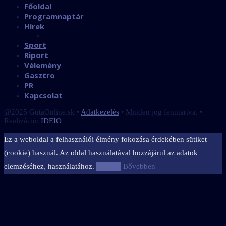
Főoldal
Programnaptár
Hírek
Sport
Riport
Vélemény
Gasztro
PR
Kapcsolat
@2025 GútaOnline.sk •
Adatkezelés
• Minden jog fenntartva. •
Realizáció:
IDEIO
Ez a weboldal a felhasználói élmény fokozása érdekében sütiket
(cookie) használ. Az oldal használatával hozzájárul az adatok
elemzéséhez, használatához.
Elfogad
Bővebben