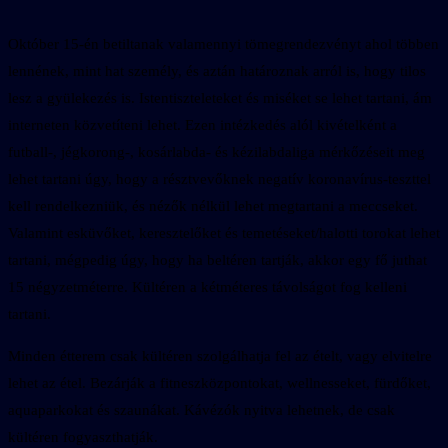
Október 15-én betiltanak valamennyi tömegrendezvényt ahol többen
lennének, mint hat személy, és aztán határoznak arról is, hogy tilos
lesz a gyülekezés is. Istentiszteleteket és miséket se lehet tartani, ám
interneten közvetíteni lehet. Ezen intézkedés alól kivételként a
futball-, jégkorong-, kosárlabda- és kézilabdaliga mérkőzéseit meg
lehet tartani úgy, hogy a résztvevőknek negatív koronavírus-teszttel
kell rendelkezniük, és nézők nélkül lehet megtartani a meccseket.
Valamint esküvőket, keresztelőket és temetéseket/halotti torokat lehet
tartani, mégpedig úgy, hogy ha beltéren tartják, akkor egy fő juthat
15 négyzetméterre. Kültéren a kétméteres távolságot fog kelleni
tartani.
Minden étterem csak kültéren szolgálhatja fel az ételt, vagy elvitelre
lehet az étel. Bezárják a fitneszközpontokat, wellnesseket, fürdőket,
aquaparkokat és szaunákat. Kávézók nyitva lehetnek, de csak
kültéren fogyaszthatják.