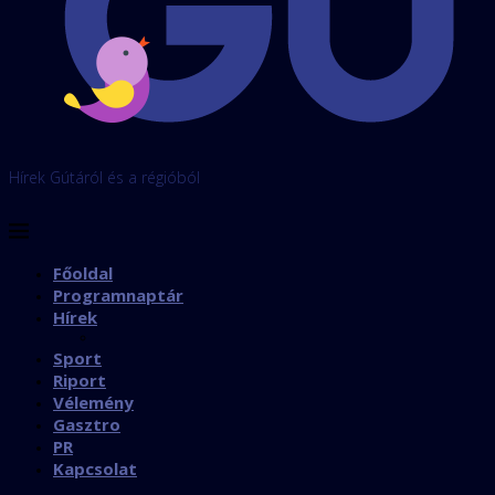
Hírek Gútáról és a régióból
Főoldal
Programnaptár
Hírek
Sport
Riport
Vélemény
Gasztro
PR
Kapcsolat