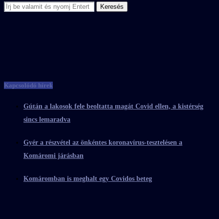
Kapcsolódó hírek
Gútán a lakosok fele beoltatta magát Covid ellen, a kistérség
sincs lemaradva
Gyér a részvétel az önkéntes koronavírus-tesztelésen a
Komáromi járásban
Komáromban is meghalt egy Covidos beteg