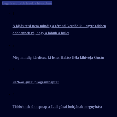
Legolvasottabb hírek a hónapban
1
A fájós térd nem mindig a térdnél kezdődik – egyre többen
döbbennek rá, hogy a lábuk a kulcs
2
Még mindig kérdéses, ki lehet Halász Béla kihívója Gútán
3
2026-os gútai programnaptár
4
Többeknek ünnepnap a Lidl gútai boltjának megnyitása