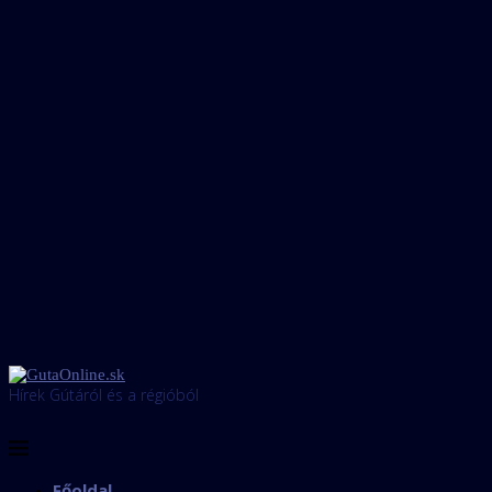
Hírek Gútáról és a régióból
Főoldal