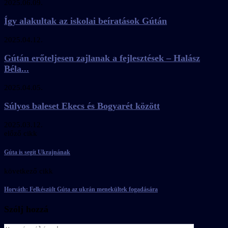
2025.06.09.
Így alakultak az iskolai beíratások Gútán
2025.04.12.
Gútán erőteljesen zajlanak a fejlesztések – Halász
Béla...
2025.04.05.
Súlyos baleset Ekecs és Bogyarét között
2025.03.12.
előző cikk
Gúta is segít Ukrajnának
következő cikk
Horváth: Felkészült Gúta az ukrán menekültek fogadására
Szólj hozzá