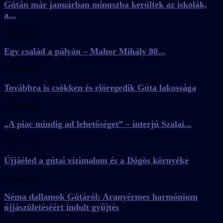
Gútán már januárban mínuszba kerültek az iskolák,
a...
2026.03.23.
Egy család a pályán – Mahor Mihály 80...
2026.02.08.
Továbbra is csökken és elöregedik Gúta lakossága
2026.01.09.
„A piac mindig ad lehetőséget” – interjú Szalai...
2025.09.21.
Újjáéled a gútai vízimalom és a Dögös környéke
2025.07.01.
Néma dallamok Gútáról: Aranyérmes harmónium
újjászületéséért indult gyűjtés