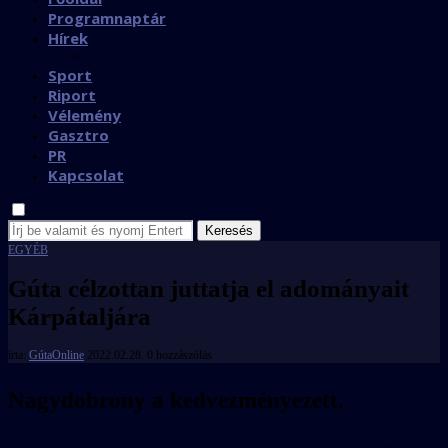
Programnaptár
Hírek
Sport
Riport
Vélemény
Gasztro
PR
Kapcsolat
Keresés
EGYÉB
Gúta célzottan juttatja el adományait
Kárpátaljára
írta:
GútaOnline
2022.02.28.
0 hozzászólás
Nagydobrony a kedvezményezett.