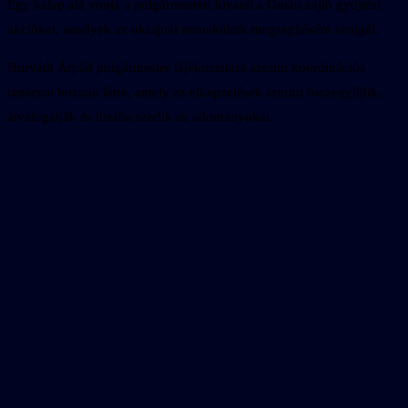
Egy kalap alá vonja a polgármesteri hivatal a Gútán zajló gyűjtési
akciókat, amelyek az ukrajnai menekültek megsegítésére szolgál.
Horváth Árpád polgármester tájékoztatása szerint koordinációs
tanácsot hoznak létre, amely az elképzelések szerint összegyűjtik,
átválogatják és listába szedik az adományokat.