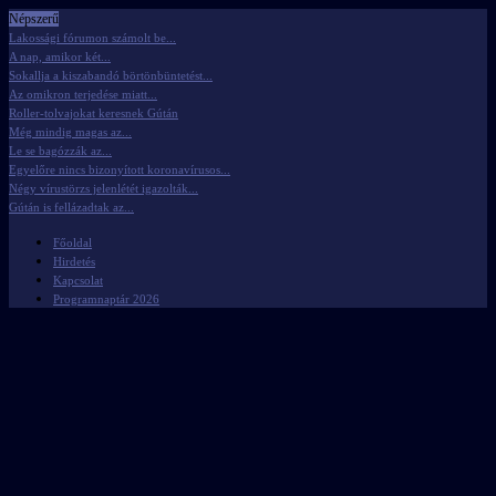
Népszerű
Lakossági fórumon számolt be...
A nap, amikor két...
Sokallja a kiszabandó börtönbüntetést...
Az omikron terjedése miatt...
Roller-tolvajokat keresnek Gútán
Még mindig magas az...
Le se bagózzák az...
Egyelőre nincs bizonyított koronavírusos...
Négy vírustörzs jelenlétét igazolták...
Gútán is fellázadtak az...
Főoldal
Hirdetés
Kapcsolat
Programnaptár 2026