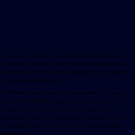
„Megkérem a gútaiakat, hogy adományaikat egy központi helyre
vigyék március elsejétől, mégpedig a szövetkezet nagyterméhez, ami
naponta reggel nyolc órától délután négyig tart nyitva, hétvégén is”
– fogalmazott a polgármester.
Hozzáfűzte, elsősorban olyan tartós élelmiszerekre van szükség,
amelyek hőkezelés nélkül is fogyaszthatóak. A város célzottan
Nagydobronyba küldik az adományokat, a polgármester napi
kapcsolatban van az ottani polgármesterrel. Egy mintegy 12 ezres
lélekszámú kistérségről van szó, javarészt magyar nemzetiségű
lakosokkal.