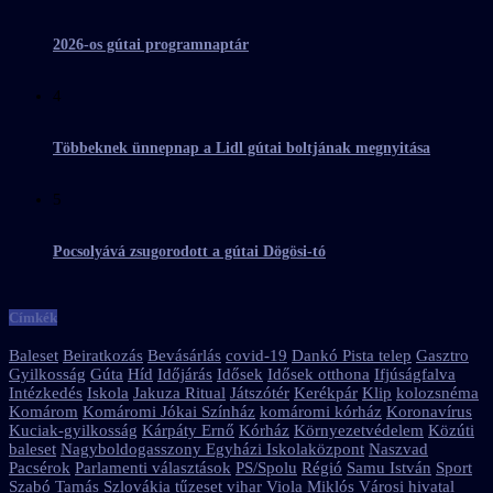
2026-os gútai programnaptár
4
Többeknek ünnepnap a Lidl gútai boltjának megnyitása
5
Pocsolyává zsugorodott a gútai Dögösi-tó
Címkék
Baleset
Beiratkozás
Bevásárlás
covid-19
Dankó Pista telep
Gasztro
Gyilkosság
Gúta
Híd
Időjárás
Idősek
Idősek otthona
Ifjúságfalva
Intézkedés
Iskola
Jakuza Ritual
Játszótér
Kerékpár
Klip
kolozsnéma
Komárom
Komáromi Jókai Színház
komáromi kórház
Koronavírus
Kuciak-gyilkosság
Kárpáty Ernő
Kórház
Környezetvédelem
Közúti
baleset
Nagyboldogasszony Egyházi Iskolaközpont
Naszvad
Pacsérok
Parlamenti választások
PS/Spolu
Régió
Samu István
Sport
Szabó Tamás
Szlovákia
tűzeset
vihar
Viola Miklós
Városi hivatal