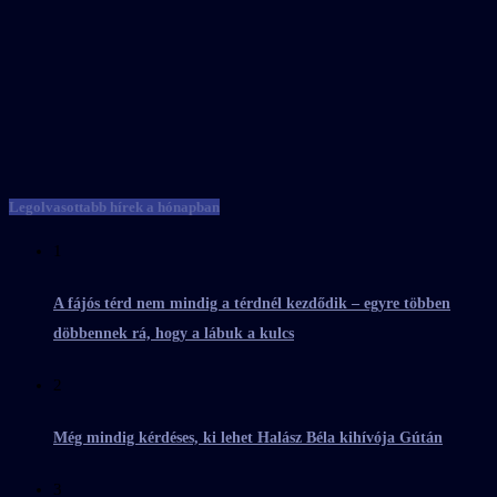
Legolvasottabb hírek a hónapban
1
A fájós térd nem mindig a térdnél kezdődik – egyre többen
döbbennek rá, hogy a lábuk a kulcs
2
Még mindig kérdéses, ki lehet Halász Béla kihívója Gútán
3