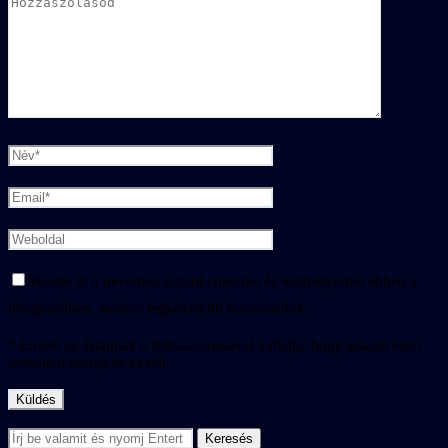
Mentse el a nevemet, e-mail címemet és webhelyemet ebben a
böngészőben, amikor legközelebb hozzászólok.
* Ennek az űrlapnak a felhasználásával vállalja, hogy adatait ezen
weboldal tárolja és kezeli.