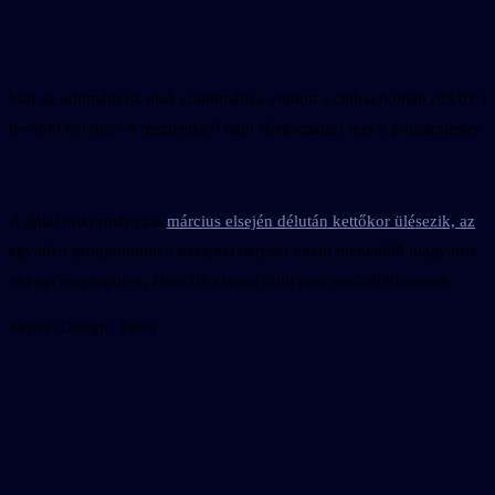
Már az adományok első szállítmánya eljutott a célba, holnap (03.01.)
további kel útra. A részletekről napi tájékoztatást ígér a polgármester.
A gútai önkormányzat
március elsején délután kettőkor ülésezik, az
egyetlen programpont a ukrajnai helyzet miatti menekülő magyarok
anyagi megsegítése, Horváth szerint több ezer euróról döntenek.
Képek
: Google, Pono