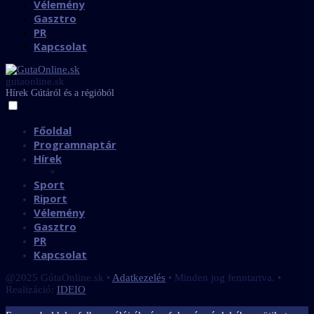
Vélemény
Gasztro
PR
Kapcsolat
gutaonline.sk
Hírek Gútáról és a régióból
Főoldal
Programnaptár
Hírek
Sport
Riport
Vélemény
Gasztro
PR
Kapcsolat
@2025 GútaOnline.sk •
Adatkezelés
• Minden jog fenntartva. •
Realizáció:
IDEIO