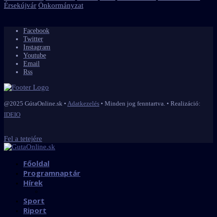
Érsekújvár
Önkormányzat
Facebook
Twitter
Instagram
Youtube
Email
Rss
@2025 GútaOnline.sk •
Adatkezelés
• Minden jog fenntartva. • Realizáció:
IDEIO
Fel a tetejére
Főoldal
Programnaptár
Hírek
Sport
Riport