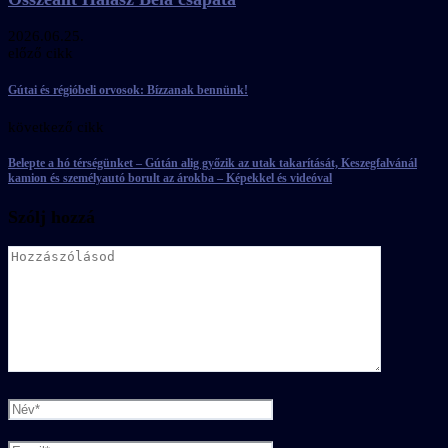
2026.06.25.
előző cikk
Gútai és régióbeli orvosok: Bízzanak bennünk!
következő cikk
Belepte a hó térségünket – Gútán alig győzik az utak takarítását, Keszegfalvánál
kamion és személyautó borult az árokba – Képekkel és videóval
Szólj hozzá