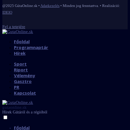
@2025 GútaOnline.sk •
Adatkezelés
• Minden jog fenntartva. • Realizáció:
IDEIO
Fel a tetejére
Főoldal
Programnaptár
Hírek
Sport
Riport
Vélemény
Gasztro
PR
Kapcsolat
gutaonline.sk
Hírek Gútáról és a régióból
Főoldal