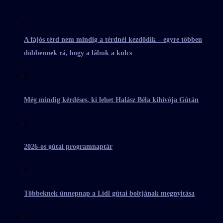
1
A fájós térd nem mindig a térdnél kezdődik – egyre többen
döbbennek rá, hogy a lábuk a kulcs
2
Még mindig kérdéses, ki lehet Halász Béla kihívója Gútán
3
2026-os gútai programnaptár
4
Többeknek ünnepnap a Lidl gútai boltjának megnyitása
5