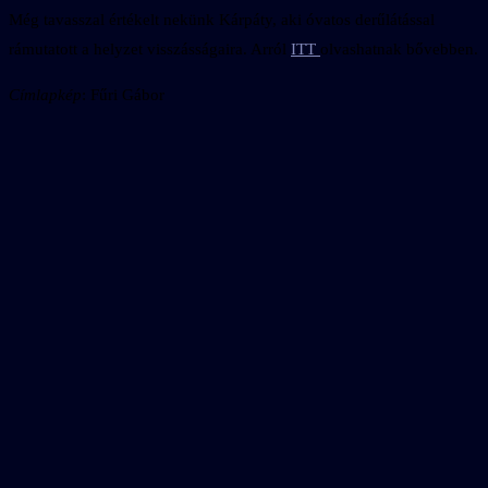
Még tavasszal értékelt nekünk Kárpáty, aki óvatos derűlátással
rámutatott a helyzet visszásságaira. Arról
ITT
olvashatnak bővebben.
Címlapkép
: Fűri Gábor