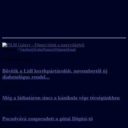
Megosztás
0
Facebook
Twitter
Pinterest
Whatsapp
Email
Érdekelhet még
Bővítik a Lidl kerékpártárolóit, novembertől új
diabetológus rendel...
2026.07.30.
Még a láthatáron sincs a kánikula vége térségünkben
2026.07.30.
Pocsolyává zsugorodott a gútai Dögösi-tó