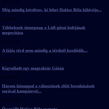
2026.07.28.
Még mindig kérdéses, ki lehet Halász Béla kihívója...
2026.07.27.
Többeknek ünnepnap a Lidl gútai boltjának
megnyitása
2026.07.23.
A fájós térd nem mindig a térdnél kezdődik...
2026.07.17.
Kigyulladt egy magraktár Gútán
2026.06.29.
Három hónappal a választások előtt beruházások
sorával kampányol...
2026.06.29.
Összeállt Halász Béla csapata