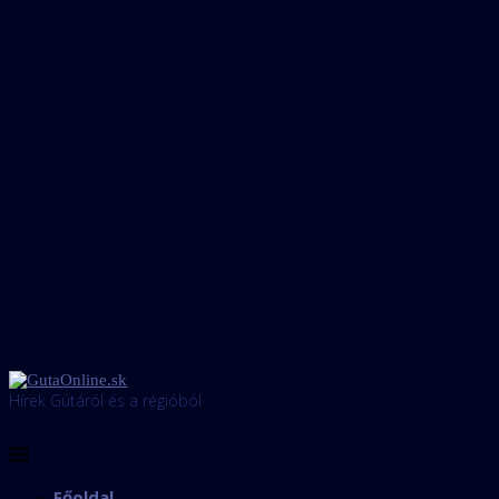
Hírek Gútáról és a régióból
Főoldal