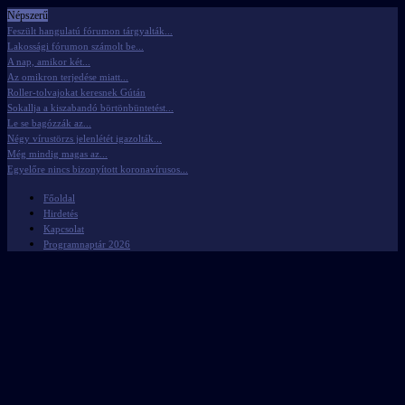
Népszerű
Feszült hangulatú fórumon tárgyalták...
Lakossági fórumon számolt be...
A nap, amikor két...
Az omikron terjedése miatt...
Roller-tolvajokat keresnek Gútán
Sokallja a kiszabandó börtönbüntetést...
Le se bagózzák az...
Négy vírustörzs jelenlétét igazolták...
Még mindig magas az...
Egyelőre nincs bizonyított koronavírusos...
Főoldal
Hirdetés
Kapcsolat
Programnaptár 2026