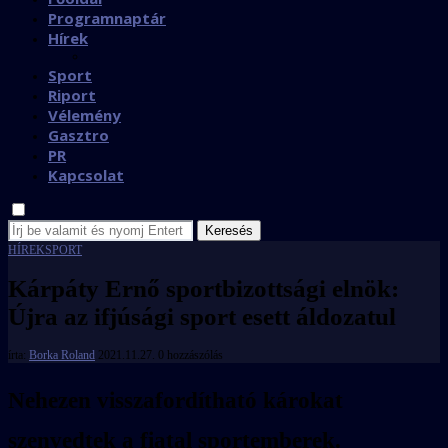
Programnaptár
Hírek
Sport
Riport
Vélemény
Gasztro
PR
Kapcsolat
Keresés
HÍREK
SPORT
Kárpáty Ernő sportbizottsági elnök:
Újra az ifjúsági sport esett áldozatul
írta:
Borka Roland
2021.11.27.
0 hozzászólás
Nehezen visszafordítható károkat
szenvedtek a fiatal sportemberek.