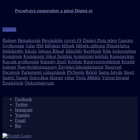
Pocsolyává zsugorodott a gútai Dögösi-tó
Címkék
Baleset
Beiratkozás
Bevásárlás
covid-19
Dankó Pista telep
Gasztro
Gyilkosság
Gúta
Híd
Időjárás
Idősek
Idősek otthona
Ifjúságfalva
Intézkedés
Iskola
Jakuza Ritual
Játszótér
Kerékpár
Klip
kolozsnéma
Komárom
Komáromi Jókai Színház
komáromi kórház
Koronavírus
Kuciak-gyilkosság
Kárpáty Ernő
Kórház
Környezetvédelem
Közúti
baleset
Nagyboldogasszony Egyházi Iskolaközpont
Naszvad
Pacsérok
Parlamenti választások
PS/Spolu
Régió
Samu István
Sport
Szabó Tamás
Szlovákia
tűzeset
vihar
Viola Miklós
Városi hivatal
Érsekújvár
Önkormányzat
Facebook
Twitter
Instagram
Youtube
Email
Rss