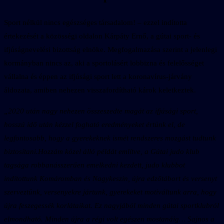
Sport nélkül nincs egészséges társadalom! – ezzel indította
értekezését a közösségi oldalon Kárpáty Ernő, a gútai sport- és
ifjúságnevelési bizottság elnöke. Megfogalmazása szerint a jelenlegi
kormányban nincs az, aki a sportolásért lobbizna és felelősséget
vállalna és éppen az ifjúsági sport lett a koronavírus-járvány
áldozata, amiben nehezen visszafordítható károk keletkeztek.
„2020 után nagy nehezen összeszedte magát az ifjúsági sport,
hosszú idő után kézzel fogható eredményeket értünk el, de
legfontosabb, hogy a gyerekeknek ismét rendszeres mozgást tudtunk
biztosítani.Hozzám közel álló példát említve, a Gútai judo klub
tagsága robbanásszerűen emelkedni kezdett, judo klubbot
indítottunk Komáromban és Nagykeszin, újra edzőtábort és versenyt
szerveztünk, versenyekre jártunk, gyerekeket motiváltunk arra, hogy
újra feszegessék korlátaikat. Ez nagyjából minden gútai sportklubról
elmondható. Minden újra a régi volt egészen mostanáig… Sajnos a