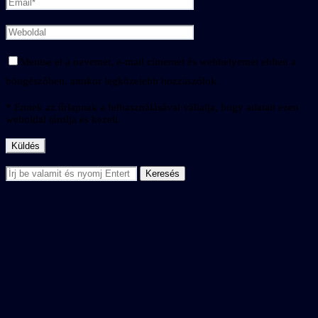
Mentse el a nevemet, e-mail címemet és webhelyemet ebben a
böngészőben, amikor legközelebb hozzászólok.
* Ennek az űrlapnak a felhasználásával vállalja, hogy adatait ezen
weboldal tárolja és kezeli.