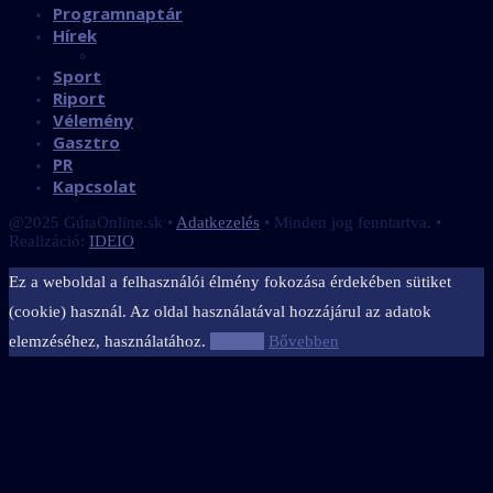
Programnaptár
Hírek
Sport
Riport
Vélemény
Gasztro
PR
Kapcsolat
@2025 GútaOnline.sk •
Adatkezelés
• Minden jog fenntartva. •
Realizáció:
IDEIO
Ez a weboldal a felhasználói élmény fokozása érdekében sütiket
(cookie) használ. Az oldal használatával hozzájárul az adatok
elemzéséhez, használatához.
Elfogad
Bővebben