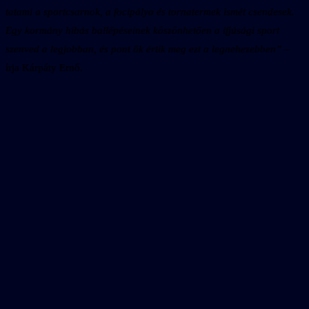
tatami a sportcsarnok, a focipálya és tornatermek ismét csendesek.
Egy kormány hibás ballépéseinek köszönhetően a ifjúsági sport
szenved a legjobban, és pont ők értik meg ezt a legnehezebben”
–
írja Kárpáty Ernő.